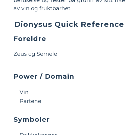
beruselse og fester på grunn av sitt rike
av vin og fruktbarhet.
Dionysus Quick Reference
Foreldre
Zeus og Semele
Power / Domain
Vin
Partene
Symboler