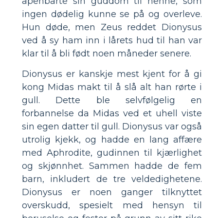
åpenbarte sin guddom til henne, som
ingen dødelig kunne se på og overleve.
Hun døde, men Zeus reddet Dionysus
ved å sy ham inn i lårets hud til han var
klar til å bli født noen måneder senere.
Dionysus er kanskje mest kjent for å gi
kong Midas makt til å slå alt han rørte i
gull. Dette ble selvfølgelig en
forbannelse da Midas ved et uhell viste
sin egen datter til gull. Dionysus var også
utrolig kjekk, og hadde en lang affære
med Aphrodite, gudinnen til kjærlighet
og skjønnhet. Sammen hadde de fem
barn, inkludert de tre veldedighetene.
Dionysus er noen ganger tilknyttet
overskudd, spesielt med hensyn til