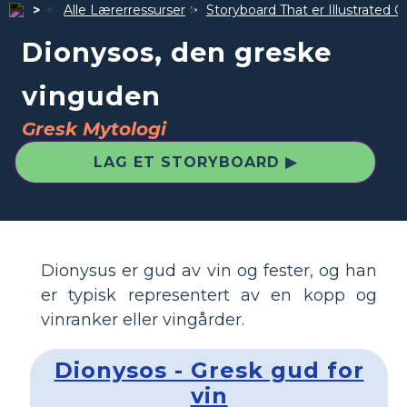
Alle Lærerressurser
Storyboard That er Illustrated G
Dionysos, den greske
vinguden
Gresk Mytologi
LAG ET STORYBOARD ▶
Dionysus er gud av vin og fester, og han
er typisk representert av en kopp og
vinranker eller vingårder.
Dionysos - Gresk gud for
vin