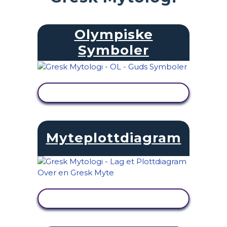
Olympiske
Symboler
SE AKTIVITET
Myteplottdiagram
SE AKTIVITET