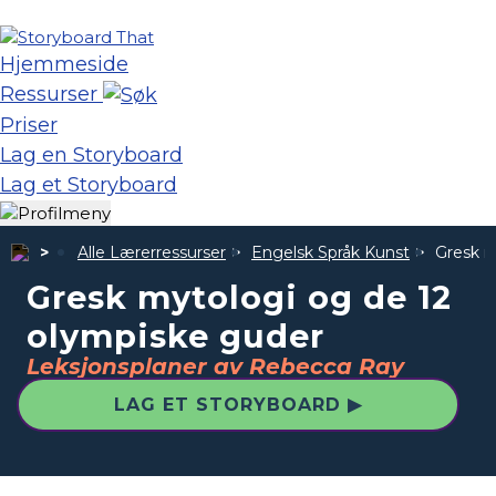
Hjemmeside
Ressurser
Priser
Lag en Storyboard
Lag et Storyboard
Alle Lærerressurser
Engelsk Språk Kunst
Gresk m
Gresk mytologi og de 12
olympiske guder
Leksjonsplaner av Rebecca Ray
LAG ET STORYBOARD ▶