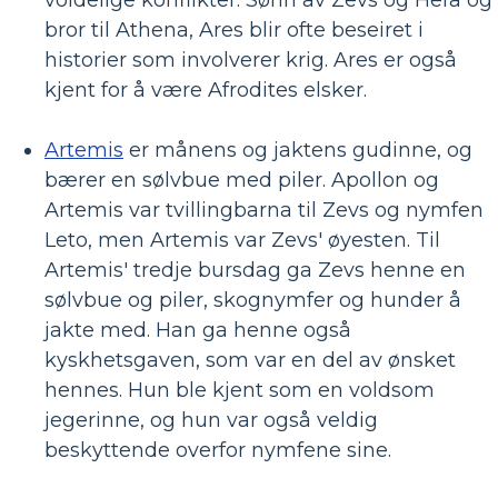
voldelige konflikter. Sønn av Zevs og Hera og
bror til Athena, Ares blir ofte beseiret i
historier som involverer krig. Ares er også
kjent for å være Afrodites elsker.
Artemis
er månens og jaktens gudinne, og
bærer en sølvbue med piler. Apollon og
Artemis var tvillingbarna til Zevs og nymfen
Leto, men Artemis var Zevs' øyesten. Til
Artemis' tredje bursdag ga Zevs henne en
sølvbue og piler, skognymfer og hunder å
jakte med. Han ga henne også
kyskhetsgaven, som var en del av ønsket
hennes. Hun ble kjent som en voldsom
jegerinne, og hun var også veldig
beskyttende overfor nymfene sine.