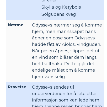
Sirener
Skylla og Karybdis
Solgudens kveg
Nærme
Odyssevs nærmer seg å komme
hjem, men mannskapet hans
åpner en pose som Odyssevs
hadde fått av Aiolos, vindguden.
Når posen åpnes, slippes det ut
en vind som blåser dem langt
bort fra Ithaka. Dette gjør det
endelige målet om å komme
hjem vanskelig.
Prøvelse
Odyssevs sendes til
underverdenen for å lete etter
informasjon som kan lede ham
hjem. Denne søken bringer ham