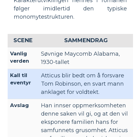
Karakterutviklingen hennes i romanen
følger imidlertid den typiske
monomytestrukturen.
SCENE
SAMMENDRAG
Vanlig
Søvnige Maycomb Alabama,
verden
1930-tallet
Kall til
Atticus blir bedt om å forsvare
eventyr
Tom Robinson, en svart mann
anklaget for voldtekt.
Avslag
Han innser oppmerksomheten
denne saken vil gi, og at den vil
eksponere familien hans for
samfunnets grusomhet. Atticus