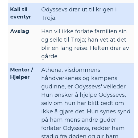
Kall til
Odyssevs drar ut til krigen i
eventyr
Troja.
Avslag
Han vil ikke forlate familien sin
og seile til Troja; han vet at det
blir en lang reise. Helten drar av
gårde.
Mentor /
Athena, visdommens,
Hjelper
håndverkenes og kampens
gudinne, er Odyssevs' veileder.
Hun ønsker å hjelpe Odyssevs,
selv om hun har blitt bedt om
ikke å gjøre det. Hun synes synd
på ham mens andre guder
forlater Odyssevs, redder ham
stadig fra døden og gir ham