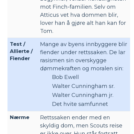
mot Finch-familien. Selv om
Atticus vet hva dommen blir,
lover han å gjøre alt han kan for
Tom.
Test /
Mange av byens innbyggere blir
Allierte /
fiender under rettssaken. De lar
Fiender
rasismen sin overskygge
dømmekraften og moralen sin:
Bob Ewell
Walter Cunningham sr.
Walter Cunningham jr.
Det hvite samfunnet
Nærme
Rettssaken ender med en
skyldig dom, men Scouts reise
er ikke over. Hun står fortsatt