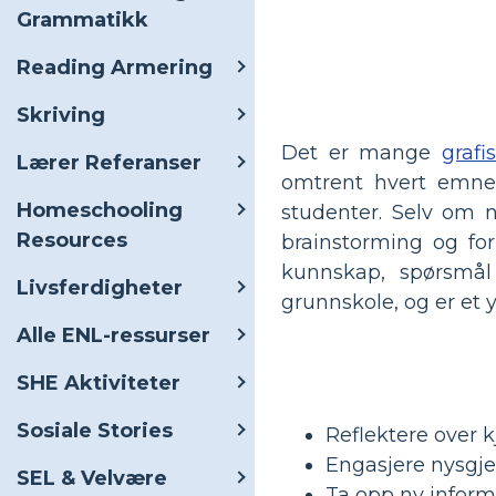
Grammatikk
Reading Armering
Skriving
Det er mange
graf
Lærer Referanser
omtrent hvert emne 
Homeschooling
studenter. Selv om 
Resources
brainstorming og fo
kunnskap, spørsmål
Livsferdigheter
grunnskole, og er et 
Alle ENL-ressurser
SHE Aktiviteter
Sosiale Stories
Reflektere over 
Engasjere nysgje
SEL & Velvære
Ta opp ny inform