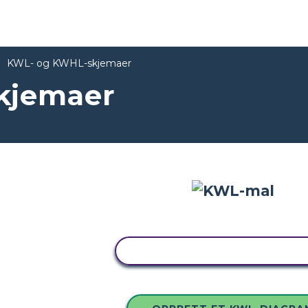
KWL- og KWHL-skjemaer
kjemaer
KOPIER DETTE STORYBOAR