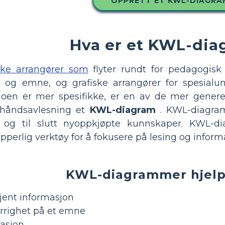
OPPRETT ET KWL-DIAGRA
Hva er et KWL-di
iske arrangører som
flyter rundt for pedagogisk 
og emne, og grafiske arrangører for spesialund
noen er mer spesifikke, er en av de mer genere
rhåndsavlesning et
KWL-diagram
. KWL-diagramm
 og til slutt nyoppkjøpte kunnskaper. KWL-di
ypperlig verktøy for å fokusere på lesing og infor
KWL-diagrammer hjelp
kjent informasjon
rrighet på et emne
asjon