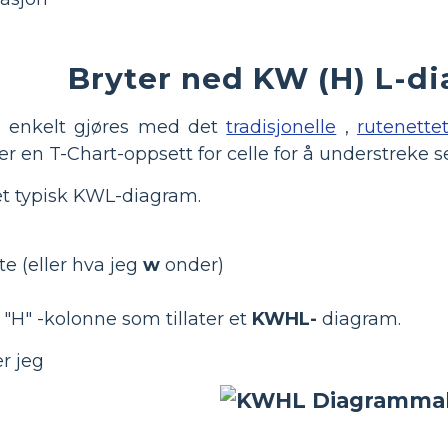
Bryter ned KW (H) L-d
 enkelt gjøres med det
tradisjonelle
,
rutenette
r en T-Chart-oppsett for celle for å understreke 
 et typisk KWL-diagram.
te (eller hva jeg
w
onder)
 "H" -kolonne som tillater et
KWHL-
diagram.
r jeg