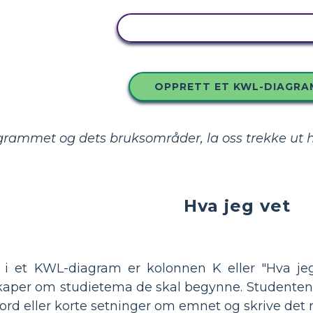
KOPIER DETTE STORYBOAR
OPPRETT ET KWL-DIAGRA
grammet og dets bruksområder, la oss trekke ut h
Hva jeg vet
 i et KWL-diagram er kolonnen K eller "Hva j
aper om studietema de skal begynne. Studentene 
eord eller korte setninger om emnet og skrive det 