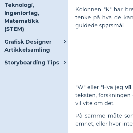
Teknologi,
Kolonnen "K" har br
Ingeniørfag,
tenke på hva de kans
Matematikk
guidede spørsmål.
(STEM)
Grafisk Designer
Artikkelsamling
Storyboarding Tips
"W" eller "Hva jeg
vil
teksten, forskningen
vil vite om det.
På samme måte som m
emnet, eller hvor int