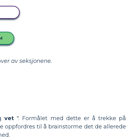
DET
M
ver av seksjonene.
eg
vet
". Formålet med dette er å trekke på
oppfordres til å brainstorme det de allerede
ned.