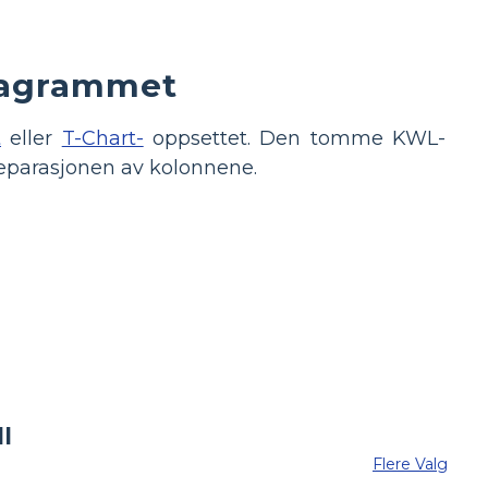
iagrammet
t
eller
T-Chart-
oppsettet. Den tomme KWL-
separasjonen av kolonnene.
Flere Valg