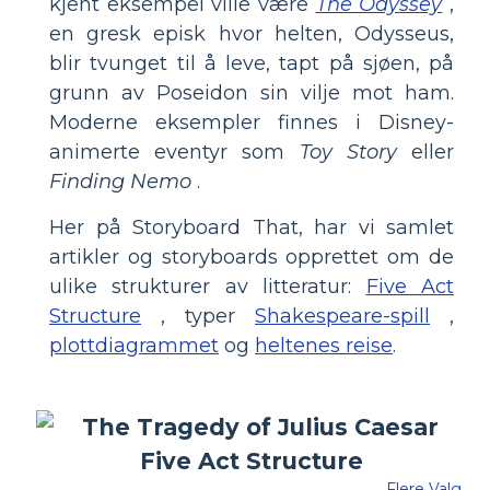
kjent eksempel ville være
The Odyssey
,
en gresk episk hvor helten, Odysseus,
blir tvunget til å leve, tapt på sjøen, på
grunn av Poseidon sin vilje mot ham.
Moderne eksempler finnes i Disney-
animerte eventyr som
Toy Story
eller
Finding Nemo
.
Her på Storyboard That, har vi samlet
artikler og storyboards opprettet om de
ulike strukturer av litteratur:
Five Act
Structure
, typer
Shakespeare-spill
,
plottdiagrammet
og
heltenes reise
.
Flere Valg