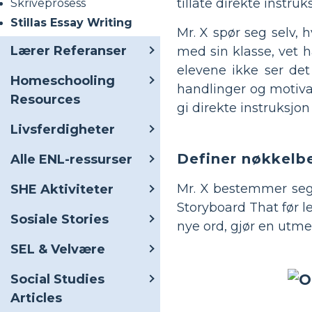
tillate direkte instru
Skriveprosess
Stillas Essay Writing
Mr. X spør seg selv, 
Lærer Referanser
med sin klasse, vet h
elevene ikke ser de
Homeschooling
handlinger og motivas
Resources
gi direkte instruksjo
Livsferdigheter
Definer nøkkelbe
Alle ENL-ressurser
Mr. X bestemmer seg f
SHE Aktiviteter
Storyboard That før l
Sosiale Stories
nye ord, gjør en utmer
SEL & Velvære
Social Studies
Articles