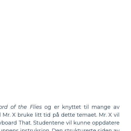
ord of the Flies
og er knyttet til mange av
r. X bruke litt tid på dette temaet. Mr. X vil
board That. Studentene vil kunne oppdatere
ruppens instruksjon. Den strukturerte siden av