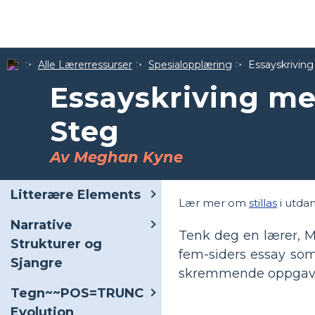
Alle Lærerressurser
Spesialopplæring
Essayskriving
Essayskriving med
Steg
Av Meghan Kyne
Litterære Elements
Lær mer om
stillas
i utdan
Narrative
Tenk deg en lærer, M
Strukturer og
fem-siders essay som
Sjangre
skremmende oppgave, s
Tegn~~POS=TRUNC
Evolution