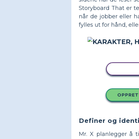
Storyboard That er te
når de jobber eller h
fylles ut for hånd, e
KOPIER
OPPRET
Definer og ident
Mr. X planlegger å t