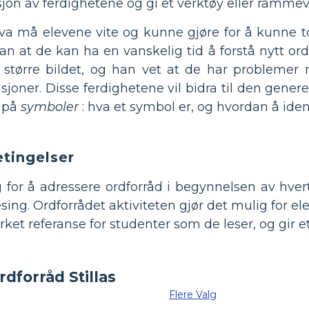
ksjon av ferdighetene og gi et verktøy eller ramme
hva må elevene vite og kunne gjøre for å kunne to
an at de kan ha en vanskelig tid å forstå nytt o
t større bildet, og han vet at de har problem
joner. Disse ferdighetene vil bidra til den genere
n på
symboler
: hva et symbol er, og hvordan å iden
tingelser
or å adressere ordforråd i begynnelsen av hvert k
esing. Ordforrådet aktiviteten gjør det mulig for e
ket referanse for studenter som de leser, og gir et
Flere Valg