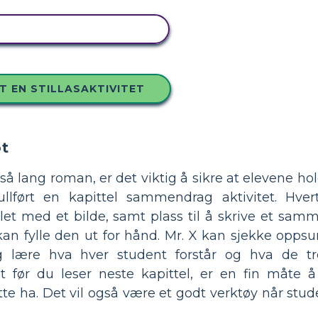
 DETTE STORYBOARDET
T EN STILLASAKTIVITET
t
 så lang roman, er det viktig å sikre at elevene ho
llført en kapittel sammendrag aktivitet. Hvert
t med et bilde, samt plass til å skrive et samm
kan fylle den ut for hånd. Mr. X kan sjekke opps
g lære hva hver student forstår og hva de t
 før du leser neste kapittel, er en fin måte å
te ha. Det vil også være et godt verktøy når stud