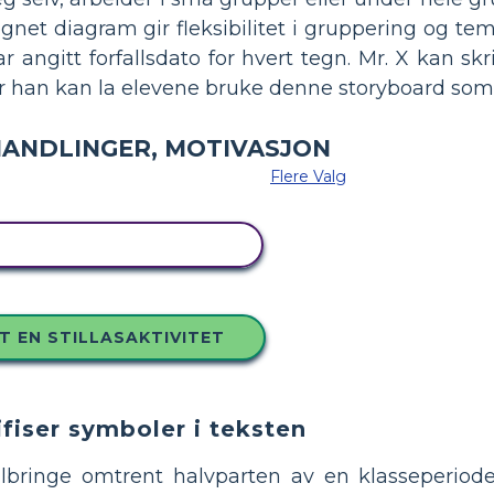
gnet diagram gir fleksibilitet i gruppering og te
ar angitt forfallsdato for hvert tegn. Mr. X kan s
ller han kan la elevene bruke denne storyboard som
Flere Valg
 DETTE STORYBOARDET
T EN STILLASAKTIVITET
ifiser symboler i teksten
ilbringe omtrent halvparten av en klasseperiod