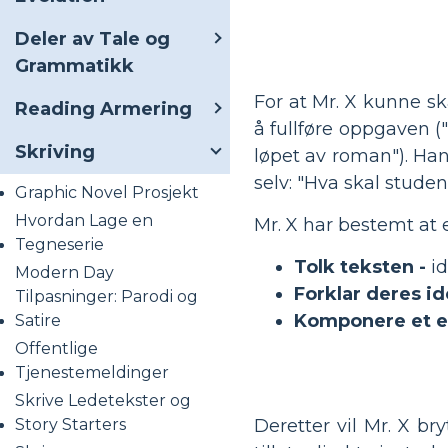
Deler av Tale og
Grammatikk
For at Mr. X kunne sk
Reading Armering
å fullføre oppgaven 
Skriving
løpet av roman"). Han
selv: "Hva skal stude
Graphic Novel Prosjekt
Hvordan Lage en
Mr. X har bestemt at 
Tegneserie
Tolk teksten -
id
Modern Day
Forklar deres id
Tilpasninger: Parodi og
Komponere et e
Satire
Offentlige
Tjenestemeldinger
Skrive Ledetekster og
Story Starters
Deretter vil Mr. X br