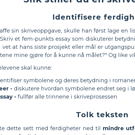
Identifisere ferdig
affe sin skriveoppgave, skulle han først lage en 
("Skriv et fem-punkts essay som diskuterer betydn
 vet at hans siste prosjekt eller mål er utgangspun
ntene mine gjøre for å kunne nå målet?" Og like vik
elevene skal kunne:
entifiser symbolene og deres betydning i romane
eer -
diskutere hvordan symbolene endret seg i l
ssay -
fullfør alle trinnene i skriveprosessen
Tolk teksten
yte dette sett med ferdigheter ned til
mindre utf