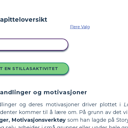
Flere Valg
 DETTE STORYBOARDET
T EN STILLASAKTIVITET
handlinger og motivasjoner
linger og deres motivasjoner driver plottet i
L
enter kommer til å lære om. På grunn av det vil M
ger, Motivasjonsverktøy
som han lagde på Story
eg selv, arbeider i små grupper eller under hele g