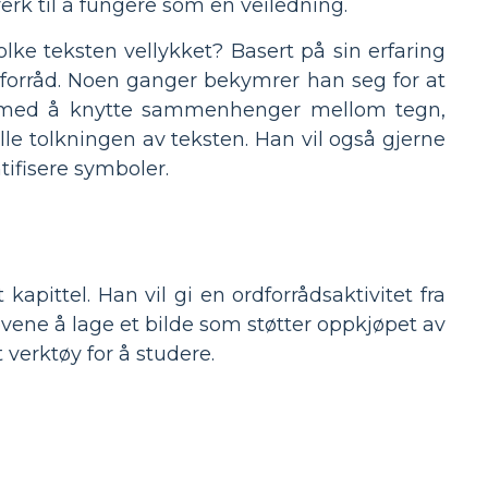
verk til å fungere som en veiledning.
lke teksten vellykket? Basert på sin erfaring
rdforråd. Noen ganger bekymrer han seg for at
er med å knytte sammenhenger mellom tegn,
lle tolkningen av teksten. Han vil også gjerne
tifisere symboler.
apittel. Han vil gi en ordforrådsaktivitet fra
levene å lage et bilde som støtter oppkjøpet av
 verktøy for å studere.