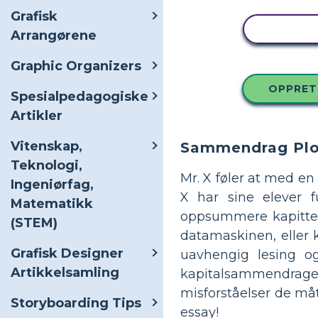
Grafisk
KOPIER
Arrangørene
Graphic Organizers
OPPRET
Spesialpedagogiske
Artikler
Vitenskap,
Sammendrag Plo
Teknologi,
Mr. X føler at med en
Ingeniørfag,
X har sine elever fu
Matematikk
oppsummere kapittele
(STEM)
datamaskinen, eller 
Grafisk Designer
uavhengig lesing o
Artikkelsamling
kapitalsammendraget
misforståelser de måt
Storyboarding Tips
essay!