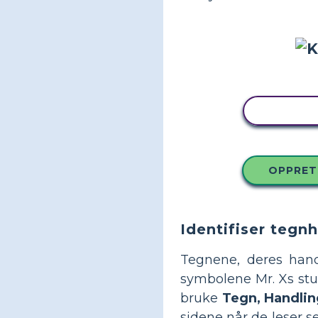
KOPIER
OPPRET
Identifiser tegn
Tegnene, deres hand
symbolene Mr. Xs stud
bruke
Tegn, Handlin
sidene når de leser s