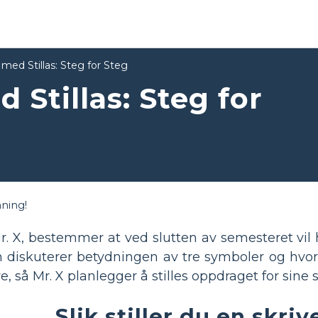
 med Stillas: Steg for Steg
 Stillas: Steg for
ning!
r. X, bestemmer at ved slutten av semesteret vil
 diskuterer betydningen av tre symboler og hvor
å Mr. X planlegger å stilles oppdraget for sine 
Slik stiller du en skr