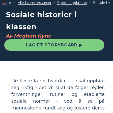
Alle Lærerressurser
Spesialopplæring
Sosiale hist
Sosiale historier i
klassen
Av Meghan Kyne
LAG ET STORYBOARD ▶
De fleste lærer hvordan de skal oppføre
seg riktig - det vil si at de følger regler,
forventninger, rutiner og etablerte
sosiale normer - ved å se på
menneskene rundt seg og justere deres