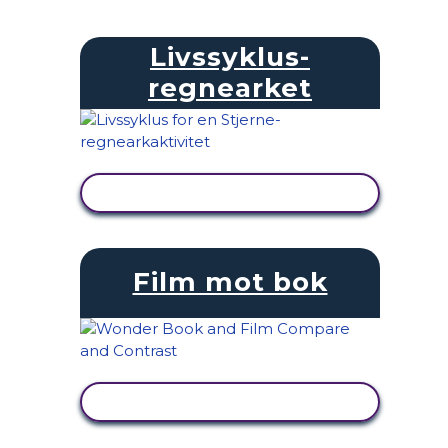
Livssyklus-
regnearket
SE AKTIVITET
Film mot bok
SE AKTIVITET