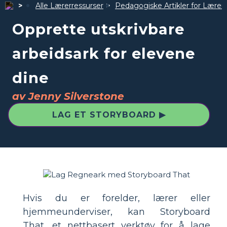
Alle Lærerressurser
Pedagogiske Artikler for Lærer
Opprette utskrivbare
arbeidsark for elevene
dine
av Jenny Silverstone
LAG ET STORYBOARD ▶
Hvis du er forelder, lærer eller
hjemmeunderviser, kan Storyboard
That, et nettbasert verktøy for å lage