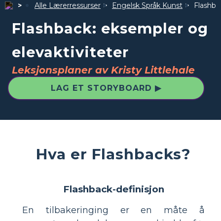
Alle Lærerressurser
Engelsk Språk Kunst
Flashba
Flashback: eksempler og
elevaktiviteter
Leksjonsplaner av Kristy Littlehale
LAG ET STORYBOARD ▶
Hva er Flashbacks?
Flashback-definisjon
En tilbakeringing er en måte å