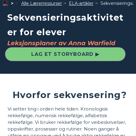
Alle Lærerressurser
ELA-artikler
Sekvensieringsakt
Sekvensieringsaktivitet
er for elever
Leksjonsplaner av Anna Warfield
LAG ET STORYBOARD ▶
Hvorfor sekvensering?
Vi setter ting i orden hele tiden. Kronologisk
rekkefølge, numerisk rekkefølge, alfabetisk
rekkefølge. Vi bruker rekkefølge for veibeskrivelser,
oppskrifter, prosesser og rutiner. Noen ganger å
utføre en oppgave ved å bruke riktig rekkefølge er