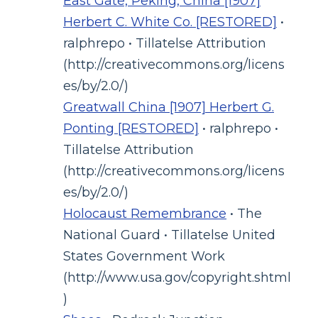
East Gate, Peking, China [1907]
Herbert C. White Co. [RESTORED]
•
ralphrepo • Tillatelse Attribution
(http://creativecommons.org/licens
es/by/2.0/)
Greatwall China [1907] Herbert G.
Ponting [RESTORED]
• ralphrepo •
Tillatelse Attribution
(http://creativecommons.org/licens
es/by/2.0/)
Holocaust Remembrance
• The
National Guard • Tillatelse United
States Government Work
(http://www.usa.gov/copyright.shtml
)