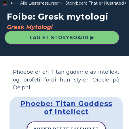
Alle Lærerressurser
Storyboard That er Illustrated G
Foibe: Gresk mytologi
Gresk Mytologi
LAG ET STORYBOARD ▶
Phoebe er en Titan gudinne av intellekt
og profeti fordi hun styrer Oracle på
Delphi.
Phoebe: Titan Goddess
of Intellect