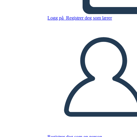
Logg på
Registrer deg som lærer
Bedriftens Minimum
Levedyktig Produktmal 3
Kopier dette storyboardet
LAGE ET STORYBOARD
SPILLE AV LYSBILDEFREMVISNING
LES FOR MEG
Registrer deg som en person