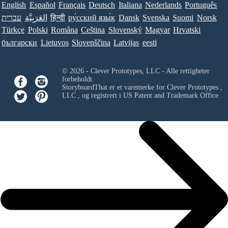
English
Español
Français
Deutsch
Italiana
Nederlands
Português
עברית
العَرَبِيَّة
हिन्दी
ру́сский язы́к
Dansk
Svenska
Suomi
Norsk
Türkçe
Polski
Româna
Ceština
Slovenský
Magyar
Hrvatski
български
Lietuvos
Slovenščina
Latvijas
eesti
© 2026 - Clever Prototypes, LLC - Alle rettigheter
forbeholdt.
StoryboardThat er et varemerke for
Clever Prototypes ,
LLC
, og registrert i US Patent and Trademark Office