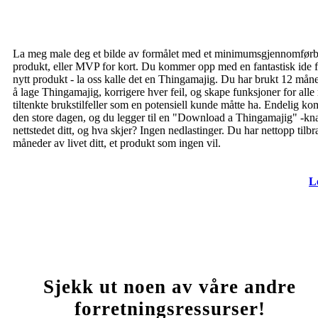
La meg male deg et bilde av formålet med et minimumsgjennomførb
produkt, eller MVP for kort. Du kommer opp med en fantastisk ide f
nytt produkt - la oss kalle det en Thingamajig. Du har brukt 12 mån
å lage Thingamajig, korrigere hver feil, og skape funksjoner for alle
tiltenkte brukstilfeller som en potensiell kunde måtte ha. Endelig k
den store dagen, og du legger til en "Download a Thingamajig" -kna
nettstedet ditt, og hva skjer? Ingen nedlastinger. Du har nettopp tilbr
måneder av livet ditt, et produkt som ingen vil.
L
Sjekk ut noen av våre andre
forretningsressurser!