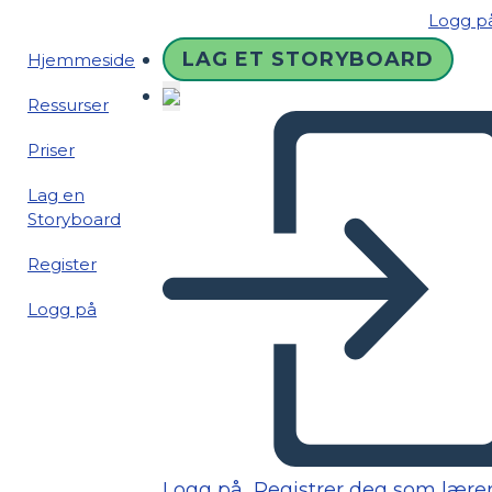
Logg p
LAG ET STORYBOARD
Hjemmeside
Ressurser
Priser
Lag en
Storyboard
Register
Logg på
Logg på
Registrer deg som lære