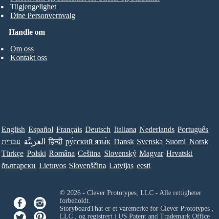
Tilgjengelighet
Dine Personvernvalg
Handle om
Om oss
Kontakt oss
English
Español
Français
Deutsch
Italiana
Nederlands
Português
עברית
العَرَبِيَّة
हिन्दी
ру́сский язы́к
Dansk
Svenska
Suomi
Norsk
Türkçe
Polski
Româna
Ceština
Slovenský
Magyar
Hrvatski
български
Lietuvos
Slovenščina
Latvijas
eesti
© 2026 - Clever Prototypes, LLC - Alle rettigheter
forbeholdt.
StoryboardThat er et varemerke for
Clever Prototypes ,
LLC
, og registrert i US Patent and Trademark Office