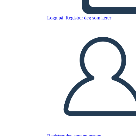
Logg på
Registrer deg som lærer
Tegn Kart 3 Fields Spider
Kopier dette storyboardet
LAGE ET STORYBOARD
SPILLE AV LYSBILDEFREMVISNING
LES FOR MEG
Registrer deg som en person