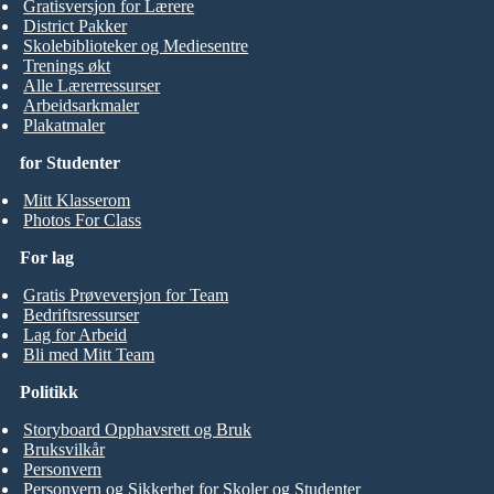
Gratisversjon for Lærere
District Pakker
Skolebiblioteker og Mediesentre
Trenings økt
Alle Lærerressurser
Arbeidsarkmaler
Plakatmaler
for Studenter
Mitt Klasserom
Photos For Class
For lag
Gratis Prøveversjon for Team
Bedriftsressurser
Lag for Arbeid
Bli med Mitt Team
Politikk
Storyboard Opphavsrett og Bruk
Bruksvilkår
Personvern
Personvern og Sikkerhet for Skoler og Studenter