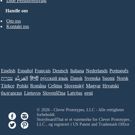
Dine Personvernvalg
Handle om
Om oss
Kontakt oss
English
Español
Français
Deutsch
Italiana
Nederlands
Português
עברית
العَرَبِيَّة
हिन्दी
ру́сский язы́к
Dansk
Svenska
Suomi
Norsk
Türkçe
Polski
Româna
Ceština
Slovenský
Magyar
Hrvatski
български
Lietuvos
Slovenščina
Latvijas
eesti
© 2026 - Clever Prototypes, LLC - Alle rettigheter
forbeholdt.
StoryboardThat er et varemerke for
Clever Prototypes ,
LLC
, og registrert i US Patent and Trademark Office