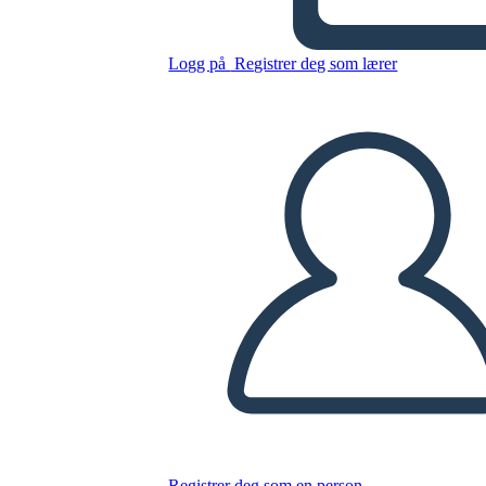
Logg på
Registrer deg som lærer
Tegnkart tre Feltet 16x9
Kopier dette storyboardet
LAGE ET STORYBOARD
SPILLE AV LYSBILDEFREMVISNING
LES FOR MEG
Registrer deg som en person