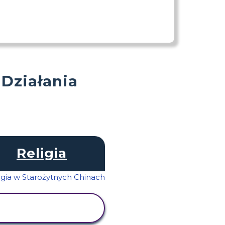
 Działania
Religia
WYŚWIETL
AKTYWNOŚĆ