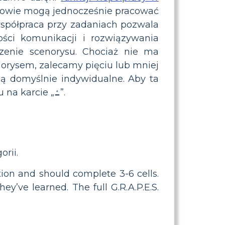
niowie mogą jednocześnie pracować
współpraca przy zadaniach pozwala
ści komunikacji i rozwiązywania
enie scenorysu. Chociaż nie ma
norysem, zalecamy pięciu lub mniej
ą domyślnie indywidualne. Aby ta
lekcja była oparta na współpracy, nauczyciele muszą włączyć współpracę przy zadaniu na karcie „ߑ”.
rii.
ion and should complete 3-6 cells.
y’ve learned. The full G.R.A.P.E.S.