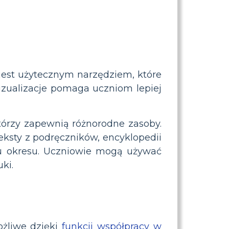
jest użytecznym narzędziem, które
izualizacje pomaga uczniom lepiej
którzy zapewnią różnorodne zasoby.
teksty z podręczników, encyklopedii
u okresu. Uczniowie mogą używać
ki.
ożliwe dzięki
funkcji współpracy w