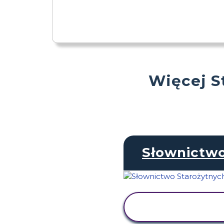
Więcej S
Słownictw
WYŚWIETL
AKTYWNOŚĆ