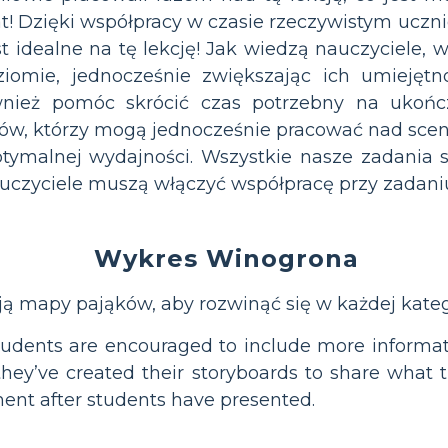
t! Dzięki współpracy w czasie rzeczywistym ucz
 idealne na tę lekcję! Jak wiedzą nauczyciele, 
omie, jednocześnie zwiększając ich umiejętno
nież pomóc skrócić czas potrzebny na ukończ
ków, którzy mogą jednocześnie pracować nad sce
tymalnej wydajności. Wszystkie nasze zadania s
Wykres Winogrona
ą mapy pająków, aby rozwinąć się w każdej katego
students are encouraged to include more informat
ey’ve created their storyboards to share what the
ent after students have presented.