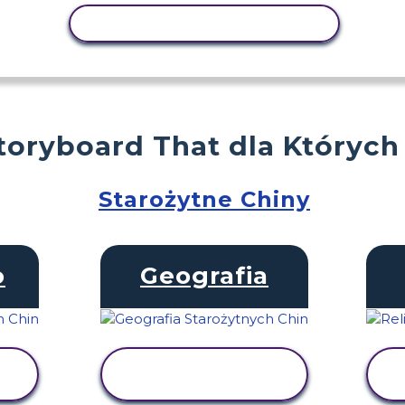
AKTYWNOŚĆ KOPIOWANIA
toryboard That dla Których
Starożytne Chiny
o
Geografia
WYŚWIETL
AKTYWNOŚĆ