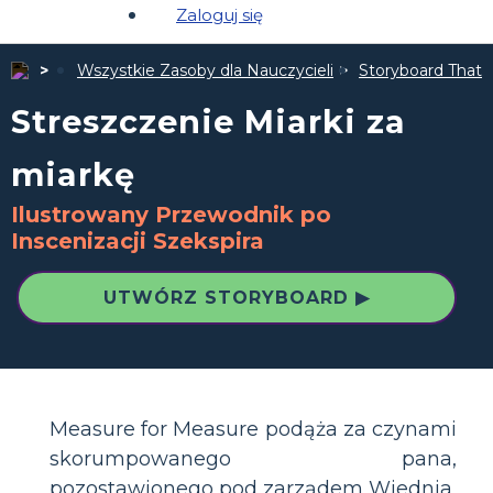
Zaloguj się
Wszystkie Zasoby dla Nauczycieli
Storyboard That 
Streszczenie Miarki za
miarkę
Ilustrowany Przewodnik po
Inscenizacji Szekspira
UTWÓRZ STORYBOARD ▶
Measure for Measure podąża za czynami
skorumpowanego pana,
pozostawionego pod zarządem Wiednia,