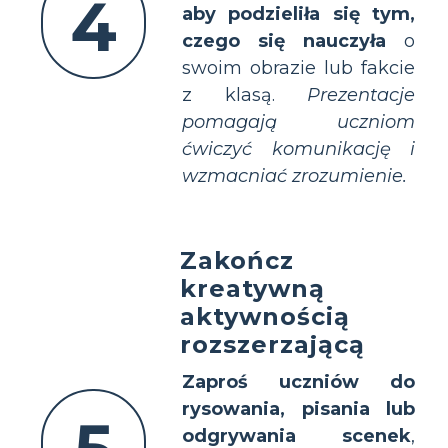
4
aby podzieliła się tym,
czego się nauczyła
o
swoim obrazie lub fakcie
z klasą.
Prezentacje
pomagają uczniom
ćwiczyć komunikację i
wzmacniać zrozumienie.
Zakończ
kreatywną
aktywnością
rozszerzającą
Zaproś uczniów do
rysowania, pisania lub
odgrywania scenek
,