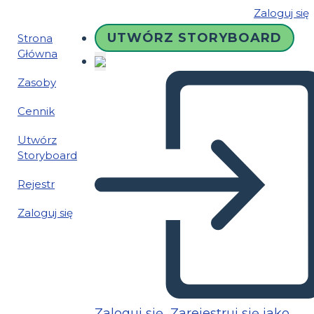
Zaloguj się
UTWÓRZ STORYBOARD
Strona
Główna
Zasoby
Cennik
Utwórz
Storyboard
Rejestr
Zaloguj się
Zaloguj się
Zarejestruj się jako