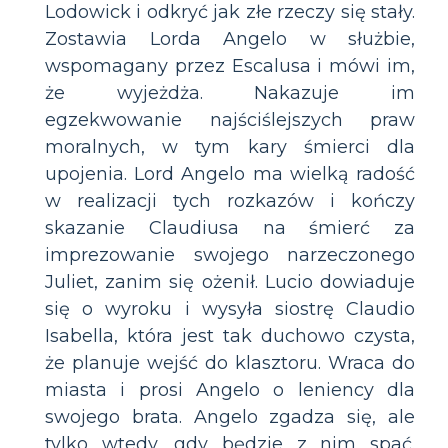
Lodowick i odkryć jak złe rzeczy się stały.
Zostawia Lorda Angelo w służbie,
wspomagany przez Escalusa i mówi im,
że wyjeżdża. Nakazuje im
egzekwowanie najściślejszych praw
moralnych, w tym kary śmierci dla
upojenia. Lord Angelo ma wielką radość
w realizacji tych rozkazów i kończy
skazanie Claudiusa na śmierć za
imprezowanie swojego narzeczonego
Juliet, zanim się ożenił. Lucio dowiaduje
się o wyroku i wysyła siostrę Claudio
Isabella, która jest tak duchowo czysta,
że ​​planuje wejść do klasztoru. Wraca do
miasta i prosi Angelo o leniency dla
swojego brata. Angelo zgadza się, ale
tylko wtedy, gdy będzie z nim spać.