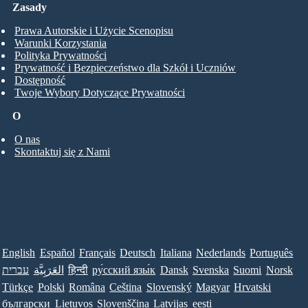
Zasady
Prawa Autorskie i Użycie Scenopisu
Warunki Korzystania
Polityka Prywatności
Prywatność i Bezpieczeństwo dla Szkół i Uczniów
Dostępność
Twoje Wybory Dotyczące Prywatności
O
O nas
Skontaktuj się z Nami
English
Español
Français
Deutsch
Italiana
Nederlands
Português
עברית
العَرَبِيَّة
हिन्दी
ру́сский язы́к
Dansk
Svenska
Suomi
Norsk
Türkçe
Polski
Româna
Ceština
Slovenský
Magyar
Hrvatski
български
Lietuvos
Slovenščina
Latvijas
eesti