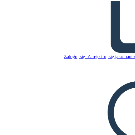
Symbole Macbeth, Motywy i
Motywy
Zaloguj się
Zarejestruj się jako nauc
Skopiuj tę scenorys
STWÓRZ SCENORYS
Skopiuj tę scenorys
STWÓRZ SCENORYS
ODTWARZANIE POKAZU SLAJDÓW
PRZECZYTAJ MI