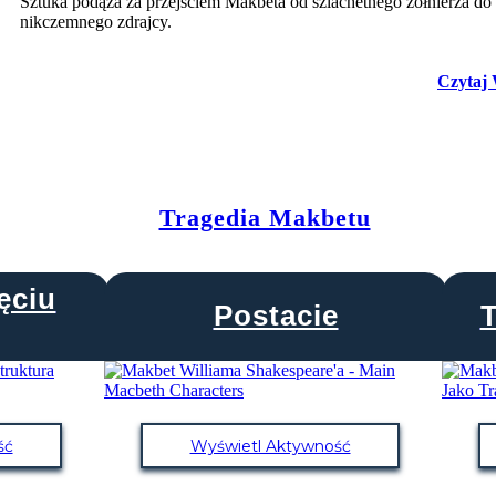
Sztuka podąża za przejściem Makbeta od szlachetnego żołnierza do
nikczemnego zdrajcy.
Czytaj 
Tragedia Makbetu
ęciu
Postacie
T
ść
Wyświetl Aktywność