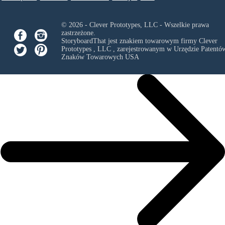
© 2026 - Clever Prototypes, LLC - Wszelkie prawa
zastrzeżone.
StoryboardThat jest znakiem towarowym firmy
Clever
Prototypes , LLC
, zarejestrowanym w Urzędzie Patentów
Znaków Towarowych USA