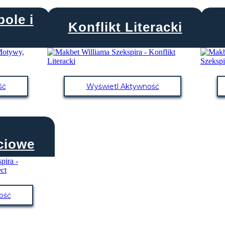
ole i
Konflikt Literacki
ść
Wyświetl Aktywność
ciowe
ość