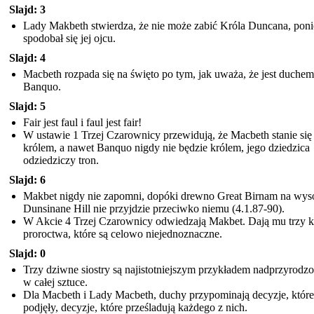
Slajd: 3
Lady Makbeth stwierdza, że ​​nie może zabić Króla Duncana, pon
spodobał się jej ojcu.
Slajd: 4
Macbeth rozpada się na święto po tym, jak uważa, że ​​jest duchem
Banquo.
Slajd: 5
Fair jest faul i faul jest fair!
W ustawie 1 Trzej Czarownicy przewidują, że Macbeth stanie się
królem, a nawet Banquo nigdy nie będzie królem, jego dziedzica
odziedziczy tron.
Slajd: 6
Makbet nigdy nie zapomni, dopóki drewno Great Birnam na wy
Dunsinane Hill nie przyjdzie przeciwko niemu (4.1.87-90).
W Akcie 4 Trzej Czarownicy odwiedzają Makbet. Dają mu trzy k
proroctwa, które są celowo niejednoznaczne.
Slajd: 0
Trzy dziwne siostry są najistotniejszym przykładem nadprzyrodz
w całej sztuce.
Dla Macbeth i Lady Macbeth, duchy przypominają decyzje, które
podjęły, decyzje, które prześladują każdego z nich.