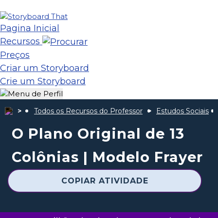
Pagina Inicial
Recursos
Preços
Criar um Storyboard
Crie um Storyboard
Todos os Recursos do Professor
Estudos Sociais
O Plano Original de 13
Colônias | Modelo Frayer
COPIAR ATIVIDADE