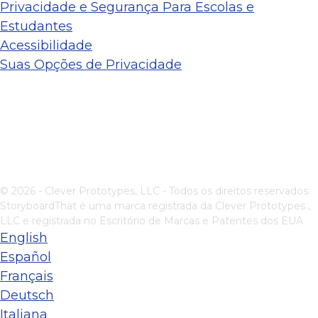
Privacidade e Segurança Para Escolas e
Estudantes
Acessibilidade
Suas Opções de Privacidade
© 2026 - Clever Prototypes, LLC - Todos os direitos reservados.
StoryboardThat é uma marca registrada da
Clever Prototypes ,
LLC
e registrada no Escritório de Marcas e Patentes dos EUA
English
Español
Français
Deutsch
Italiana