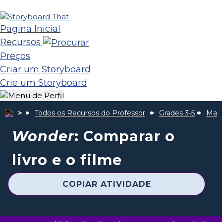
Pagina Inicial
Recursos
Preços
Criar um Storyboard
Crie um Storyboard
Todos os Recursos do Professor
Grades 3-5
Mara
Wonder
: Comparar o
livro e o filme
COPIAR ATIVIDADE