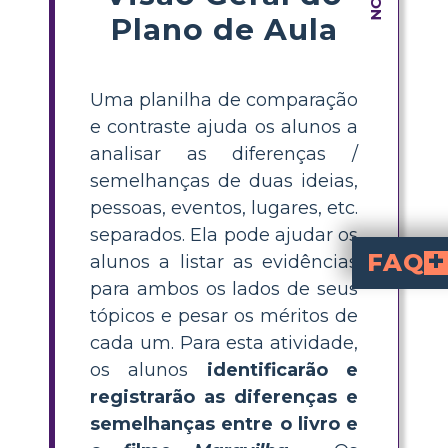
Plano de Aula
Uma planilha de comparação
e contraste ajuda os alunos a
analisar as diferenças /
semelhanças de duas ideias,
pessoas, eventos, lugares, etc.
separados. Ela pode ajudar os
FAQ
alunos a listar as evidências
para ambos os lados de seus
Por que comparar
Os alunos sempre precisarão ser capazes de julgar entre dois elementos diferentes e descob
Como um filme pode ajudar
Os alunos podem usar filmes para uma aula interessante de comparação e contraste ao comparar a
tópicos e pesar os méritos de
cada um. Para esta atividade,
os alunos
identificarão e
registrarão as diferenças e
semelhanças entre o livro e