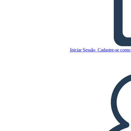
A Partir dos Personagens de
Arquivos Misturados
Copie este storyboard
Iniciar Sessão
Cadastre-se como 
CRIAR UM STORYBOARD
Copie este storyboard
CRIAR UM STORYBOARD
REPRODUZIR APRESENTAÇÃO DE
SLIDES
LEIA PRA MIM