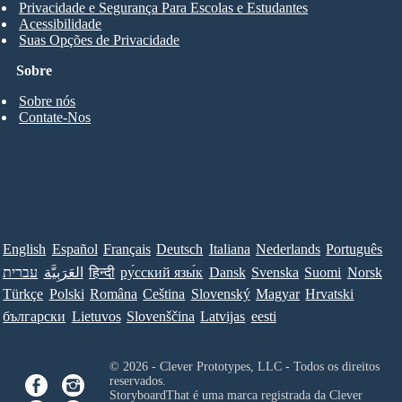
Privacidade e Segurança Para Escolas e Estudantes
Acessibilidade
Suas Opções de Privacidade
Sobre
Sobre nós
Contate-Nos
English
Español
Français
Deutsch
Italiana
Nederlands
Português
עברית
العَرَبِيَّة
हिन्दी
ру́сский язы́к
Dansk
Svenska
Suomi
Norsk
Türkçe
Polski
Româna
Ceština
Slovenský
Magyar
Hrvatski
български
Lietuvos
Slovenščina
Latvijas
eesti
© 2026 - Clever Prototypes, LLC - Todos os direitos
reservados.
StoryboardThat é uma marca registrada da
Clever