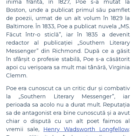
inima frântă, în 1827, Poe s-a mutat la
Boston, unde a publicat primul său pamflet
de poezii, urmat de un alt volum în 1829 la
Baltimore. În 1833, Poe a publicat nuvela „MS.
Făcut într-o sticlă”, iar în 1835 a devenit
redactor al publicației „Southern Literary
Messenger” din Richmond. După ce a găsit
în sfârșit o profesie stabilă, Poe s-a căsătorit
apoi cu verișoara sa mult mai tânără, Virginia
Clemm.
Poe era cunoscut ca un critic dur și combativ
la „Southern Literary Messenger”, iar
perioada sa acolo nu a durat mult. Reputația
sa de antagonist era bine cunoscută și a avut
chiar o dispută cu un alt poet faimos al
vremii sale,
Henry Wadsworth Longfellow
.