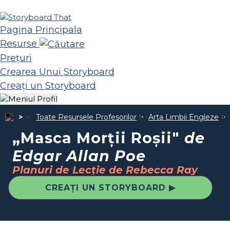
Pagina Principala
Resurse
Prețuri
Crearea Unui Storyboard
Creați un Storyboard
Toate Resursele Profesorilor
Arta Limbii Engleze
„Masca Morții Roșii"
de
Edgar Allan Poe
Planuri de Lecție de Rebecca Ray
CREAȚI UN STORYBOARD ▶