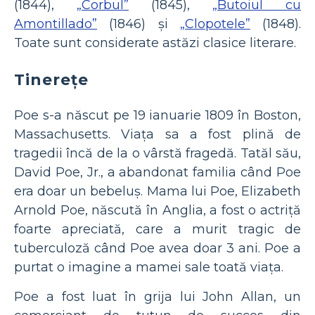
(1844),
„Corbul”
(1845),
„Butoiul cu
Amontillado”
(1846) și
„Clopotele”
(1848).
Toate sunt considerate astăzi clasice literare.
Tinereţe
Poe s-a născut pe 19 ianuarie 1809 în Boston,
Massachusetts. Viața sa a fost plină de
tragedii încă de la o vârstă fragedă. Tatăl său,
David Poe, Jr., a abandonat familia când Poe
era doar un bebeluș. Mama lui Poe, Elizabeth
Arnold Poe, născută în Anglia, a fost o actriță
foarte apreciată, care a murit tragic de
tuberculoză când Poe avea doar 3 ani. Poe a
purtat o imagine a mamei sale toată viața.
Poe a fost luat în grija lui John Allan, un