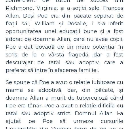
comerciant de tutun de succes din
Richmond, Virginia, și a soției sale, Frances
Allan. Deși Poe era din păcate separat de
frații săi, William și Rosalie, i s-a oferit
oportunitatea unei educații bune și a fost
adorat de doamna Allan, care nu avea copii.
Poe a dat dovadă de un mare potențial în
scris de la o vârstă fragedă, dar a fost
descurajat de tatăl său adoptiv, care a
preferat să intre în afacerea familiei.
Se spune că Poe a avut o relație iubitoare cu
mama sa adoptivă, dar, din păcate, și
doamna Allan a murit de tuberculoză când
Poe era tânăr. Poe a avut o relație dificilă cu
tatăl său adoptiv strict. Domnul Allan l-a
ajutat pe Poe să urmeze cursurile
Universității din Virginia timp de un an și