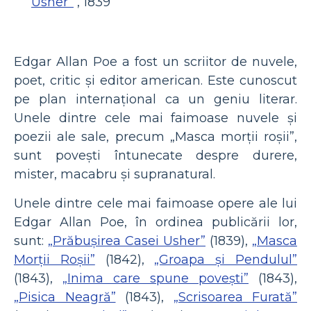
Usher”
, 1839
Edgar Allan Poe a fost un scriitor de nuvele,
poet, critic și editor american. Este cunoscut
pe plan internațional ca un geniu literar.
Unele dintre cele mai faimoase nuvele și
poezii ale sale, precum „Masca morții roșii”,
sunt povești întunecate despre durere,
mister, macabru și supranatural.
Unele dintre cele mai faimoase opere ale lui
Edgar Allan Poe, în ordinea publicării lor,
sunt:
​​„Prăbușirea Casei Usher”
(1839),
„Masca
Morții Roșii”
(1842),
„Groapa și Pendulul”
(1843),
„Inima care spune povești”
(1843),
„Pisica Neagră”
(1843),
„Scrisoarea Furată”