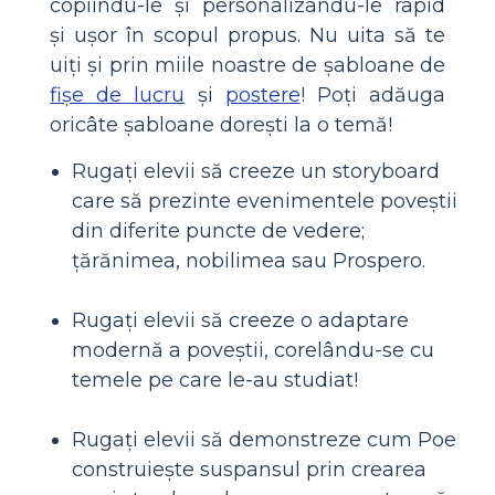
copiindu-le și personalizându-le rapid
și ușor în scopul propus. Nu uita să te
uiți și prin miile noastre de șabloane de
fișe de lucru
și
postere
! Poți adăuga
oricâte șabloane dorești la o temă!
Rugați elevii să creeze un storyboard
care să prezinte evenimentele poveștii
din diferite puncte de vedere;
țărănimea, nobilimea sau Prospero.
Rugați elevii să creeze o adaptare
modernă a poveștii, corelându-se cu
temele pe care le-au studiat!
Rugați elevii să demonstreze cum Poe
construiește suspansul prin crearea