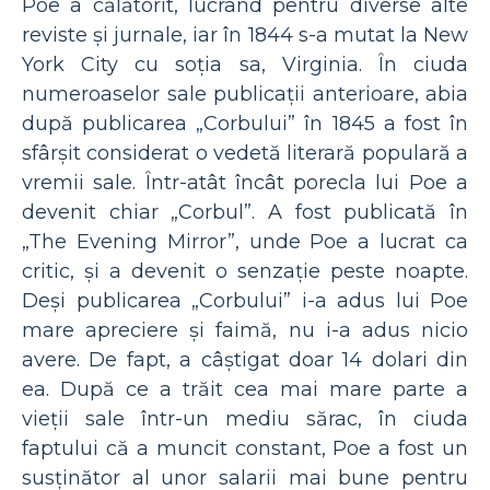
Poe a călătorit, lucrând pentru diverse alte
reviste și jurnale, iar în 1844 s-a mutat la New
York City cu soția sa, Virginia. În ciuda
numeroaselor sale publicații anterioare, abia
după publicarea „Corbului” în 1845 a fost în
sfârșit considerat o vedetă literară populară a
vremii sale. Într-atât încât porecla lui Poe a
devenit chiar „Corbul”. A fost publicată în
„The Evening Mirror”, unde Poe a lucrat ca
critic, și a devenit o senzație peste noapte.
Deși publicarea „Corbului” i-a adus lui Poe
mare apreciere și faimă, nu i-a adus nicio
avere. De fapt, a câștigat doar 14 dolari din
ea. După ce a trăit cea mai mare parte a
vieții sale într-un mediu sărac, în ciuda
faptului că a muncit constant, Poe a fost un
susținător al unor salarii mai bune pentru