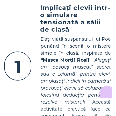
Implicați elevii într-
o simulare
tensionată a sălii
de clasă
Dați viață suspansului lui Poe
punând în scenă o mistere
simple în clasă, inspirate de
1
“Masca Morții Roșii”
.
Alegeți
un „oaspeș mascat” secret
sau o „ciumă” printre elevi,
amplasați indicii în cameră și
provocați elevii să colaboreze
folosind deducția pentru a
rezolva misterul!
Această
activitate practică face ca
suspansul literar să fie