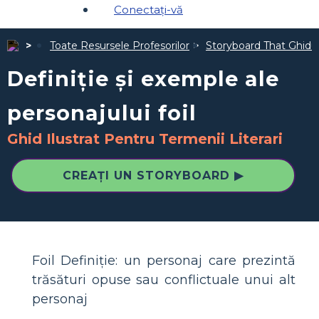
Conectați-vă
Toate Resursele Profesorilor
Storyboard That Ghiduri
Definiție și exemple ale
personajului foil
Ghid Ilustrat Pentru Termenii Literari
CREAȚI UN STORYBOARD ▶
Foil Definiție: un personaj care prezintă
trăsături opuse sau conflictuale unui alt
personaj