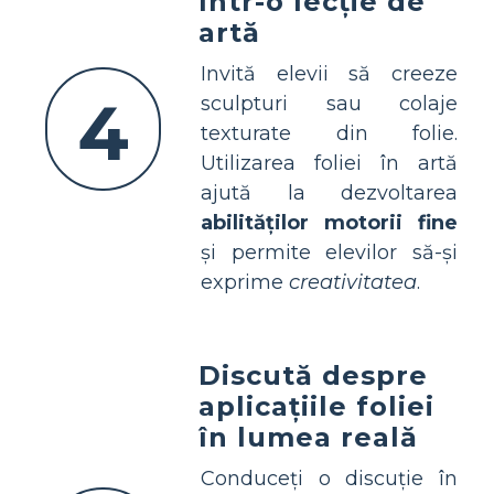
într-o lecție de
artă
Invită elevii să creeze
4
sculpturi sau colaje
texturate din folie.
Utilizarea foliei în artă
ajută la dezvoltarea
abilităților motorii fine
și permite elevilor să-și
exprime
creativitatea
.
Discută despre
aplicațiile foliei
în lumea reală
Conduceți o discuție în