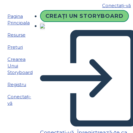
Conectați-vă
CREAȚI UN STORYBOARD
Pagina
Principala
Resurse
Prețuri
Crearea
Unui
Storyboard
Registru
Conectați-
vă
Conectați-vă
Înregistrează-te ca