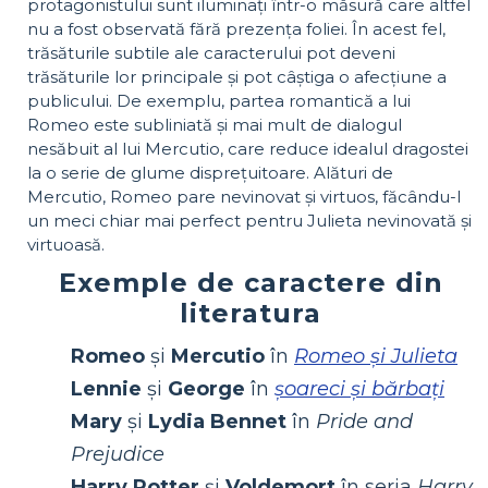
protagonistului sunt iluminați într-o măsură care altfel
nu a fost observată fără prezența foliei. În acest fel,
trăsăturile subtile ale caracterului pot deveni
trăsăturile lor principale și pot câștiga o afecțiune a
publicului. De exemplu, partea romantică a lui
Romeo este subliniată și mai mult de dialogul
nesăbuit al lui Mercutio, care reduce idealul dragostei
la o serie de glume disprețuitoare. Alături de
Mercutio, Romeo pare nevinovat și virtuos, făcându-l
un meci chiar mai perfect pentru Julieta nevinovată și
virtuoasă.
Exemple de caractere din
literatura
Romeo
și
Mercutio
în
Romeo și Julieta
Lennie
și
George
în
șoareci și bărbați
Mary
și
Lydia Bennet
în
Pride and
Prejudice
Harry Potter
și
Voldemort
în seria
Harry