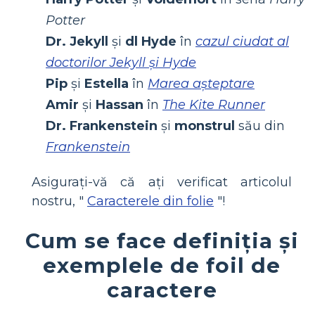
Potter
Dr. Jekyll
și
dl Hyde
în
cazul ciudat al
doctorilor Jekyll și Hyde
Pip
și
Estella
în
Marea așteptare
Amir
și
Hassan
în
The Kite Runner
Dr. Frankenstein
și
monstrul
său din
Frankenstein
Asigurați-vă că ați verificat articolul
nostru, "
Caracterele din folie
"!
Cum se face definiția și
exemplele de foil de
caractere