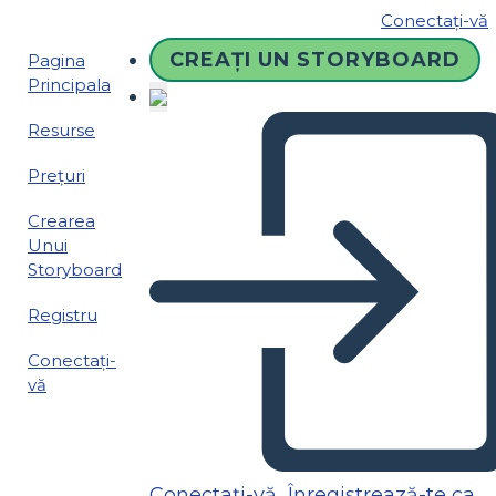
Conectați-vă
CREAȚI UN STORYBOARD
Pagina
Principala
Resurse
Prețuri
Crearea
Unui
Storyboard
Registru
Conectați-
vă
Conectați-vă
Înregistrează-te ca