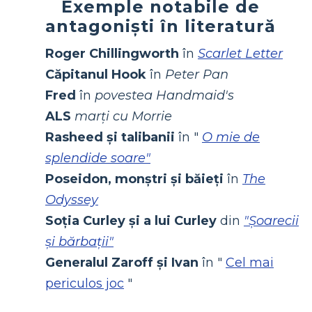
Exemple notabile de
antagoniști în literatură
Roger Chillingworth
în
Scarlet Letter
Căpitanul Hook
în
Peter Pan
Fred
în
povestea Handmaid's
ALS
marți cu Morrie
Rasheed și talibanii
în "
O mie de
splendide soare"
Poseidon, monștri și băieți
în
The
Odyssey
Soția Curley și a lui Curley
din
"Șoarecii
și bărbații"
Generalul Zaroff și Ivan
în "
Cel mai
periculos joc
"