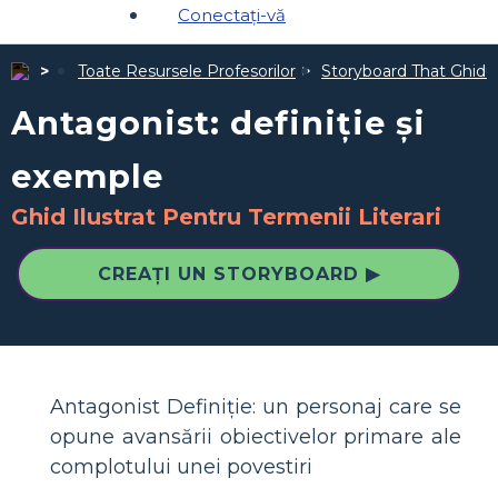
Conectați-vă
Toate Resursele Profesorilor
Storyboard That Ghiduri
Antagonist: definiție și
exemple
Ghid Ilustrat Pentru Termenii Literari
CREAȚI UN STORYBOARD ▶
Antagonist Definiție: un personaj care se
opune avansării obiectivelor primare ale
complotului unei povestiri