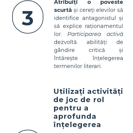
Atribuiți o poveste
3
scurtă
și cereți elevilor să
identifice antagonistul și
să explice raționamentul
lor.
Participarea activă
dezvoltă abilități de
gândire critică și
întărește înțelegerea
termenilor literari.
Utilizați activități
de joc de rol
pentru a
aprofunda
înțelegerea