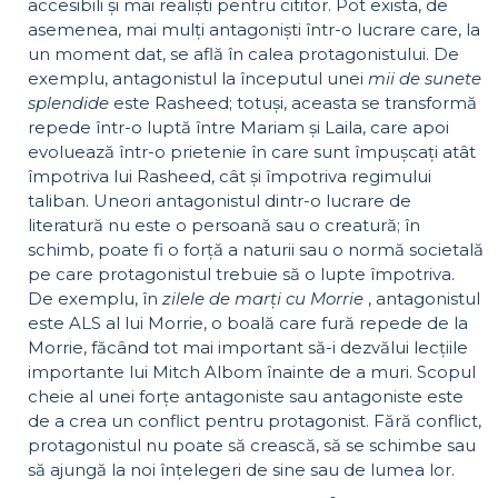
accesibili și mai realiști pentru cititor. Pot exista, de
asemenea, mai mulți antagoniști într-o lucrare care, la
un moment dat, se află în calea protagonistului. De
exemplu, antagonistul la începutul unei
mii de sunete
splendide
este Rasheed; totuși, aceasta se transformă
repede într-o luptă între Mariam și Laila, care apoi
evoluează într-o prietenie în care sunt împușcați atât
împotriva lui Rasheed, cât și împotriva regimului
taliban. Uneori antagonistul dintr-o lucrare de
literatură nu este o persoană sau o creatură; în
schimb, poate fi o forță a naturii sau o normă societală
pe care protagonistul trebuie să o lupte împotriva.
De exemplu, în
zilele de marți cu Morrie
, antagonistul
este ALS al lui Morrie, o boală care fură repede de la
Morrie, făcând tot mai important să-i dezvălui lecțiile
importante lui Mitch Albom înainte de a muri. Scopul
cheie al unei forțe antagoniste sau antagoniste este
de a crea un conflict pentru protagonist. Fără conflict,
protagonistul nu poate să crească, să se schimbe sau
să ajungă la noi înțelegeri de sine sau de lumea lor.