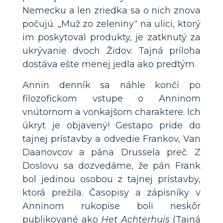
Nemecku a len zriedka sa o nich znova
počujú. „Muž zo zeleniny“ na ulici, ktorý
im poskytoval produkty, je zatknutý za
ukrývanie dvoch Židov. Tajná príloha
dostáva ešte menej jedla ako predtým.
Annin denník sa náhle končí po
filozofickom vstupe o Anninom
vnútornom a vonkajšom charaktere. Ich
úkryt je objavený! Gestapo príde do
tajnej prístavby a odvedie Frankov, Van
Daanovcov a pána Drussela preč. Z
Doslovu sa dozvedáme, že pán Frank
bol jedinou osobou z tajnej prístavby,
ktorá prežila. Časopisy a zápisníky v
Anninom rukopise boli neskôr
publikované ako
Het Achterhuis
(Tajná