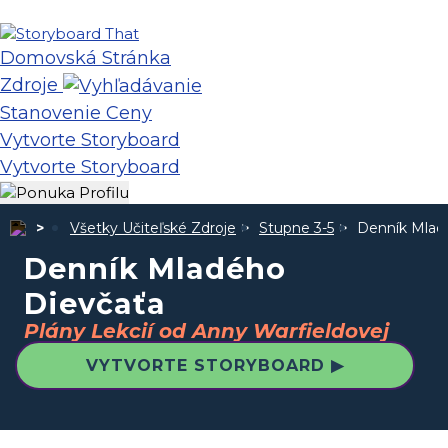
Domovská Stránka
Zdroje
Stanovenie Ceny
Vytvorte Storyboard
Vytvorte Storyboard
Všetky Učiteľské Zdroje
Stupne 3-5
Denník Mlad
Denník Mladého
Dievčaťa
Plány Lekcií od Anny Warfieldovej
VYTVORTE STORYBOARD ▶