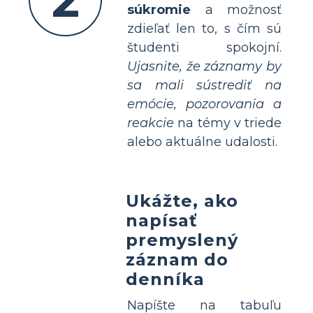
2
súkromie
a možnosť
zdieľať len to, s čím sú
študenti spokojní.
Ujasnite, že záznamy by
sa mali sústrediť na
emócie, pozorovania a
reakcie
na témy v triede
alebo aktuálne udalosti.
Ukážte, ako
napísať
premyslený
záznam do
denníka
Napíšte na tabuľu