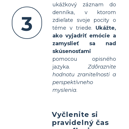
ukážkový záznam do
denníka, v ktorom
3
zdieľate svoje pocity o
téme v triede.
Ukážte,
ako vyjadriť emócie a
zamyslieť sa nad
skúsenosťami
pomocou opisného
jazyka.
Zdôraznite
hodnotu zraniteľnosti a
perspektívneho
myslenia
.
Vyčlenite si
pravidelný čas