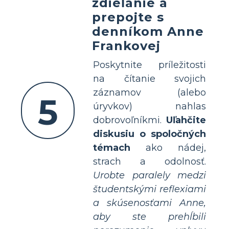
zdieľanie a
prepojte s
denníkom Anne
Frankovej
Poskytnite príležitosti
na čítanie svojich
záznamov (alebo
5
úryvkov) nahlas
dobrovoľníkmi.
Uľahčite
diskusiu o spoločných
témach
ako nádej,
strach a odolnosť.
Urobte paralely medzi
študentskými reflexiami
a skúsenosťami Anne,
aby ste prehĺbili