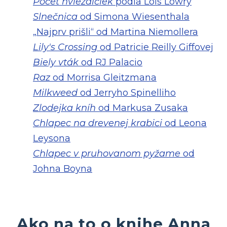
Počet hviezdičiek
podľa Lois Lowry
Slnečnica
od Simona Wiesenthala
„Najprv prišli“ od Martina Niemollera
Lily's Crossing
od Patricie Reilly Giffovej
Biely vták
od RJ Palacio
Raz
od Morrisa Gleitzmana
Milkweed
od Jerryho Spinelliho
Zlodejka kníh
od Markusa Zusaka
Chlapec na drevenej krabici
od Leona
Leysona
Chlapec v pruhovanom pyžame
od
Johna Boyna
Ako na to o knihe Anna