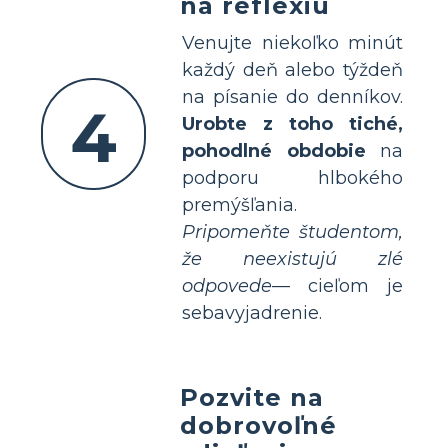
na reflexiu
Venujte niekoľko minút
každý deň alebo týždeň
na písanie do denníkov.
4
Urobte z toho tiché,
pohodlné obdobie
na
podporu hlbokého
premýšľania.
Pripomeňte študentom,
že neexistujú zlé
odpovede
— cieľom je
sebavyjadrenie.
Pozvite na
dobrovoľné