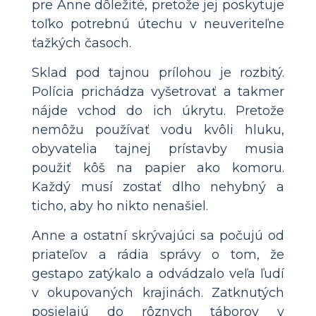
pre Anne dôležité, pretože jej poskytuje
toľko potrebnú útechu v neuveriteľne
ťažkých časoch.
Sklad pod tajnou prílohou je rozbitý.
Polícia prichádza vyšetrovať a takmer
nájde vchod do ich úkrytu. Pretože
nemôžu používať vodu kvôli hluku,
obyvatelia tajnej prístavby musia
použiť kôš na papier ako komoru.
Každý musí zostať dlho nehybný a
ticho, aby ho nikto nenašiel.
Anne a ostatní skrývajúci sa počujú od
priateľov a rádia správy o tom, že
gestapo zatýkalo a odvádzalo veľa ľudí
v okupovaných krajinách. Zatknutých
posielajú do rôznych táborov v