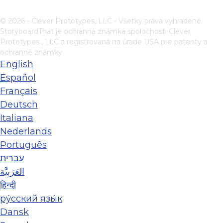
© 2026 - Clever Prototypes, LLC - Všetky práva vyhradené.
StoryboardThat je ochranná známka spoločnosti
Clever
Prototypes , LLC
a registrovaná na úrade USA pre patenty a
ochranné známky
English
Español
Français
Deutsch
Italiana
Nederlands
Português
עברית
العَرَبِيَّة
हिन्दी
ру́сский язы́к
Dansk