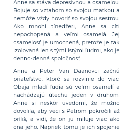
Anne sa stáva depresívnou a osamelou.
Bojuje so vzťahom so svojou matkou a
nemôže vždy hovoriť so svojou sestrou.
Ako mnohí tínedžeri, Anne sa cíti
nepochopená a veľmi osamelá. Jej
osamelosť je umocnená, pretože je tak
izolovaná len s tými istými ľuďmi, ako je
denno-denná spoločnosť.
Anne a Peter Van Daanovci začnú
priateľstvo, ktoré sa rozvinie do viac.
Obaja mladí ľudia sú veľmi osamelí a
nachádzajú útechu jeden v druhom.
Anne si neskôr uvedomí, že možno
dovolila, aby veci s Petrom pokročili až
príliš, a vidí, že on ju miluje viac ako
ona jeho. Napriek tomu je ich spojenie