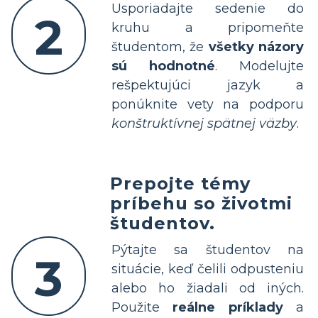
Usporiadajte sedenie do
2
kruhu a pripomeňte
študentom, že
všetky názory
sú hodnotné
. Modelujte
rešpektujúci jazyk a
ponúknite vety na podporu
konštruktívnej spätnej väzby
.
Prepojte témy
príbehu so životmi
študentov.
Pýtajte sa študentov na
3
situácie, keď čelili odpusteniu
alebo ho žiadali od iných.
Použite
reálne príklady
a