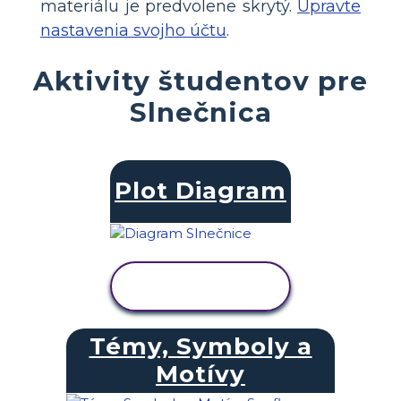
materiálu je predvolene skrytý.
Upravte
nastavenia svojho účtu
.
Aktivity študentov pre
Slnečnica
Plot Diagram
ZOBRAZIŤ
AKTIVITU
Témy, Symboly a
Motívy