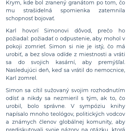
Krym, kde bol zranený granátom po tom, čo
mu strašidelná spomienka zatemnila
schopnosť bojovať.
Karl hovorí Simonovi dôvod, prečo ho
požiadal: požiadať o odpustenie, aby mohol v
pokoji zomrieť. Simon si nie je istý, čo má
urobiť, a bez slova odíde z miestnosti a vráti
sa do svojich kasární, aby premýšľal.
Nasledujúci deň, keď sa vrátil do nemocnice,
Karl zomrel.
Simon sa cítil sužovaný svojim rozhodnutím
odísť a nikdy sa nezmieril s tým, ak to, čo
urobil, bolo správne. V sympóziu knihy
napísalo mnoho teológov, politických vodcov
a známych členov globálnej komunity, aby
prediskutovali svoje názory na otázku, ktorá