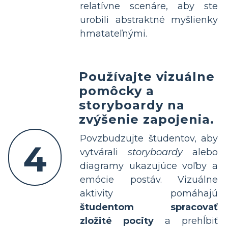
relatívne scenáre, aby ste
urobili abstraktné myšlienky
hmatateľnými.
Používajte vizuálne
pomôcky a
storyboardy na
zvýšenie zapojenia.
Povzbudzujte študentov, aby
4
vytvárali
storyboardy
alebo
diagramy ukazujúce voľby a
emócie postáv. Vizuálne
aktivity pomáhajú
študentom spracovať
zložité pocity
a prehĺbiť