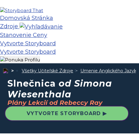
Domovská Stránka
Zdroje
Stanovenie Ceny
Vytvorte Storyboard
Vytvorte Storyboard
Všetky Učiteľské Zdroje
Umenie Anglického Jazyka
Slnečnica
od Simona
Wiesenthala
Plány Lekcií od Rebeccy Ray
VYTVORTE STORYBOARD ▶