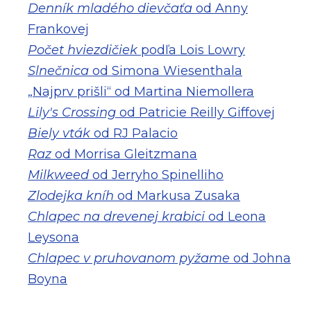
Denník mladého dievčaťa
od Anny
Frankovej
Počet hviezdičiek
podľa Lois Lowry
Slnečnica
od Simona Wiesenthala
„Najprv prišli“ od Martina Niemollera
Lily's Crossing
od Patricie Reilly Giffovej
Biely vták
od RJ Palacio
Raz
od Morrisa Gleitzmana
Milkweed
od Jerryho Spinelliho
Zlodejka kníh
od Markusa Zusaka
Chlapec na drevenej krabici
od Leona
Leysona
Chlapec v pruhovanom pyžame
od Johna
Boyna