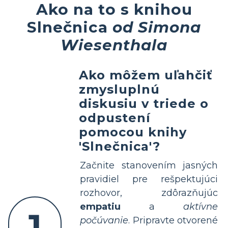
Ako na to s knihou
Slnečnica
od Simona
Wiesenthala
Ako môžem uľahčiť
zmysluplnú
diskusiu v triede o
odpustení
pomocou knihy
'Slnečnica'?
Začnite stanovením jasných
pravidiel pre rešpektujúci
rozhovor, zdôrazňujúc
empatiu
a
aktívne
1
počúvanie
. Pripravte otvorené