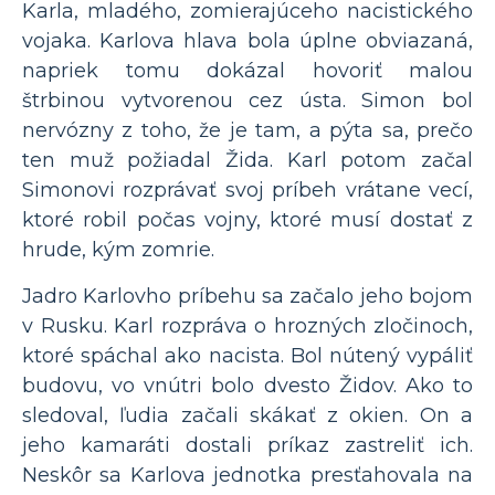
Karla, mladého, zomierajúceho nacistického
vojaka. Karlova hlava bola úplne obviazaná,
napriek tomu dokázal hovoriť malou
štrbinou vytvorenou cez ústa. Simon bol
nervózny z toho, že je tam, a pýta sa, prečo
ten muž požiadal Žida. Karl potom začal
Simonovi rozprávať svoj príbeh vrátane vecí,
ktoré robil počas vojny, ktoré musí dostať z
hrude, kým zomrie.
Jadro Karlovho príbehu sa začalo jeho bojom
v Rusku. Karl rozpráva o hrozných zločinoch,
ktoré spáchal ako nacista. Bol nútený vypáliť
budovu, vo vnútri bolo dvesto Židov. Ako to
sledoval, ľudia začali skákať z okien. On a
jeho kamaráti dostali príkaz zastreliť ich.
Neskôr sa Karlova jednotka presťahovala na