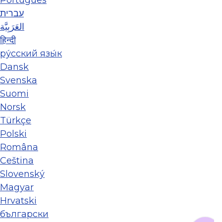
עברית
العَرَبِيَّة
हिन्दी
ру́сский язы́к
Dansk
Svenska
Suomi
Norsk
Türkçe
Polski
Româna
Ceština
Slovenský
Magyar
Hrvatski
български