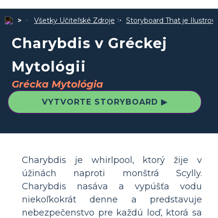
Všetky Učiteľské Zdroje
Storyboard That je Ilustro
Charybdis v Gréckej
Mytológii
Grécka Mytológia
VYTVORTE STORYBOARD ▶
Charybdis je whirlpool, ktorý žije v
úžinách naproti monštrá Scylly.
Charybdis nasáva a vypúšťa vodu
niekoľkokrát denne a predstavuje
nebezpečenstvo pre každú loď, ktorá sa