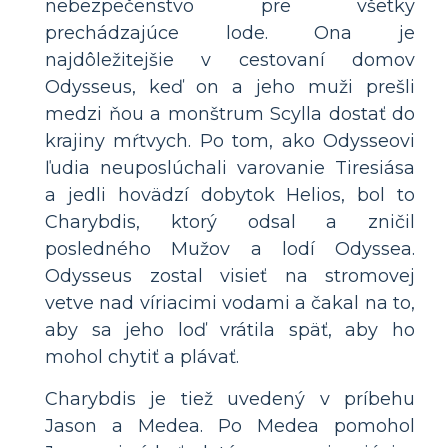
nebezpečenstvo pre všetky
prechádzajúce lode. Ona je
najdôležitejšie v cestovaní domov
Odysseus, keď on a jeho muži prešli
medzi ňou a monštrum Scylla dostať do
krajiny mŕtvych. Po tom, ako Odysseovi
ľudia neuposlúchali varovanie Tiresiása
a jedli hovädzí dobytok Helios, bol to
Charybdis, ktorý odsal a zničil
posledného Mužov a lodí Odyssea.
Odysseus zostal visieť na stromovej
vetve nad víriacimi vodami a čakal na to,
aby sa jeho loď vrátila späť, aby ho
mohol chytiť a plávať.
Charybdis je tiež uvedený v príbehu
Jason a Medea. Po Medea pomohol