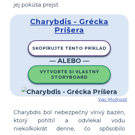
jej pokúša prejsť.
Charybdis - Grécka
Príšera
SKOPÍRUJTE TENTO PRÍKLAD
— ALEBO —
VYTVORTE SI VLASTNÝ
STORYBOARD
Viac Možností
Charybdis bol nebezpečný vírivý bazén,
ktorý pohltil a odvlekal vodu
niekoľkokrát denne, čo spôsobilo