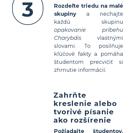
3
Rozdeľte triedu na malé
skupiny
a nechajte
každú skupinu
opakovanie príbehu
Charybdis
vlastnými
slovami. To posilňuje
kľúčové fakty a pomáha
študentom precvičiť si
zhrnutie informácií.
Zahrňte
kreslenie alebo
tvorivé písanie
ako rozšírenie
Požiadajte študentov,