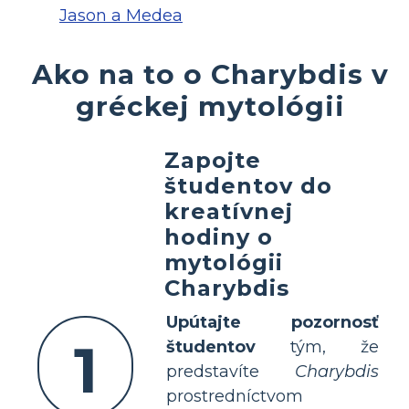
Jason a Medea
Ako na to o Charybdis v
gréckej mytológii
Zapojte
študentov do
kreatívnej
hodiny o
mytológii
Charybdis
Upútajte pozornosť
1
študentov
tým, že
predstavíte
Charybdis
prostredníctvom