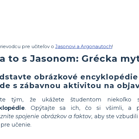
rievodcu pre učiteľov o
Jasonovi a Argonautoch
!
a to s Jasonom: Grécka my
dstavte obrázkové encyklopédie 
ede s zábavnou aktivitou na obja
ite tým, že ukážete študentom niekoľko
klopédie
. Opýtajte sa ich, čo si všimli, a p
znite spojenie obrázkov a faktov
, aby ste vzbudili
pre učenie.