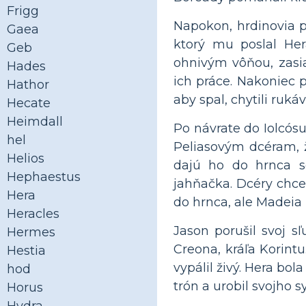
Frigg
Napokon, hrdinovia pr
Gaea
ktorý mu poslal Hera
Geb
ohnivým vôňou, zasia
Hades
ich práce. Nakoniec p
Hathor
aby spal, chytili rukáv
Hecate
Heimdall
Po návrate do Iolcósu
hel
Peliasovým dcéram, ž
Helios
dajú ho do hrnca s
Hephaestus
jahňačka. Dcéry chcel
Hera
do hrnca, ale Madeia 
Heracles
Jason porušil svoj 
Hermes
Creona, kráľa Korintu
Hestia
vypálil živý. Hera bo
hod
trón a urobil svojho s
Horus