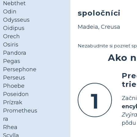
Nebthet
Odin
spoločníci
Odysseus
Madeia, Creusa
Oidipus
Orech
Osiris
Nezabudnite si pozrieť sp
Pandora
Ako n
Pegas
Persephone
Pre
Perseus
tri
Phoebe
1
Poseidon
Začn
Prízrak
ency
Prometheus
Zvýra
ra
pôdu 
Rhea
Scylla