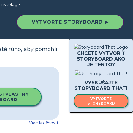
 mytológia
VYTVORTE STORYBOARD ▶
até rúno, aby pomohli
CHCETE VYTVORIŤ
STORYBOARD AKO
JE TENTO?
VYSKÚŠAJTE
STORYBOARD THAT!
SI VLASTNÝ
VYTVORTE
BOARD
STORYBOARD
Viac Možností