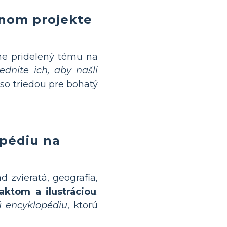
mnom projekte
ne pridelený tému na
ednite ich, aby našli
 so triedou pre bohatý
opédiu na
 zvieratá, geografia,
aktom a ilustráciou
.
ú encyklopédiu
, ktorú