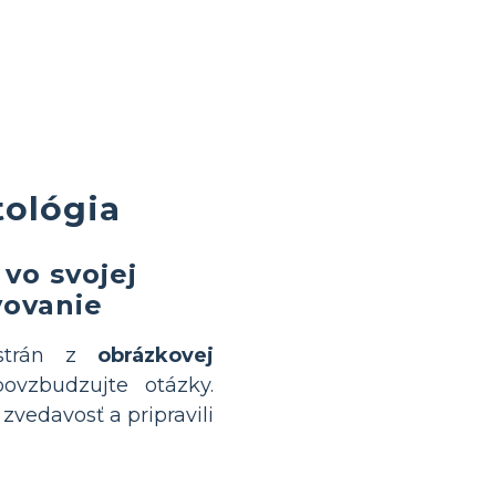
tológia
vo svojej
vovanie
 strán z
obrázkovej
ovzbudzujte otázky.
 zvedavosť a pripravili