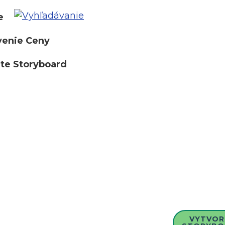
e
venie Ceny
te Storyboard
VYTVOR