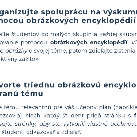
ganizujte spoluprácu na výsku
ocou obrázkových encyklopédií
ľte študentov do malých skupín a každej skupi
vovanie pomocou
obrázkových encyklopédií
.
Vi
 a obrázky
o svojej téme, potom zdieľajte zistenia
aktívny zážitok.
vorte triednu obrázkovú encykl
ranú tému
e tému relevantnú pre váš učebný plán (napríklad
ezcovia). Nech každý študent pridá stránku s
f
ajte stránky, aby ste vytvorili vlastnú učebňov
študenti odkazovať a zdieľať.