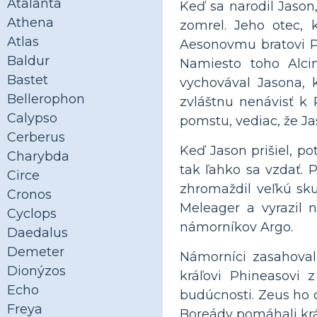
Atalanta
Keď sa narodil Jaso
Athena
zomrel. Jeho otec, k
Atlas
Aesonovmu bratovi Pe
Baldur
Namiesto toho Alci
Bastet
vychovával Jasona, 
Bellerophon
zvláštnu nenávisť k 
Calypso
pomstu, vediac, že ​​J
Cerberus
Keď Jason prišiel, po
Charybda
tak ľahko sa vzdať. 
Circe
zhromaždil veľkú sku
Cronos
Meleager a vyrazil
Cyclops
námorníkov Argo.
Daedalus
Demeter
Námorníci zasahoval
Dionýzos
kráľovi Phineasovi 
Echo
budúcnosti. Zeus ho o
Freya
Boreády pomáhali kráľ