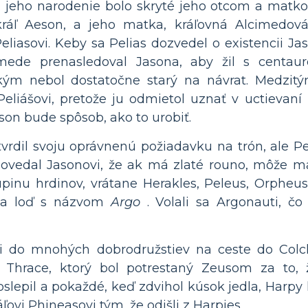
n, jeho narodenie bolo skryté jeho otcom a matk
ráľ Aeson, a jeho matka, kráľovná Alcimedová, 
liasovi. Keby sa Pelias dozvedel o existencii Jas
mede prenasledoval Jasona, aby žil s centau
kým nebol dostatočne starý na návrat. Medzit
Peliášovi, pretože ju odmietol uznať v uctievan
ason bude spôsob, ako to urobiť.
tvrdil svoju oprávnenú požiadavku na trón, ale P
Povedal Jasonovi, že ak má zlaté rouno, môže ma
pinu hrdinov, vrátane Herakles, Peleus, Orpheus
 na loď s názvom
Argo
. Volali sa Argonauti, čo
i do mnohých dobrodružstiev na ceste do Colc
z Thrace, ktorý bol potrestaný Zeusom za to, že
slepil a pokaždé, keď zdvihol kúsok jedla, Harpy 
ovi Phineasovi tým, že odišli z Harpies.