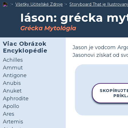
Všetky Učiteľské Zdroje
Storyboard That je Ilustrova
Iáson: grécka my
Grécka Mytológia
Viac Obrázok
Jason je vodcom Argo
Encyklopédie
Jasonovi získať od svo
Achilles
Ammut
Antigone
Anubis
Anuket
SKOPÍRUJT
PRÍK
Aphrodite
Apollo
Ares
Artemis