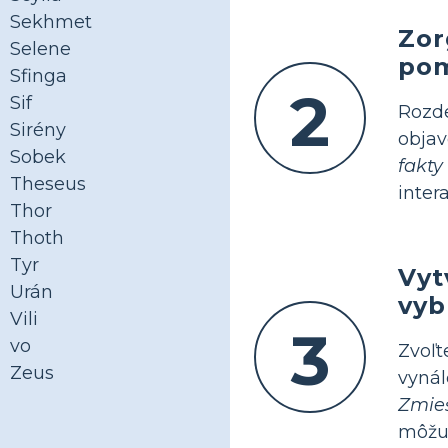
Sekhmet
Zor
Selene
pom
Sfinga
2
Sif
Rozde
Sirény
obja
Sobek
fakty
Theseus
inter
Thor
Thoth
Tyr
Vyt
Urán
vyb
Vili
3
vo
Zvoľt
Zeus
vynál
Zmieš
môžu 