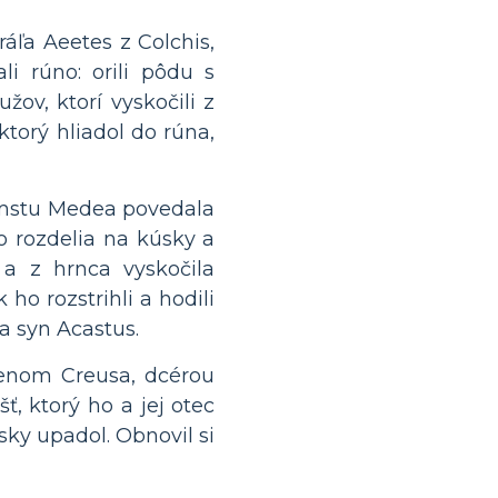
ráľa Aeetes z Colchis,
li rúno: orili pôdu s
ov, ktorí vyskočili z
ktorý hliadol do rúna,
 pomstu Medea povedala
o rozdelia na kúsky a
a z hrnca vyskočila
ho rozstrihli a hodili
ia syn Acastus.
menom Creusa, dcérou
ť, ktorý ho a jej otec
sky upadol. Obnovil si