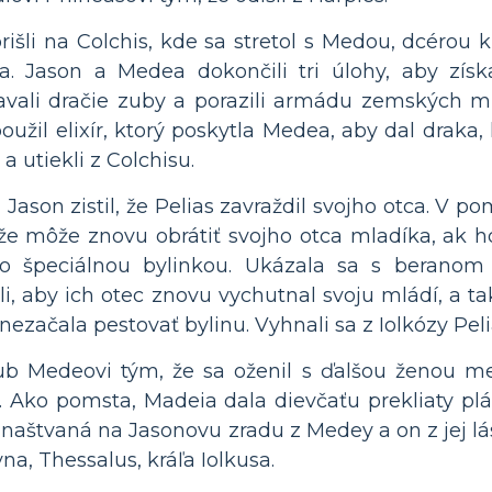
išli na Colchis, kde sa stretol s Medou, dcérou k
. Jason a Medea dokončili tri úlohy, aby získa
vali dračie zuby a porazili armádu zemských muž
oužil elixír, ktorý poskytla Medea, aby dal draka, 
 a utiekli z Colchisu.
 Jason zistil, že Pelias zavraždil svojho otca. V
e môže znovu obrátiť svojho otca mladíka, ak h
o špeciálnou bylinkou. Ukázala sa s beranom 
i, aby ich otec znovu vychutnal svoju mládí, a tak 
nezačala pestovať bylinu. Vyhnali sa z Iolkózy Pel
sľub Medeovi tým, že sa oženil s ďalšou ženou 
. Ako pomsta, Madeia dala dievčaťu prekliaty pláš
la naštvaná na Jasonovu zradu z Medey a on z jej lá
yna, Thessalus, kráľa Iolkusa.