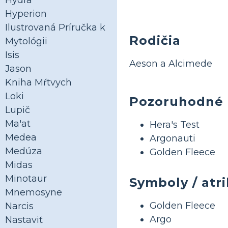
Hydra
Hyperion
Ilustrovaná Príručka k
Rodičia
Mytológii
Isis
Aeson a Alcimede
Jason
Kniha Mŕtvych
Loki
Pozoruhodné
Lupič
Ma'at
Hera's Test
Medea
Argonauti
Medúza
Golden Fleece
Midas
Minotaur
Symboly / atr
Mnemosyne
Golden Fleece
Narcis
Argo
Nastaviť