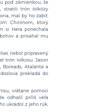
ou pod zámienkou, že
stratili trón Iolkózy
ona, mal by ho zabiť.
rom Chironom, ktorý
ým si Hera ponechala
í bohov a prisahal mu
elias nebol pripravený
ť trón Iolkosu. Jason
, Boreads, Atalanta a
 doslova prekladá do
hisu, vrátane pomoci
 odhalil príliš veľa
ho ukradol z jeho rúk.