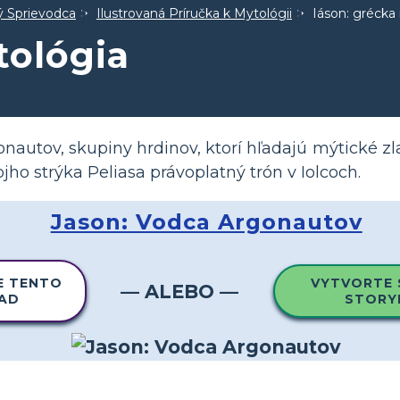
ný Sprievodca
Ilustrovaná Príručka k Mytológii
Iáson: grécka
tológia
nautov, skupiny hrdinov, ktorí hľadajú mýtické zl
jho strýka Peliasa právoplatný trón v Iolcoch.
Jason: Vodca Argonautov
E TENTO
VYTVORTE 
— ALEBO —
LAD
STORY