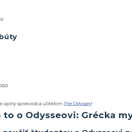
ov
ibúty
pso
a úplný sprievodca učiteľom
The Odyssey
!
 to o Odysseovi: Grécka m