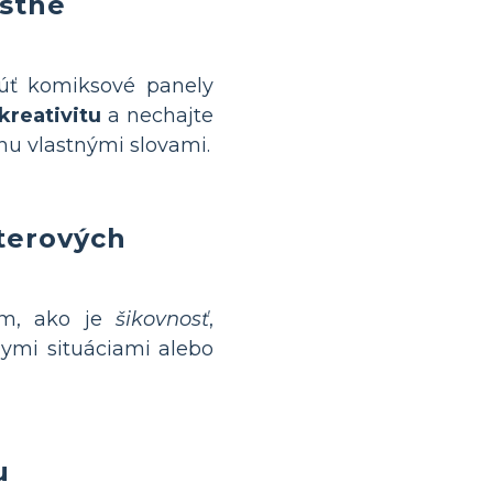
astné
núť komiksové panely
kreativitu
a nechajte
ehu vlastnými slovami.
terových
om, ako je
šikovnosť
,
nymi situáciami alebo
u