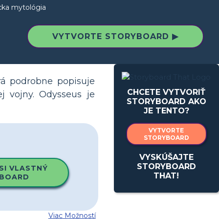
cka mytológia
VYTVORTE STORYBOARD ▶
rá podrobne popisuje
CHCETE VYTVORIŤ
j vojny. Odysseus je
STORYBOARD AKO
JE TENTO?
VYTVORTE
STORYBOARD
VYSKÚŠAJTE
STORYBOARD
SI VLASTNÝ
THAT!
BOARD
Viac Možností