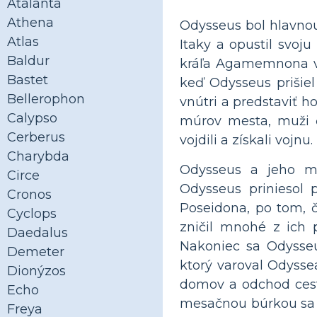
Atalanta
Athena
Odysseus bol hlavno
Atlas
Itaky a opustil svo
Baldur
kráľa Agamemnona v t
Bastet
keď Odysseus prišie
Bellerophon
vnútri a predstaviť h
Calypso
múrov mesta, muži ča
Cerberus
vojdili a získali vojnu.
Charybda
Odysseus a jeho mu
Circe
Odysseus priniesol 
Cronos
Poseidona, po tom, č
Cyclops
zničil mnohé z ich 
Daedalus
Nakoniec sa Odysseu
Demeter
ktorý varoval Odysse
Dionýzos
domov a odchod cest
Echo
mesačnou búrkou sa hl
Freya