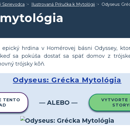
ný Sprievodca
Ilustrovaná Príručka k Mytológii
Odyseus: Gré
 mytológia
epický hrdina v Homérovej básni Odyssey, kto
 keď sa pokúša dostať sa späť domov z trójske
ovný trójsky kôň.
Odyseus: Grécka Mytológia
E TENTO
VYTVORTE 
— ALEBO —
LAD
STORY