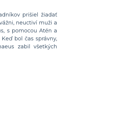
níkov prišiel žiadať
vážni, neuctiví muži a
us, s pomocou Atén a
 Keď bol čas správny,
maeus zabil všetkých