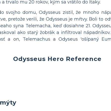
a trvalo mu 20 rokov, kým sa vrátilo do Itaky.
do svojho domu, Odysseus zistil, že mnoho nápad
e, pretože verili, že Odysseus je mŕtvy. Boli to od
sseaho syna Telemacha, keď dosiahne 21. Odysse
koval ako starý žobrák a infiltroval nápadníkov.
nosť a on, Telemachus a Odyseus 'ošípaný Eu
Odysseus Hero Reference
 mýty