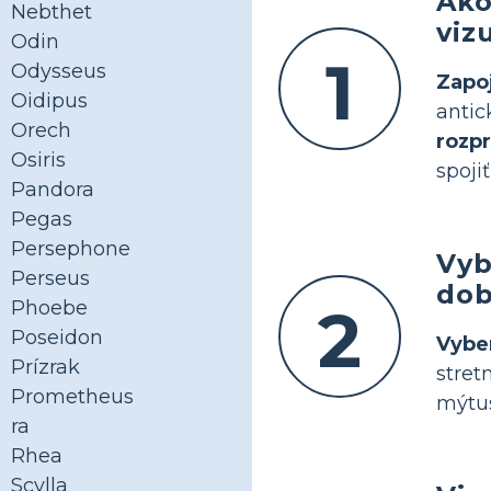
Ako
Nebthet
viz
Odin
1
Odysseus
Zapo
Oidipus
anti
Orech
rozp
Osiris
spoji
Pandora
Pegas
Persephone
Vyb
Perseus
dob
2
Phoebe
Poseidon
Vybe
Prízrak
stret
Prometheus
mýtus
ra
Rhea
Scylla