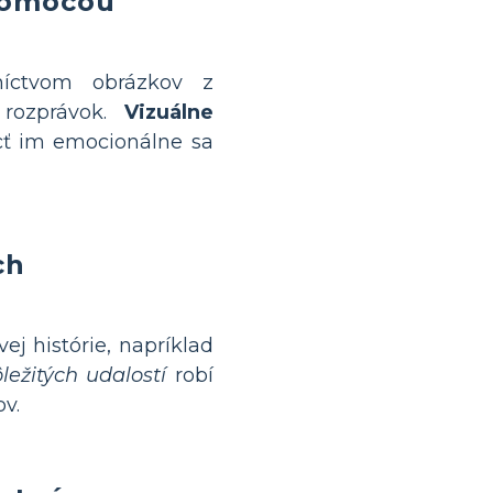
pomocou
níctvom obrázkov z
 rozprávok.
Vizuálne
cť im emocionálne sa
ch
 histórie, napríklad
ležitých udalostí
robí
v.