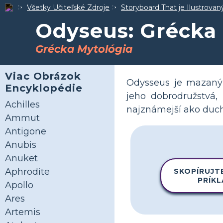
Všetky Učiteľské Zdroje
Storyboard That je Ilustrova
Odyseus: Grécka
Grécka Mytológia
Viac Obrázok
Odysseus je mazaný 
Encyklopédie
jeho dobrodružstvá,
Achilles
najznámejší ako duch
Ammut
Antigone
Anubis
Anuket
Aphrodite
SKOPÍRUJT
PRÍK
Apollo
Ares
Artemis