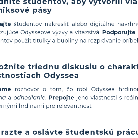
dnite študentov, aby vytvorili vl
iksové pásy
ajte
študentov nakresliť alebo digitálne navrh
zujúce Odysseove výzvy a víťazstvá.
Podporujte 
ntov použiť titulky a bubliny na rozprávanie príb
žnite triednu diskusiu o charak
stnostiach Odyssea
eme
rozhovor o tom, čo robí Odyssea hrdin
ha
a
odhodlanie
.
Prepojte
jeho vlastnosti s reál
nými hrdinami pre relevantnosť.
razte a oslávte študentskú prác