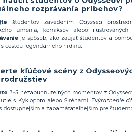
 naučiť študentov o Odysseovi 
uálneho rozprávania príbehov?
jte
študentov zavedením
Odyssea
prostred
ckého umenia, komiksov alebo ilustrovaných
rávanie
je spôsob, ako zaujať študentov a pomô
ť s cestou legendárneho hrdinu.
erte kľúčové scény z Odysseový
rodružstiev
rte
3–5 nezabudnuteľných momentov z Odysseovej
nutie s Kyklopom alebo Sirénami.
Zvýraznenie dô
 dostupnejším a zapamätateľnejším pre študento