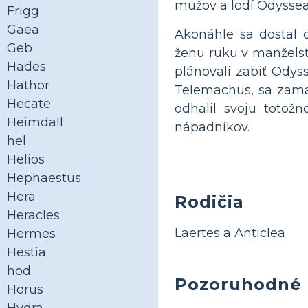
mužov a lodí Odyssea 
Frigg
Gaea
Akonáhle sa dostal 
Geb
ženu ruku v manželstv
Hades
plánovali zabiť Ody
Hathor
Telemachus, sa zamas
Hecate
odhalil svoju totož
Heimdall
nápadníkov.
hel
Helios
Hephaestus
Hera
Rodičia
Heracles
Laertes a Anticlea
Hermes
Hestia
hod
Pozoruhodné
Horus