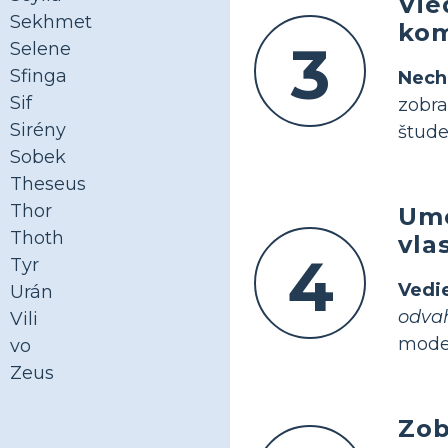
Vie
Sekhmet
kom
3
Selene
Sfinga
Nech
Sif
zobra
Sirény
štude
Sobek
Theseus
Thor
Umo
Thoth
vla
4
Tyr
Vedi
Urán
odva
Vili
moder
vo
Zeus
Zob