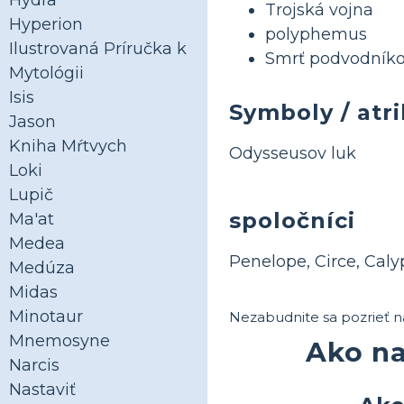
Hydra
Trojská vojna
Hyperion
polyphemus
Ilustrovaná Príručka k
Smrť podvodník
Mytológii
Isis
Symboly / atr
Jason
Kniha Mŕtvych
Odysseusov luk
Loki
Lupič
spoločníci
Ma'at
Medea
Penelope, Circe, Caly
Medúza
Midas
Minotaur
Nezabudnite sa pozrieť n
Mnemosyne
Ako na
Narcis
Nastaviť