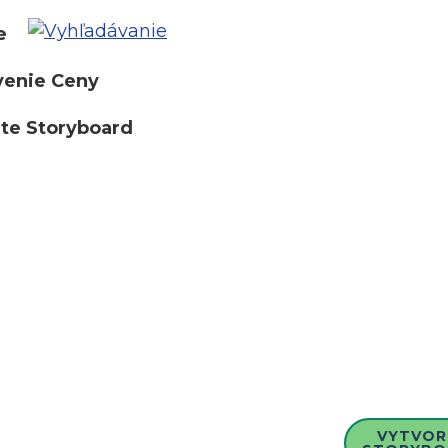
e
venie Ceny
te Storyboard
VYTVOR