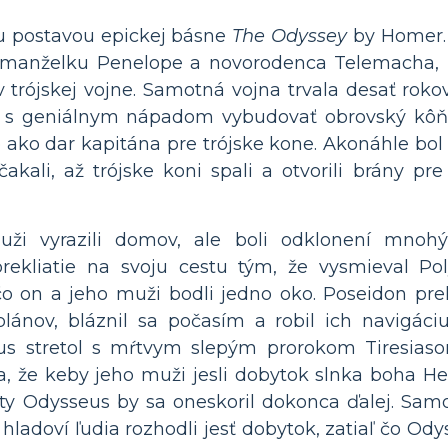
u postavou epickej básne
The Odyssey
by Homer.
ju manželku Penelope a novorodenca Telemacha, k
rójskej vojne. Samotná vojna trvala desať roko
l s geniálnym nápadom vybudovať obrovský kôň,
o ako dar kapitána pre trójske kone. Akonáhle bol
kali, až trójske koni spali a otvorili brány p
ži vyrazili domov, ale boli odklonení mnohý
prekliatie na svoju cestu tým, že vysmieval Pol
o on a jeho muži bodli jedno oko. Poseidon pre
plánov, bláznil sa počasím a robil ich navigá
s stretol s mŕtvym slepým prorokom Tiresiaso
a, že keby jeho muži jesli dobytok slnka boha Hel
y Odysseus by sa oneskoril dokonca ďalej. Samo
adoví ľudia rozhodli jesť dobytok, zatiaľ čo Odys