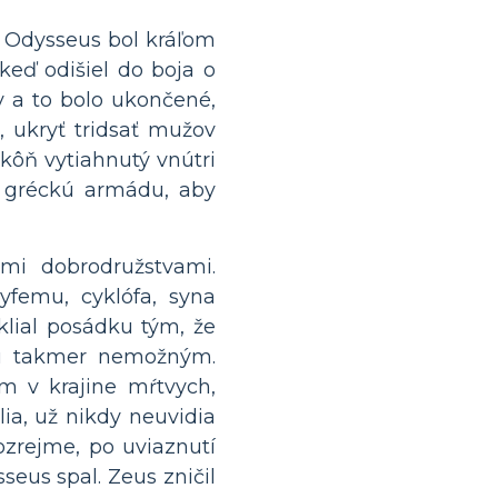
 Odysseus bol kráľom
eď odišiel do boja o
v a to bolo ukončené,
 ukryť tridsať mužov
 kôň vytiahnutý vnútri
re gréckú armádu, aby
mi dobrodružstvami.
yfemu, cyklófa, syna
klial posádku tým, že
ciu takmer nemožným.
m v krajine mŕtvych,
ia, už nikdy neuvidia
zrejme, po uviaznutí
seus spal. Zeus zničil