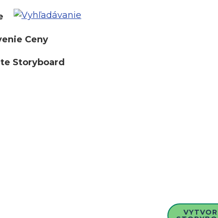
e
venie Ceny
te Storyboard
VYTVOR