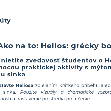
búty
Ako na to: Helios: grécky b
nietite zvedavosť študentov o H
ocou praktickej aktivity s mýto
u slnka
stavte Heliosa
zdieľaním krátkeho príbehu ale
 slnka.
Použite vizuály a dramatické rozpr
nosti a nastavenie prostredia pre učenie.