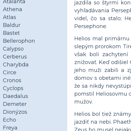
Atalanta
jazdila so štyrmi ko
Athena
vyhľadávania Persep
Atlas
videl, čo sa stalo; 
Baldur
Persephone.
Bastet
Helios mal primárnu
Bellerophon
slepým prorokom Tire
Calypso
však boli zachytení
Cerberus
znižovať. Keď odišiel
Charybda
jeho muži zabili a z
Circe
domov s obetami iného
Cronos
že sa nikdy nevystúpi
Cyclops
pomstil Heliosovmu do
Daedalus
mužov.
Demeter
Dionýzos
Helios bol tiež zná
Echo
jazdiť na nebi. Phaet
Freya
Zeus ho musel nejaký