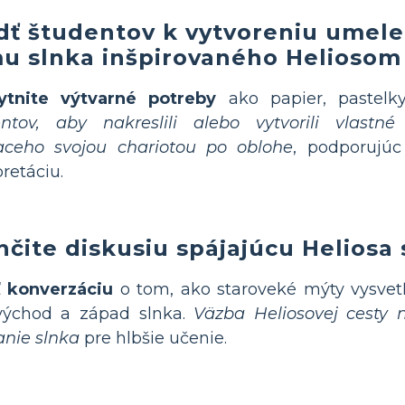
dť študentov k vytvoreniu umele
u slnka inšpirovaného Heliosom
ytnite výtvarné potreby
ako papier, pastelk
entov, aby nakreslili alebo vytvorili vlastn
iaceho svojou chariotou po oblohe
, podporujúc
pretáciu.
hčite diskusiu spájajúcu Heliosa
ť konverzáciu
o tom, ako staroveké mýty vysvetľ
východ a západ slnka.
Väzba Heliosovej cesty
nie slnka
pre hlbšie učenie.