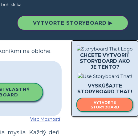
 boh slnka
VYTVORTE STORYBOARD ▶
 koníkmi na oblohe.
CHCETE VYTVORIŤ
STORYBOARD AKO
JE TENTO?
VYSKÚŠAJTE
SI VLASTNÝ
STORYBOARD THAT!
BOARD
VYTVORTE
STORYBOARD
Viac Možností
dia myslia. Každý deň