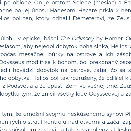
ni po oblohe. On je bratom Selene (mesiac) a Eos 
hone po jej únosu Hadesom. Hecate prišla k nemu
Helios bol ten, ktorý odhalil Demeterovi, že Zeu
 úlohu v epickej básni
The Odyssey
by Homer. Od
siasom, aby nejedol dobytok boha slnka, Helios.
 počas mesačnej búrky na ostrove a ich zásob
 Odysseus modliť sa k bohom, bol prekonaný ospal
jedli hovädzí dobytok na ostrove, zatiaľ čo sa sľ
 dobytka. Helios bol tak rozrušený, že odišiel k 
 z Podsvetia a že opustí Zem vo večnej tme. Zeus
bytku tým, že zničil všetky lode Odysseovej a za
my tým, že umožnil svojmu neskúsenému synovi P
hon rýchlo stratil kontrolu nad otvormi a začal za
m spôsobom zastaviť, a tak zasiahol voz s blesk