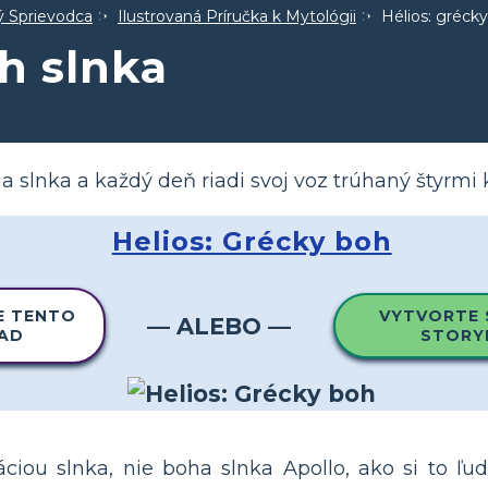
ný Sprievodca
Ilustrovaná Príručka k Mytológii
Hélios: grécky
h slnka
cia slnka a každý deň riadi svoj voz trúhaný štyrmi
Helios: Grécky boh
E TENTO
VYTVORTE 
— ALEBO —
LAD
STORY
káciou slnka, nie boha slnka Apollo, ako si to ľu