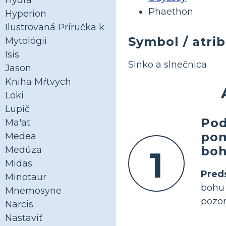
Hydra
Phaethon
Hyperion
Ilustrovaná Príručka k
Symbol / atri
Mytológii
Isis
Slnko a slnečnica
Jason
Kniha Mŕtvych
Loki
Lupič
Pod
Ma'at
pom
Medea
boh
Medúza
1
Midas
Pred
Minotaur
bohu
Mnemosyne
pozor
Narcis
Nastaviť