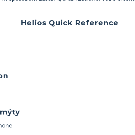
Helios Quick Reference
on
 mýty
hone