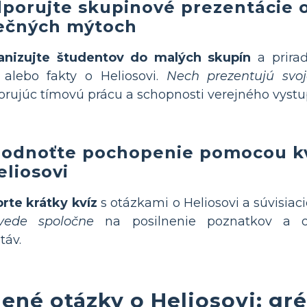
porujte skupinové prezentácie o
ečných mýtoch
anizujte študentov do malých skupín
a priraď
 alebo fakty o Heliosovi.
Nech prezentujú svoj
rujúc tímovú prácu a schopnosti verejného vystu
odnoťte pochopenie pomocou kv
eliosovi
rte krátky kvíz
s otázkami o Heliosovi a súvisia
vede spoločne
na posilnenie poznatkov a o
táv.
dené otázky o Heliosovi: g