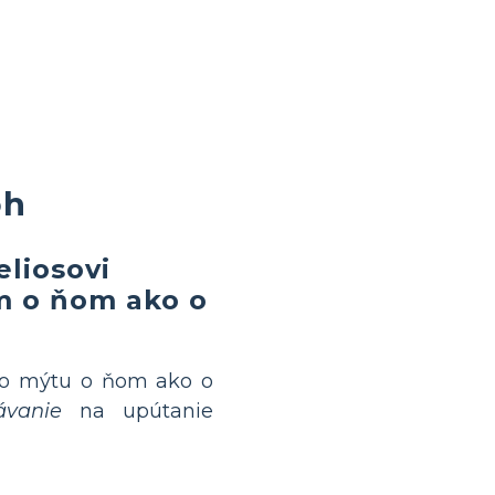
oh
eliosovi
m o ňom ako o
bo mýtu o ňom ako o
ávanie
na upútanie