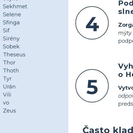
Pod
Sekhmet
sln
Selene
4
Sfinga
Zorg
Sif
mýty
Sirény
podpo
Sobek
Theseus
Thor
Vyh
Thoth
o H
5
Tyr
Urán
Vytvo
Vili
odpo
vo
preds
Zeus
Často kla