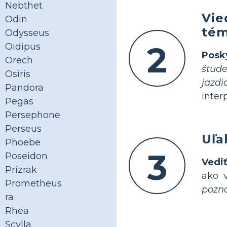
Nebthet
Vie
Odin
tém
Odysseus
2
Oidipus
Posk
Orech
štud
Osiris
jazd
Pandora
inter
Pegas
Persephone
Perseus
Uľa
Phoebe
3
Poseidon
Vedi
Prízrak
ako 
Prometheus
pozna
ra
Rhea
Scylla