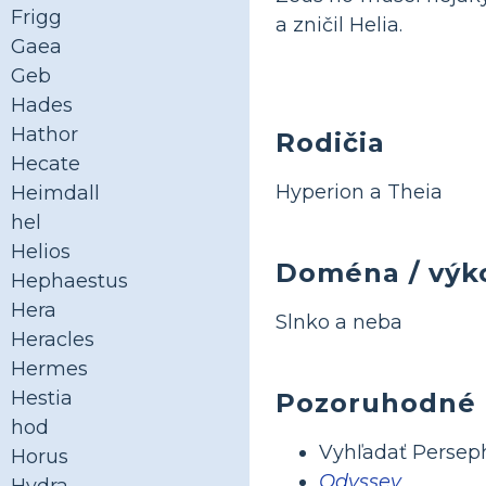
Frigg
a zničil Helia.
Gaea
Geb
Hades
Hathor
Rodičia
Hecate
Hyperion a Theia
Heimdall
hel
Helios
Doména / výk
Hephaestus
Hera
Slnko a neba
Heracles
Hermes
Hestia
Pozoruhodné
hod
Vyhľadať Persep
Horus
Odyssey