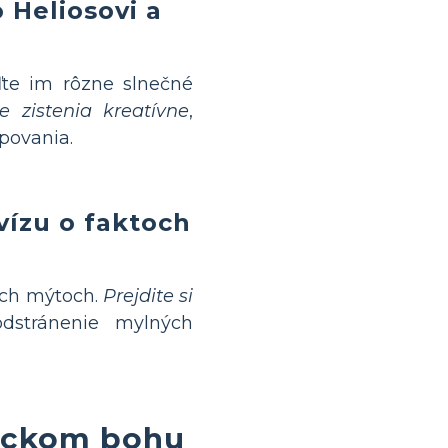
 Heliosovi a
te im rôzne slnečné
e zistenia kreatívne
,
povania.
ízu o faktoch
cich mýtoch.
Prejdite si
dstránenie mylných
réckom bohu