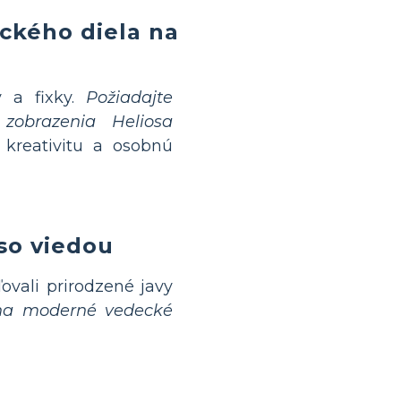
ckého diela na
y a fixky.
Požiadajte
é zobrazenia Heliosa
 kreativitu a osobnú
 so viedou
ovali prirodzené javy
 na moderné vedecké