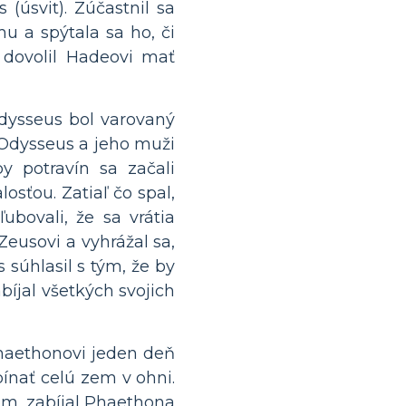
(úsvit). Zúčastnil sa
 a spýtala sa ho, či
s dovolil Hadeovi mať
ysseus bol varovaný
 Odysseus a jeho muži
y potravín sa začali
osťou. Zatiaľ čo spal,
ubovali, že sa vrátia
Zeusovi a vyhrážal sa,
 súhlasil s tým, že by
bíjal všetkých svojich
haethonovi jeden deň
pínať celú zem v ohni.
om, zabíjal Phaethona