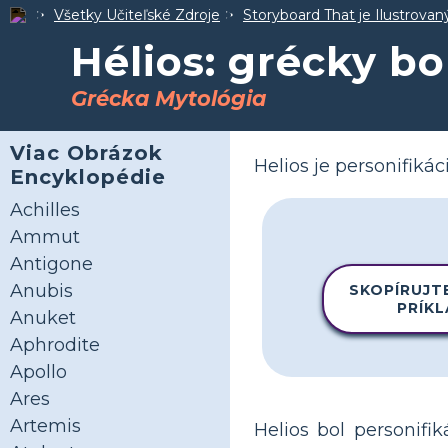
Všetky Učiteľské Zdroje
Storyboard That je Ilustrova
Hélios: grécky bo
Grécka Mytológia
Viac Obrázok
Helios je personifiká
Encyklopédie
Achilles
Ammut
Antigone
Anubis
SKOPÍRUJT
PRÍK
Anuket
Aphrodite
Apollo
Ares
Artemis
Helios bol personifi