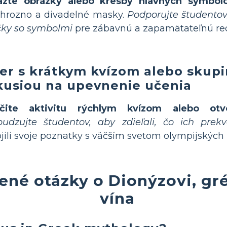
azte obrázky alebo kresby hlavných symbol
 hrozno a divadelné masky.
Podporujte študentov,
čky so symbolmi
pre zábavnú a zapamätateľnú rec
er s krátkym kvízom alebo skup
kusiou na upevnenie učenia
čite aktivitu rýchlym kvízom alebo otv
udzujte študentov, aby zdieľali, čo ich prekv
jili svoje poznatky s väčším svetom olympijských
dené otázky o Dionýzovi, g
vína