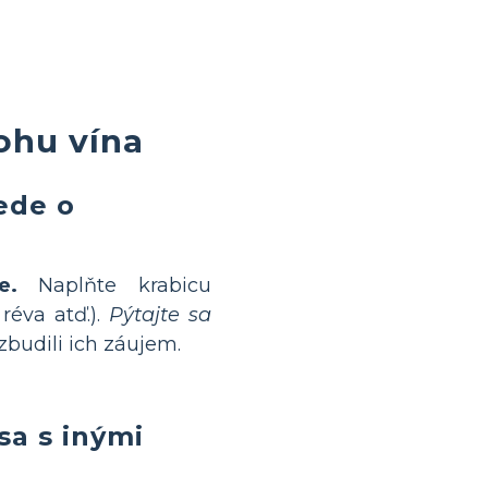
ohu vína
iede o
e.
Naplňte krabicu
réva atď.).
Pýtajte sa
zbudili ich záujem.
sa s inými