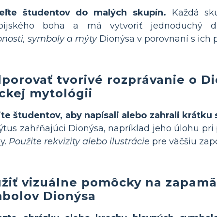
eľte študentov do malých skupín.
Každá sku
pijského boha a má vytvoriť jednoduchý 
nosti, symboly a mýty
Dionýsa v porovnaní s ich
porovať tvorivé rozprávanie o Di
ckej mytológii
te študentov, aby napísali alebo zahrali krátku
tus zahŕňajúci Dionýsa, napríklad jeho úlohu pri
ny.
Použite rekvizity alebo ilustrácie
pre väčšiu zap
žiť vizuálne pomôcky na zapamä
bolov Dionýsa