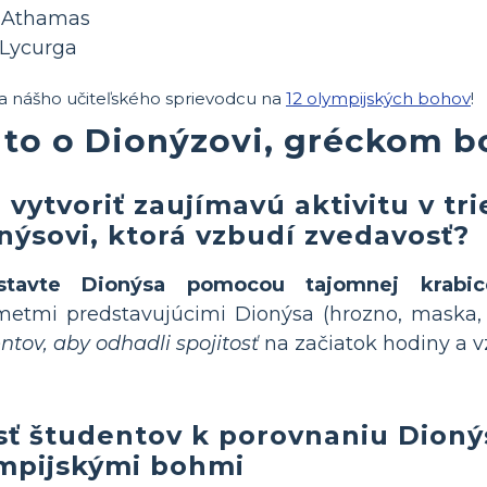
a Athamas
 Lycurga
a nášho učiteľského sprievodcu na
12 olympijských bohov
!
 to o Dionýzovi, gréckom b
 vytvoriť zaujímavú aktivitu v tr
nýsovi, ktorá vzbudí zvedavosť?
stavte Dionýsa pomocou tajomnej krabic
etmi predstavujúcimi Dionýsa (hrozno, maska, 
ntov, aby odhadli spojitosť
na začiatok hodiny a v
sť študentov k porovnaniu Dioný
mpijskými bohmi