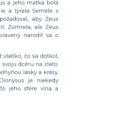
eus a jeho matka bola
ie a týrala Semele s
požadoval, aby Zeus
iť. Zomrela, ale Zeus
pravený narodiť sa o
 všetko, čo sa dotkol,
 svoju dcéru na zlato.
bohyňou lásky a krásy.
 Dionysus je niekedy
li jeho sfére vína a