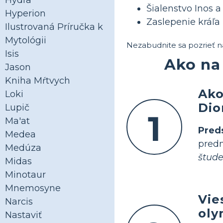
Hydra
Šialenstvo Inos 
Hyperion
Zaslepenie kráľa
Ilustrovaná Príručka k
Mytológii
Nezabudnite sa pozrieť n
Isis
Ako na
Jason
Kniha Mŕtvych
Ako
Loki
Dio
Lupič
1
Ma'at
Pred
Medea
predm
Medúza
štude
Midas
Minotaur
Mnemosyne
Vie
Narcis
oly
Nastaviť