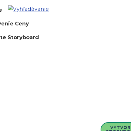
e
venie Ceny
te Storyboard
VYTVOR