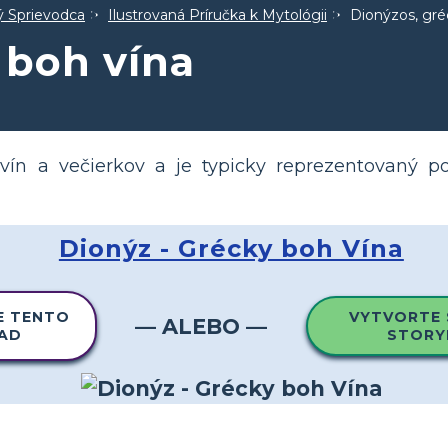
ný Sprievodca
Ilustrovaná Príručka k Mytológii
Dionýzos, gré
 boh vína
ín a večierkov a je typicky reprezentovaný 
Dionýz - Grécky boh Vína
E TENTO
VYTVORTE 
— ALEBO —
LAD
STORY