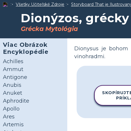
Všetky Učiteľské Zdroje
Storyboard That je Ilustrova
Dionýzos, grécky
Grécka Mytológia
Viac Obrázok
Dionysus je bohom v
Encyklopédie
vinohradmi.
Achilles
Ammut
Antigone
Anubis
Anuket
SKOPÍRUJT
PRÍK
Aphrodite
Apollo
Ares
Artemis