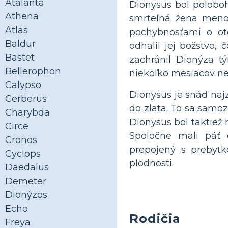
Atalanta
Dionysus bol poloboh
Athena
smrteľná žena menom
Atlas
pochybnosťami o ot
Baldur
odhalil jej božstvo,
Bastet
zachránil Dionýza t
Bellerophon
niekoľko mesiacov ne
Calypso
Dionysus je snáď najz
Cerberus
do zlata. To sa samoz
Charybda
Dionysus bol taktiež 
Circe
Spoločne mali päť d
Cronos
prepojený s prebytk
Cyclops
plodnosti.
Daedalus
Demeter
Dionýzos
Echo
Rodičia
Freya