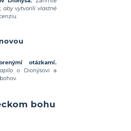
ov Dionýsa.
Zahrňte
 aby vytvorili vlastné
enziu.
inovou
orenými otázkami.
apilo
o Dionýsovi a
 bohov.
réckom bohu