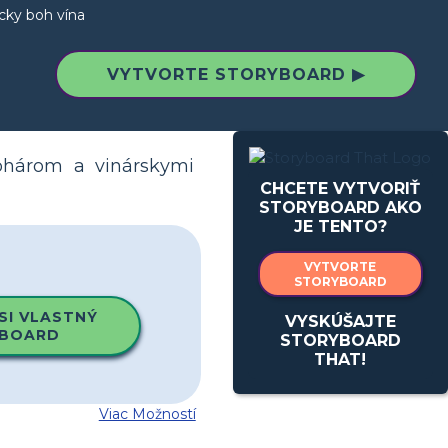
cky boh vína
VYTVORTE STORYBOARD ▶
pohárom a vinárskymi
CHCETE VYTVORIŤ
STORYBOARD AKO
JE TENTO?
VYTVORTE
STORYBOARD
SI VLASTNÝ
VYSKÚŠAJTE
BOARD
STORYBOARD
THAT!
Viac Možností