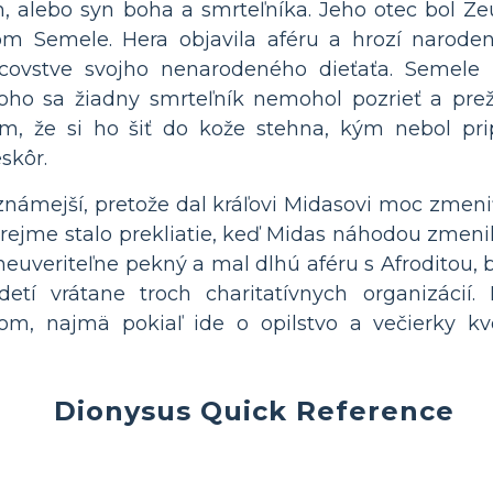
, alebo syn boha a smrteľníka. Jeho otec bol Z
 Semele. Hera objavila aféru a hrozí naroden
covstve svojho nenarodeného dieťaťa. Semele 
 čoho sa žiadny smrteľník nemohol pozrieť a prež
ým, že si ho šiť do kože stehna, kým nebol pri
skôr.
námejší, pretože dal kráľovi Midasovi moc zmeniť
rejme stalo prekliatie, keď Midas náhodou zmenil
neuveriteľne pekný a mal dlhú aféru s Afroditou, 
etí vrátane troch charitatívnych organizácií.
om, najmä pokiaľ ide o opilstvo a večierky kvô
Dionysus Quick Reference