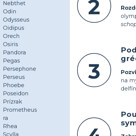
2
Nebthet
Rozd
Odin
olym
Odysseus
schop
Oidipus
Orech
Osiris
Pod
Pandora
gré
Pegas
3
Persephone
Pozvi
Perseus
na mý
Phoebe
delfí
Poseidon
Prízrak
Prometheus
Pou
ra
sym
Rhea
4
Scylla