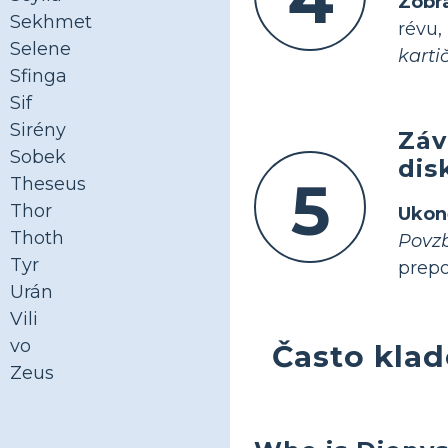
Zobr
Sekhmet
révu,
Selene
karti
Sfinga
Sif
Sirény
Záv
Sobek
dis
5
Theseus
Thor
Ukon
Thoth
Povzb
Tyr
prepo
Urán
Vili
vo
Často kla
Zeus