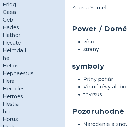
Frigg
Zeus a Semele
Gaea
Geb
Hades
Power / Dom
Hathor
víno
Hecate
strany
Heimdall
hel
symboly
Helios
Hephaestus
Pitný pohár
Hera
Vinné révy alebo
Heracles
thyrsus
Hermes
Hestia
Pozoruhodné
hod
Horus
Narodenie a zno