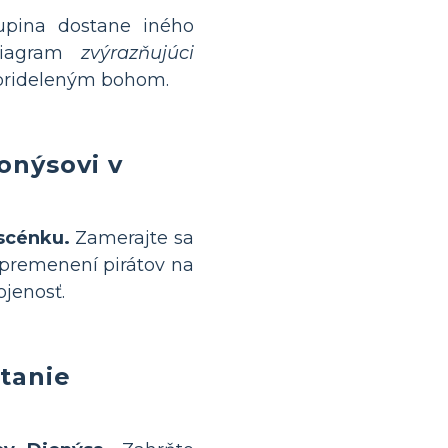
pina dostane iného
diagram
zvýrazňujúci
 prideleným bohom.
onýsovi v
 scénku.
Zamerajte sa
 premenení pirátov na
ojenosť.
tanie