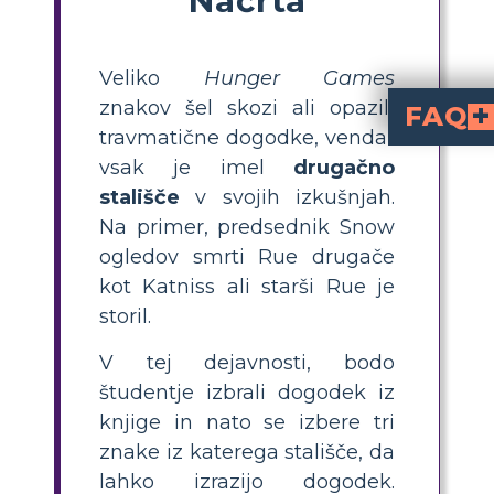
Veliko
Hunger Games
znakov šel skozi ali opazili
FAQ
travmatične dogodke, vendar
Kaj je perspektiva v The
v The Hunger Games se nanaša na to, kako vsak lik vidi in reagira na dogodke glede na svoje izkušnje in prepričanja. Razumevanje pe
Kako lahko učim učence prepoznati različne perspektive likov v The Hunger Games?
Spodbujajte učence, naj izberejo ključne dogodke iz knjige in an
Katera so zanimiva dejavnost za 
Poskusite z dejavnostmi, kot so ustvarjan
Zakaj predsednik 
Predsednik Snow vidi Ruejevo smrt kot politični do
oblikujejo njihove dejavno
Katero predlogo ali strukturo naj uporabljajo učen
Učenci naj uporabijo predlogo, ki vključuj
vsak je imel
drugačno
stališče
v svojih izkušnjah.
Na primer, predsednik Snow
ogledov smrti Rue drugače
kot Katniss ali starši Rue je
storil.
V tej dejavnosti, bodo
študentje izbrali dogodek iz
knjige in nato se izbere tri
znake iz katerega stališče, da
lahko izrazijo dogodek.