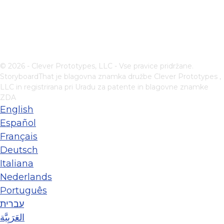
© 2026 - Clever Prototypes, LLC - Vse pravice pridržane.
StoryboardThat je blagovna znamka družbe
Clever Prototypes ,
LLC
in registrirana pri Uradu za patente in blagovne znamke
ZDA
English
Español
Français
Deutsch
Italiana
Nederlands
Português
עברית
العَرَبِيَّة