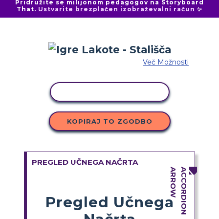
Pridružite se milijonom pedagogov na Storyboard
That.
Ustvarite brezplačen izobraževalni račun
✨
Več Možnosti
KOPIRAJ DEJAVNOST
KOPIRAJ TO ZGODBO
PREGLED UČNEGA NAČRTA
Pregled Učnega
Načrta