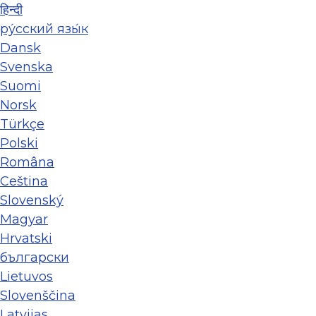
हिन्दी
ру́сский язы́к
Dansk
Svenska
Suomi
Norsk
Türkçe
Polski
Româna
Ceština
Slovenský
Magyar
Hrvatski
български
Lietuvos
Slovenščina
Latvijas