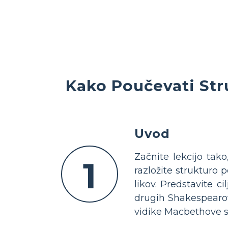
Kako Poučevati Str
Uvod
Začnite lekcijo tako
1
razložite strukturo 
likov. Predstavite c
drugih Shakespearo
vidike Macbethove s