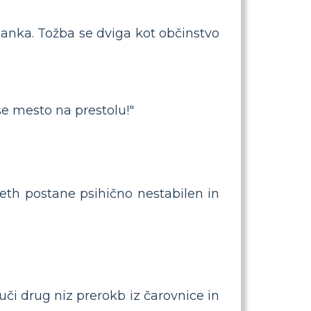
ijanka. Tožba se dviga kot občinstvo
še mesto na prestolu!"
th postane psihično nestabilen in
i drug niz prerokb iz čarovnice in