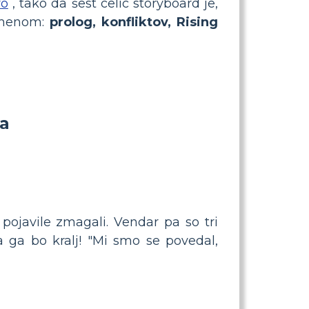
ro
, tako da šest celic storyboard je,
namenom:
prolog, konfliktov, Rising
a
 pojavile zmagali. Vendar pa so tri
 ga bo kralj! "Mi smo se povedal,