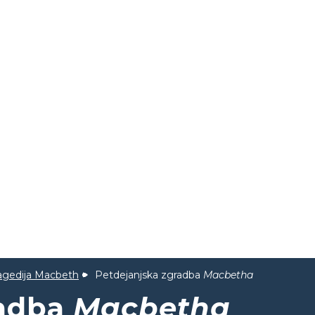
agedija Macbeth
Petdejanjska zgradba
Macbetha
radba
Macbetha