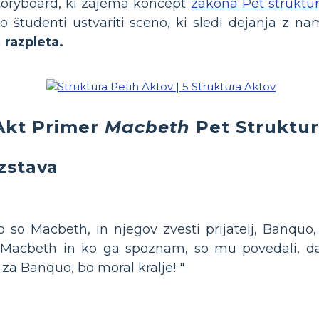
storyboard, ki zajema koncept
zakona Pet struktu
jo študenti ustvariti sceno, ki sledi dejanja z 
n
razpleta.
Akt Primer
Macbeth
Pet Struktur
azstava
o so Macbeth, in njegov zvesti prijatelj, Banquo,
i Macbeth in ko ga spoznam, so mu povedali, da
 za Banquo, bo moral kralje! "