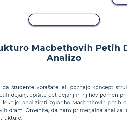
KOPIRAJ DEJAVNOST
ukturo Macbethovih Petih D
Analizo
, da študente vprašate, ali poznajo koncept struk
petih dejanj, opišite pet dejanj in njihov pomen pr
ilj lekcije: analizirati zgradbo Macbethovih petih 
vih dram. Omenite, da nam primerjalna analiza
trukture.