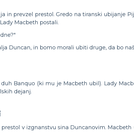
ja in prevzel prestol. Gredo na tiranski ubijanje P
 Lady Macbeth postali.
 dne?"
alja Duncan, in bomo morali ubiti druge, da bo na
 duh Banquo (ki mu je Macbeth ubil). Lady Macbe
lskih dejanj.
i
prestol v izgnanstvu sina Duncanovim. Macbeth uč