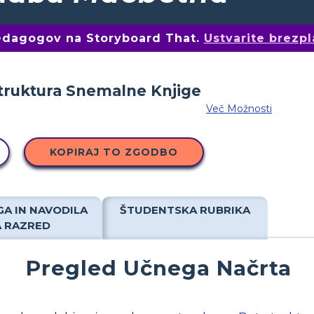
pedagogov na Storyboard That.
Ustvarite brezpl
Več Možnosti
KOPIRAJ TO ZGODBO
A IN NAVODILA
ŠTUDENTSKA RUBRIKA
A RAZRED
Pregled Učnega Načrta