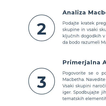
Analiza Macb
2
Podajte kratek preg
skupine in vsaki sku
ključnih dogodkih v 
da bodo razumeli Ma
Primerjalna 
Pogovorite se o p
3
Macbetha. Navedite 
Vsaki skupini naroči
iger. Spodbujajte j
tematskih elementih