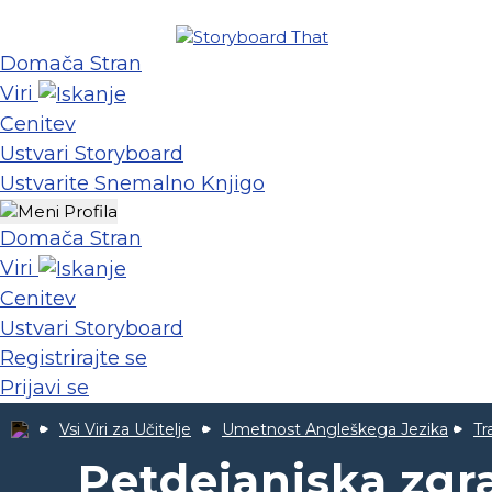
Domača Stran
Viri
Cenitev
Ustvari Storyboard
Ustvarite Snemalno Knjigo
Domača Stran
Viri
Cenitev
Ustvari Storyboard
Registrirajte se
Prijavi se
Vsi Viri za Učitelje
Umetnost Angleškega Jezika
Tr
Petdejanjska zg