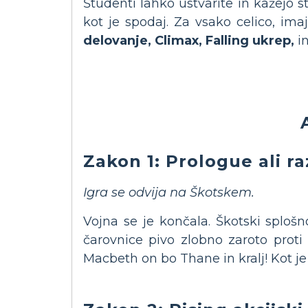
Študenti lahko ustvarite in kažejo 
kot je spodaj. Za vsako celico, ima
delovanje, Climax, Falling ukrep,
i
Zakon 1: Prologue ali r
Igra se odvija na Škotskem.
Vojna se je končala. Škotski splošn
čarovnice pivo zlobno zaroto prot
Macbeth on bo Thane in kralj! Kot je