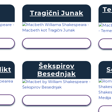
Te
Tragični Junak
I
OGLED DEJAVNOSTI
Šekspirov
likt
S
Besednjak
I
OGLED DEJAVNOSTI