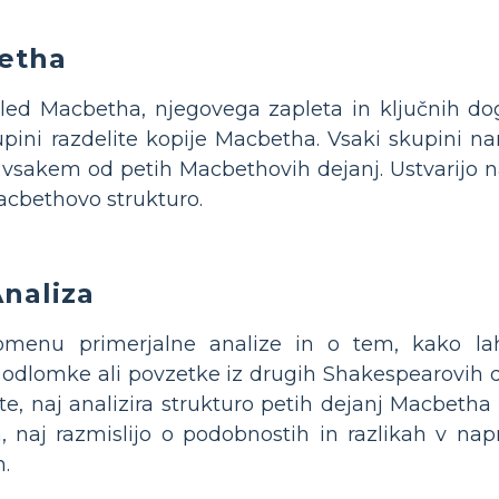
etha
led Macbetha, njegovega zapleta in ključnih do
pini razdelite kopije Macbetha. Vsaki skupini nar
vsakem od petih Macbethovih dejanj. Ustvarijo naj
cbethovo strukturo.
Analiza
omenu primerjalne analize in o tem, kako la
odlomke ali povzetke iz drugih Shakespearovih dr
te, naj analizira strukturo petih dejanj Macbetha
ih, naj razmislijo o podobnostih in razlikah v na
.