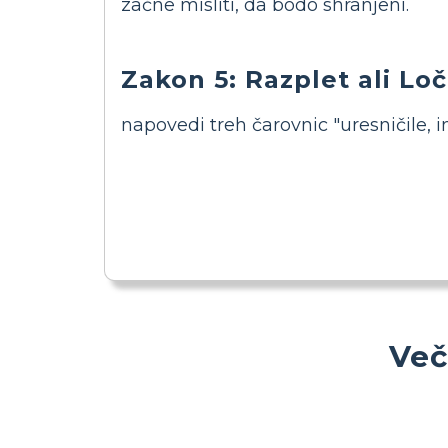
začne misliti, da bodo shranjeni.
Zakon 5: Razplet ali Loč
napovedi treh čarovnic "uresničile, in
Več