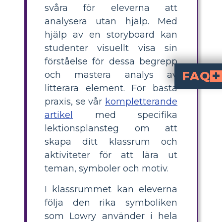
svåra för eleverna att
analysera utan hjälp. Med
hjälp av en storyboard kan
studenter visuellt visa sin
förståelse för dessa begrepp
FAQ
och mastera analys av
litterära element. För bästa
Varför är teman, symboler och motiv vi
Teman, symboler och motiv är litterära element som använder abstrakta idéer för att ta en berätt
En symbol är ett föremål som representerar något bortom sig själ
Temat för en berättelse är vad 
praxis, se vår
kompletterande
artikel
med specifika
lektionsplansteg om att
skapa ditt klassrum och
aktiviteter för att lära ut
teman, symboler och motiv.
I klassrummet kan eleverna
följa den rika symboliken
som Lowry använder i hela