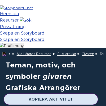
Hemsida
Resurser
Prissättning
Skapa en Storyboard
Skapa en Storyboard
Alla Lärares Resurser
ELA-artiklar
Givaren
Tem
Teman, motiv, och
symboler
givaren
Grafiska Arrangörer
KOPIERA AKTIVITET