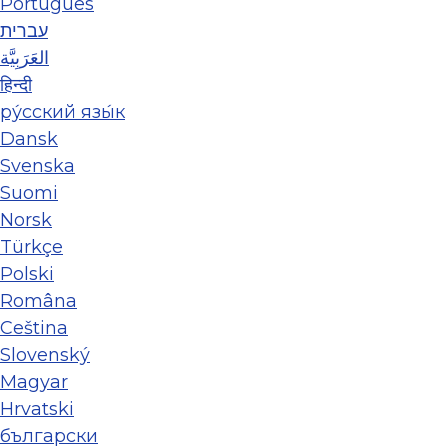
Português
עברית
العَرَبِيَّة
हिन्दी
ру́сский язы́к
Dansk
Svenska
Suomi
Norsk
Türkçe
Polski
Româna
Ceština
Slovenský
Magyar
Hrvatski
български