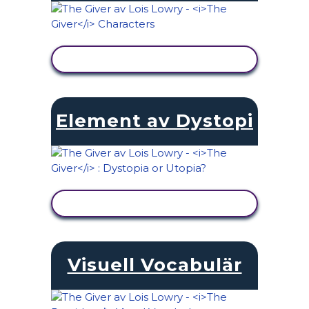
VISA AKTIVITET
Element av Dystopi
VISA AKTIVITET
Visuell Vocabulär