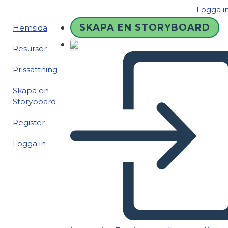
Logga i
SKAPA EN STORYBOARD
Hemsida
Resurser
Prissättning
Skapa en
Storyboard
Register
Logga in