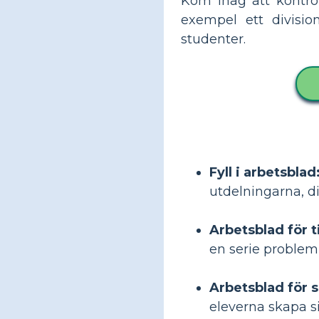
Kom ihåg att kontroll
exempel ett divisio
studenter.
Fyll i arbetsblad
utdelningarna, d
Arbetsblad för 
en serie problem
Arbetsblad för 
eleverna skapa s