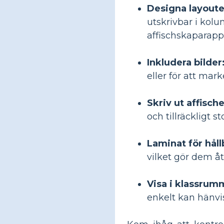
Designa layoute
utskrivbar i kol
affischskaparapp
Inkludera bilder
eller för att mar
Skriv ut affisch
och tillräckligt s
Laminat för håll
vilket gör dem å
Visa i klassrum
enkelt kan hänvis