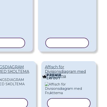
ERA MALL
KOPIERA MALL
NGSDIAGRAM
Affisch för
MED SKOLTEMA
Divisionsdiagram med
PREMIE
Frukttema
LAYOUT
IERA MALL
KOPIERA MALL