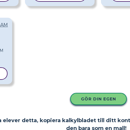
RAM
L
GÖR DIN EGEN
 elever detta, kopiera kalkylbladet till ditt kon
den bara som en mall!