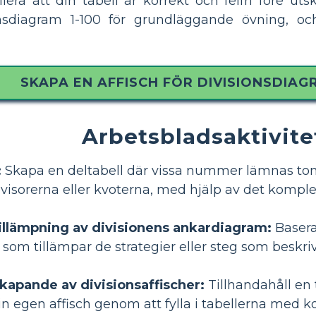
era att din tabell är korrekt och felfri före utsk
nsdiagram 1-100 för grundläggande övning, o
SKAPA EN AFFISCH FÖR DIVISIONSDIA
Arbetsbladsaktivite
:
Skapa en deltabell där vissa nummer lämnas tom
ivisorerna eller kvoterna, med hjälp av det kompl
tillämpning av divisionens ankardiagram:
Basera
 som tillämpar de strategier eller steg som beskr
skapande av divisionsaffischer:
Tillhandahåll en 
in egen affisch genom att fylla i tabellerna med 