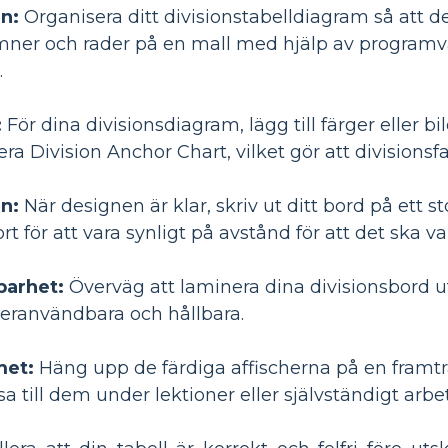
n:
Organisera ditt divisionstabelldiagram så att de
umner och rader på en mall med hjälp av programva
.
:
För dina divisionsdiagram, lägg till färger eller b
kera Division Anchor Chart, vilket gör att divisions
en:
När designen är klar, skriv ut ditt bord på ett sto
tort för att vara synligt på avstånd för att det ska va
barhet:
Överväg att laminera dina divisionsbord ut
teranvändbara och hållbara.
met:
Häng upp de färdiga affischerna på en framt
a till dem under lektioner eller självständigt arbe