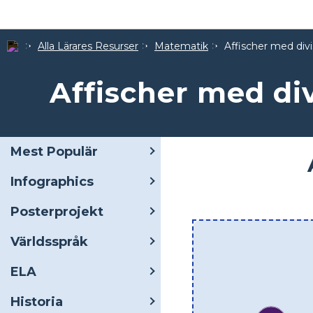
Alla Lärares Resurser
Matematik
Affischer med divi
Affischer med div
Mest Populär
Infographics
Posterprojekt
Världsspråk
ELA
Historia