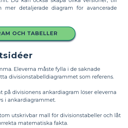
rift. Du kan också skapa olika versioner, till
ch mer detaljerade diagram för avancerade
GRAM OCH TABELLER
tsidéer
ma. Eleverna måste fylla i de saknade
etta divisionstabelldiagrammet som referens.
t på divisionens ankardiagram löser eleverna
ivs i ankardiagrammet.
tom utskrivbar mall för divisionstabeller och låt
korrekta matematiska fakta.