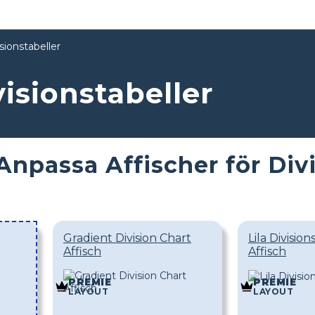
sionstabeller
isionstabeller
Anpassa Affischer för Di
Gradient Division Chart
Lila Divisio
Affisch
Affisch
PREMIE
PREMIE
LAYOUT
LAYOUT