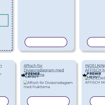
KOPIERA MALL
KOPI
ch
Affisch för
INDELNI
Divisionsdiagram med
AFFISCH 
PREMIE
PREMIE
Frukttema
LAYOUT
LAYOUT
LL
KOPIERA MALL
KOP