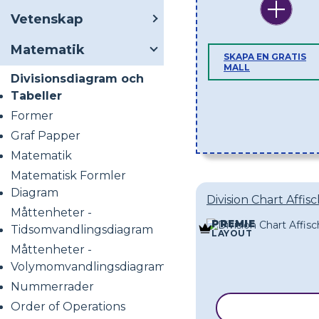
Vetenskap
Matematik
SKAPA EN GRATIS
MALL
Divisionsdiagram och
Tabeller
Former
Graf Papper
Matematik
Matematisk Formler
Diagram
Division Chart Affis
Måttenheter -
PREMIE
Tidsomvandlingsdiagram
LAYOUT
Måttenheter -
Volymomvandlingsdiagram
Nummerrader
Order of Operations
KOPIERA MA