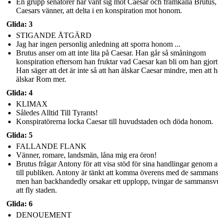
En grupp senatorer har vänt sig mot Caesar och framkalla Brutus,
Caesars vänner, att delta i en konspiration mot honom.
Glida: 3
STIGANDE ÅTGÄRD
Jag har ingen personlig anledning att sporra honom ...
Brutus anser om att inte lita på Caesar. Han går så småningom
konspiration eftersom han fruktar vad Caesar kan bli om han gjor
Han säger att det är inte så att han älskar Caesar mindre, men att 
älskar Rom mer.
Glida: 4
KLIMAX
Således Alltid Till Tyrants!
Konspiratörerna locka Caesar till huvudstaden och döda honom.
Glida: 5
FALLANDE FLANK
Vänner, romare, landsmän, låna mig era öron!
Brutus frågar Antony för att visa stöd för sina handlingar genom at
till publiken. Antony är tänkt att komma överens med de samman
men han backhandedly orsakar ett upplopp, tvingar de sammansv
att fly staden.
Glida: 6
DENOUEMENT