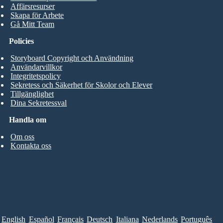
Affärsresurser
Skapa för Arbete
Gå Mitt Team
Policies
Storyboard Copyright och Användning
Användarvillkor
Integritetspolicy
Sekretess och Säkerhet för Skolor och Elever
Tillgänglighet
Dina Sekretessval
Handla om
Om oss
Kontakta oss
English
Español
Français
Deutsch
Italiana
Nederlands
Português