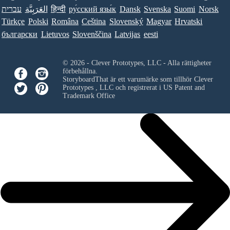
עברית
العَرَبِيَّة
हिन्दी
ру́сский язы́к
Dansk
Svenska
Suomi
Norsk
Türkçe
Polski
Româna
Ceština
Slovenský
Magyar
Hrvatski
български
Lietuvos
Slovenščina
Latvijas
eesti
© 2026 - Clever Prototypes, LLC - Alla rättigheter
förbehållna.
StoryboardThat är ett varumärke som tillhör
Clever
Prototypes , LLC
och registrerat i US Patent and
Trademark Office