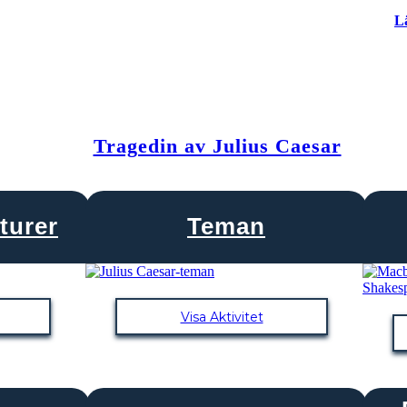
L
Tragedin av Julius Caesar
turer
Teman
Visa Aktivitet