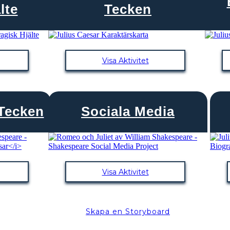
lte
Tecken
Visa Aktivitet
 Tecken
Sociala Media
Visa Aktivitet
Skapa en Storyboard