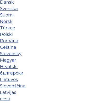
Dansk
Svenska
Suomi
Norsk
Türkçe
Polski
Româna
Ceština
Slovenský
Magyar
Hrvatski
български
Lietuvos
Slovenščina
Latvijas
eesti