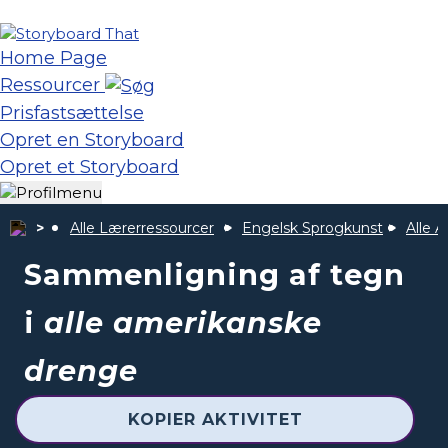
Home Page
Ressourcer
Prisfastsættelse
Opret en Storyboard
Opret et Storyboard
Alle Lærerressourcer
Engelsk Sprogkunst
Alle 
Sammenligning af tegn
i
alle amerikanske
drenge
KOPIER AKTIVITET