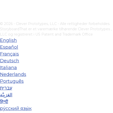
© 2026 - Clever Prototypes, LLC - Alle rettigheder forbeholdes.
StoryboardThat er et varemærke tilhørende
Clever Prototypes ,
LLC
og registreret i US Patent and Trademark Office
English
Español
Français
Deutsch
Italiana
Nederlands
Português
עברית
العَرَبِيَّة
हिन्दी
ру́сский язы́к