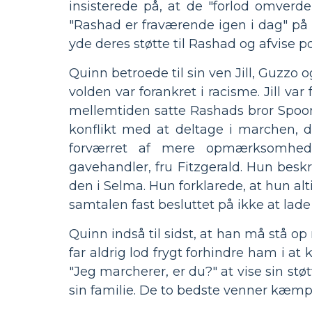
insisterede på, at de "forlod omverd
"Rashad er fraværende igen i dag" p
yde deres støtte til Rashad og afvise po
Quinn betroede til sin ven Jill, Guzzo 
volden var forankret i racisme. Jill var
mellemtiden satte Rashads bror Spoone
konflikt med at deltage i marchen, 
forværret af mere opmærksomhed.
gavehandler, fru Fitzgerald. Hun bes
den i Selma. Hun forklarede, at hun alt
samtalen fast besluttet på ikke at lade 
Quinn indså til sidst, at han må stå
far aldrig lod frygt forhindre ham i a
"Jeg marcherer, er du?" at vise sin stø
sin familie. De to bedste venner kæm