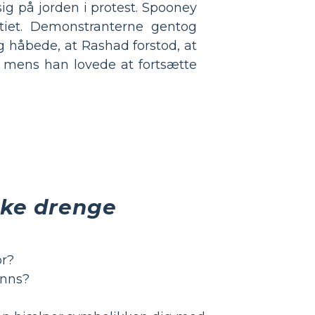
ig på jorden i protest. Spooney
tiet. Demonstranterne gentog
g håbede, at Rashad forstod, at
, mens han lovede at fortsætte
ske drenge
or?
inns?