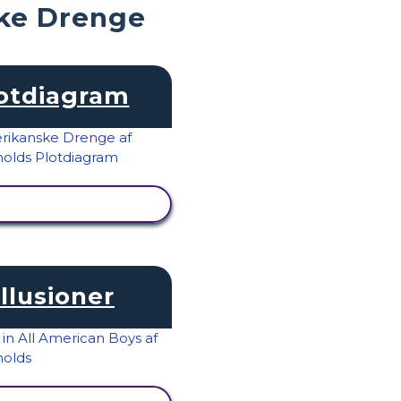
ske Drenge
otdiagram
SE AKTIVITET
llusioner