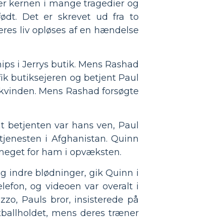
 er kernen i mange tragedier og
ødt. Det er skrevet ud fra to
eres liv opløses af en hændelse
hips i Jerrys butik. Mens Rashad
ik butiksejeren og betjent Paul
t kvinden. Mens Rashad forsøgte
at betjenten var hans ven, Paul
tjenesten i Afghanistan. Quinn
 meget for ham i opvæksten.
g indre blødninger, gik Quinn i
efon, og videoen var overalt i
zo, Pauls bror, insisterede på
tballholdet, mens deres træner