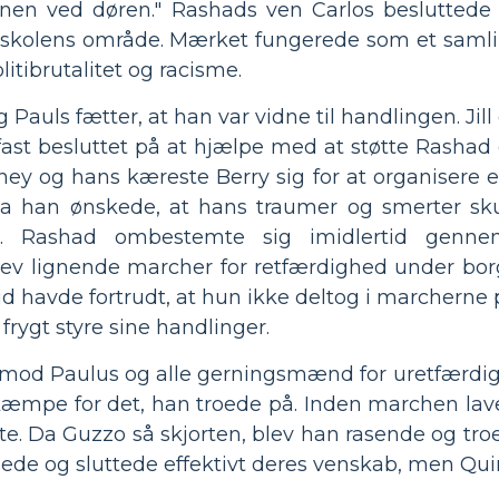
enen ved døren." Rashads ven Carlos besluttede 
å skolens område. Mærket fungerede som et saml
litibrutalitet og racisme.
og Pauls fætter, at han var vidne til handlingen. Ji
 fast besluttet på at hjælpe med at støtte Rashad og 
y og hans kæreste Berry sig for at organisere en
da han ønskede, at hans traumer og smerter sku
 Rashad ombestemte sig imidlertid gennem
krev lignende marcher for retfærdighed under b
id havde fortrudt, at hun ikke deltog i marcherne 
frygt styre sine handlinger.
 op mod Paulus og alle gerningsmænd for uretfærd
t kæmpe for det, han troede på. Inden marchen lav
tte. Da Guzzo så skjorten, blev han rasende og troed
pede og sluttede effektivt deres venskab, men Qu