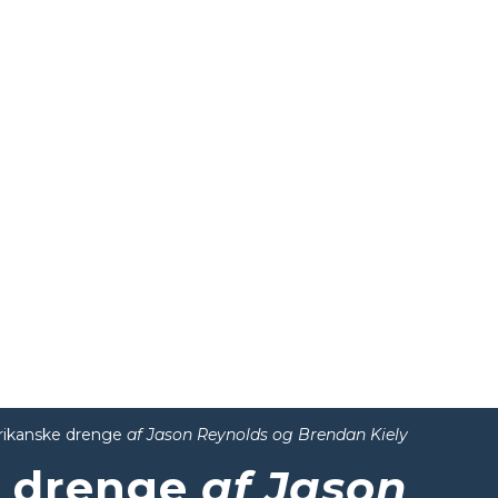
rikanske drenge
af Jason Reynolds og Brendan Kiely
e drenge
af Jason