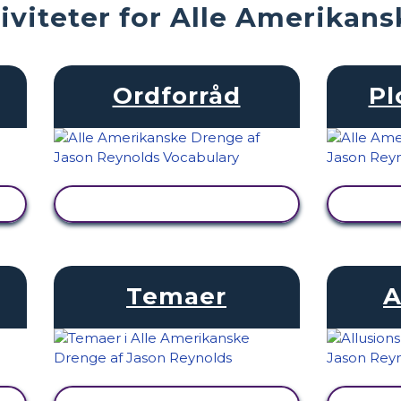
iviteter for Alle Amerikan
Ordforråd
Pl
SE AKTIVITET
Temaer
A