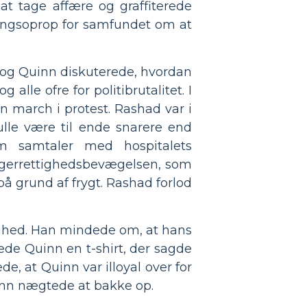
at tage affære og graffiterede
ingsoprop for samfundet om at
ll og Quinn diskuterede, hvordan
alle ofre for politibrutalitet. I
 march i protest. Rashad var i
lle være til ende snarere end
 samtaler med hospitalets
orgerrettighedsbevægelsen, som
på grund af frygt. Rashad forlod
ighed. Han mindede om, at hans
ede Quinn en t-shirt, der sagde
e, at Quinn var illoyal over for
inn nægtede at bakke op.