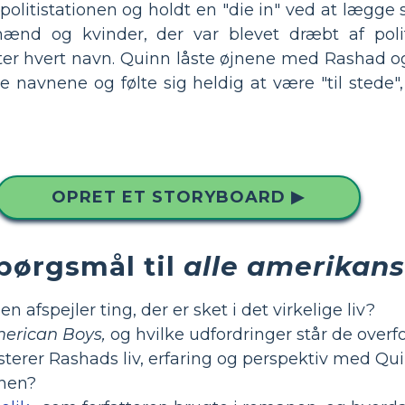
litistationen og holdt en "die in" ved at lægge s
nd og kvinder, der var blevet dræbt af poli
fter hvert navn. Quinn låste øjnene med Rashad o
 navnene og følte sig heldig at være "til stede"
OPRET ET STORYBOARD ▶
pørgsmål til
alle amerikan
afspejler ting, der er sket i det virkelige liv?
merican Boys,
og hvilke udfordringer står de overf
erer Rashads liv, erfaring og perspektiv med Qu
nen?