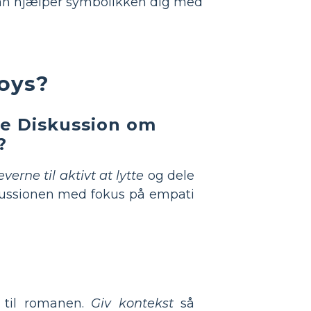
dan hjælper symbolikken dig med
oys?
se Diskussion om
?
erne til aktivt at lytte
og dele
iskussionen med fokus på empati
r til romanen.
Giv kontekst
så