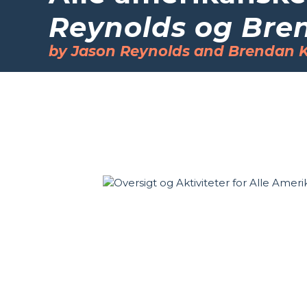
Reynolds og Bre
by Jason Reynolds and Brendan K