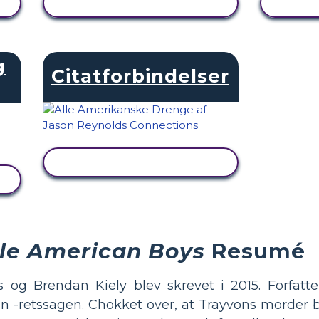
SE AKTIVITET
g
Citatforbindelser
SE AKTIVITET
lle American Boys
Resumé
 og Brendan Kiely blev skrevet i 2015. Forfatt
-retssagen. Chokket over, at Trayvons morder blev