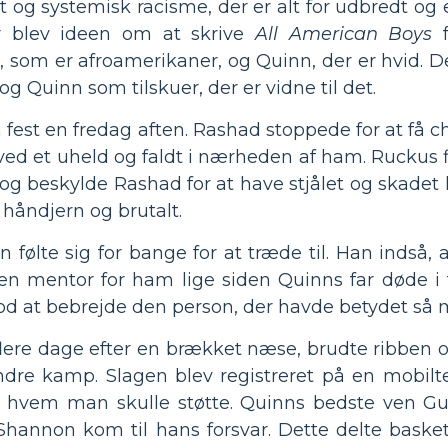
t og systemisk racisme, der er alt for udbredt og
r blev ideen om at skrive
All American Boys
f
 som er afroamerikaner, og Quinn, der er hvid. D
og Quinn som tilskuer, der er vidne til det.
 fest en fredag aften. Rashad stoppede for at få c
ved et uheld og faldt i nærheden af ham. Ruckus f
er og beskylde Rashad for at have stjålet og skade
 håndjern og brutalt.
følte sig for bange for at træde til. Han indså, 
n mentor for ham lige siden Quinns far døde i 
dlod at bebrejde den person, der havde betydet så
lere dage efter en brækket næse, brudte ribben o
re kamp. Slagen blev registreret på en mobiltel
 hvem man skulle støtte. Quinns bedste ven Guz
 Shannon kom til hans forsvar. Dette delte baske