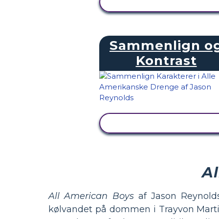
SE AKTIVITET
Sammenlign o
Kontrast
SE AKTIVITET
A
All American Boys
af Jason Reynolds
kølvandet på dommen i Trayvon Martin 