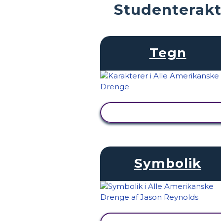
Studenterakt
Tegn
SE AKTIVITET
Symbolik