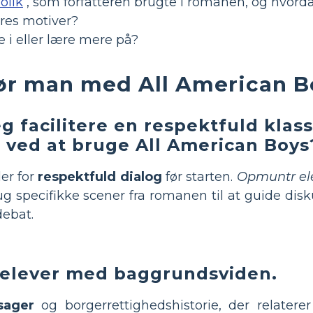
olik
, som forfatteren brugte i romanen, og hvor
eres motiver?
 i eller lære mere på?
ør man med All American B
g facilitere en respektfuld klas
et ved at bruge All American Boys
er for
respektfuld dialog
før starten.
Opmuntr elev
rug specifikke scener fra romanen til at guide d
debat.
 elever med baggrundsviden.
sager
og borgerrettighedshistorie, der relatere