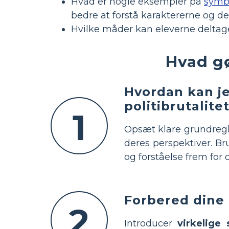
Hvad er nogle eksempler på
symb
bedre at forstå karaktererne og d
Hvilke måder kan eleverne deltage
Hvad g
Hvordan kan je
politibrutalit
1
Opsæt klare grundregl
deres perspektiver. B
og forståelse frem for 
Forbered dine
2
Introducer
virkelige 