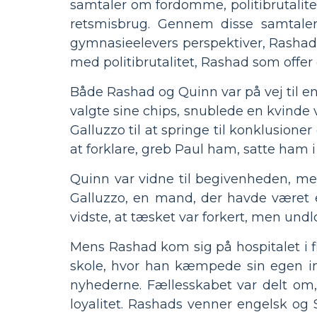
samtaler om fordomme, politibrutalite
retsmisbrug. Gennem disse samtale
gymnasieelevers perspektiver, Rashad,
med politibrutalitet, Rashad som offer 
Både Rashad og Quinn var på vej til en
valgte sine chips, snublede en kvinde 
Galluzzo til at springe til konklusion
at forklare, greb Paul ham, satte ham i
Quinn var vidne til begivenheden, men 
Galluzzo, en mand, der havde været e
vidste, at tæsket var forkert, men un
Mens Rashad kom sig på hospitalet i f
skole, hvor han kæmpede sin egen ind
nyhederne. Fællesskabet var delt om,
loyalitet. Rashads venner engelsk og