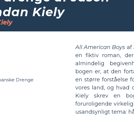
ndan Kiely
iely
All American Boys
af 
en fiktiv roman, der
almindelig begivenh
bogen er, at den fortæ
en større forståelse 
vores land, og hvad 
Kiely skrev en 
foruroligende virkeli
usandsynligt tema: hå