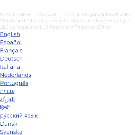
© 2026 - Clever Prototypes, LLC - Alle rettigheder forbeholdes.
StoryboardThat er et varemærke tilhørende
Clever Prototypes ,
LLC
og registreret i US Patent and Trademark Office
English
Español
Français
Deutsch
Italiana
Nederlands
Português
עברית
العَرَبِيَّة
हिन्दी
ру́сский язы́к
Dansk
Svenska