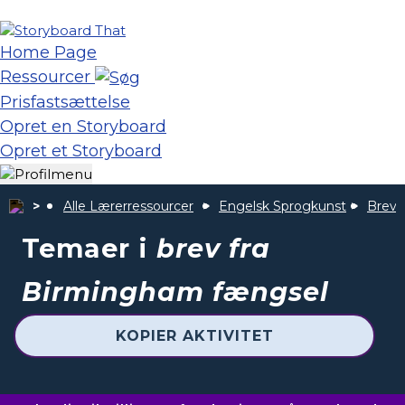
Home Page
Ressourcer
Prisfastsættelse
Opret en Storyboard
Opret et Storyboard
Alle Lærerressourcer
Engelsk Sprogkunst
Brev 
Temaer i
brev fra
Birmingham fængsel
KOPIER AKTIVITET