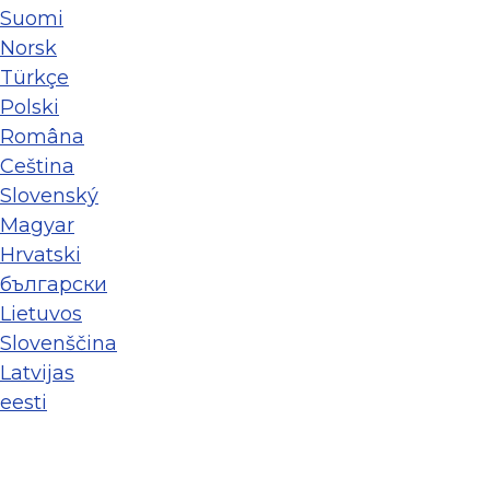
Suomi
Norsk
Türkçe
Polski
Româna
Ceština
Slovenský
Magyar
Hrvatski
български
Lietuvos
Slovenščina
Latvijas
eesti