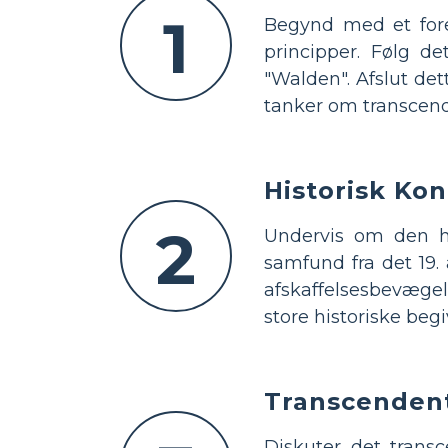
1
Begynd med et fore
principper. Følg d
"Walden". Afslut de
tanker om transcen
Historisk Ko
2
Undervis om den h
samfund fra det 19. 
afskaffelsesbevægel
store historiske be
Transcendent
Diskuter det trans