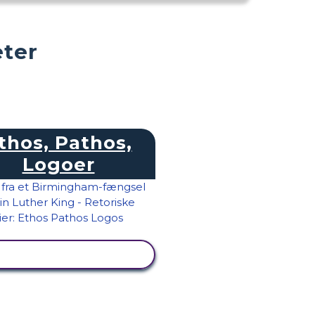
eter
thos, Pathos,
Logoer
SE AKTIVITET