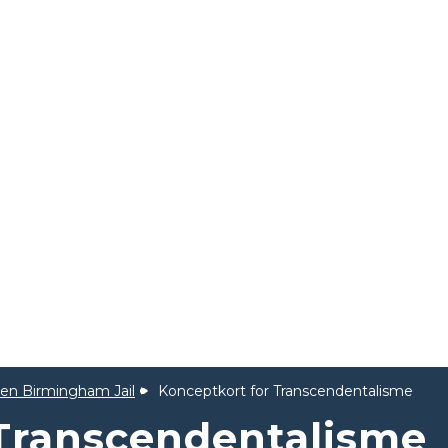
 en Birmingham Jail
Konceptkort for Transcendentalisme
 Transcendentalisme