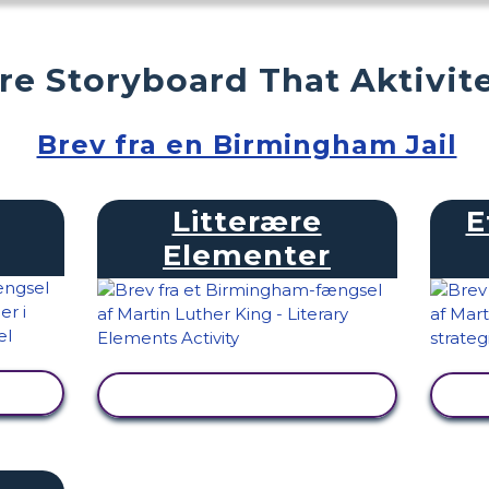
ere Storyboard That Aktivit
Brev fra en Birmingham Jail
Litterære
E
Elementer
SE AKTIVITET