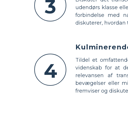
3
udendørs klasse elle
forbindelse med nat
diskuterer, hvordan
Kulminerende
Tildel et omfattend
4
videnskab for at d
relevansen af tran
bevægelser eller mi
fremviser og diskute