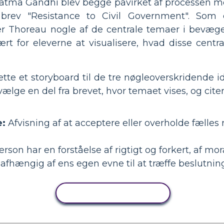
hatma Gandhi blev begge påvirket af processen me
rev "Resistance to Civil Government". Som en
er Thoreau nogle af de centrale temaer i bevæge
rt for eleverne at visualisere, hvad disse cent
tte et storyboard til de tre nøgleoverskridende id
lge en del fra brevet, hvor temaet vises, og citer
:
Afvisning af at acceptere eller overholde fælles r
rson har en forståelse af rigtigt og forkert, af mo
​​afhængig af ens egen evne til at træffe beslutni
KOPIER AKTIVITET