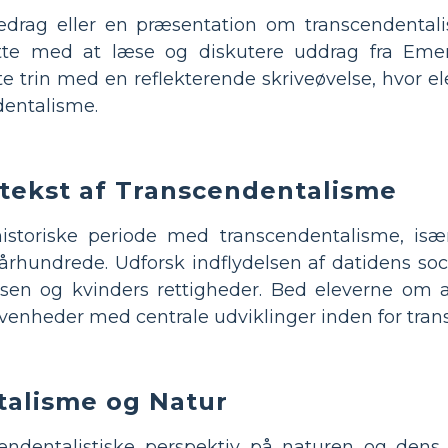
drag eller en præsentation om transcendentali
ette med at læse og diskutere uddrag fra Emer
tte trin med en reflekterende skriveøvelse, hvor 
dentalisme.
ntekst af Transcendentalisme
istoriske periode med transcendentalisme, is
århundrede. Udforsk indflydelsen af ​​datidens so
sen og kvinders rettigheder. Bed eleverne om at
givenheder med centrale udviklinger inden for tra
alisme og Natur
cendentalistiske perspektiv på naturen og dens