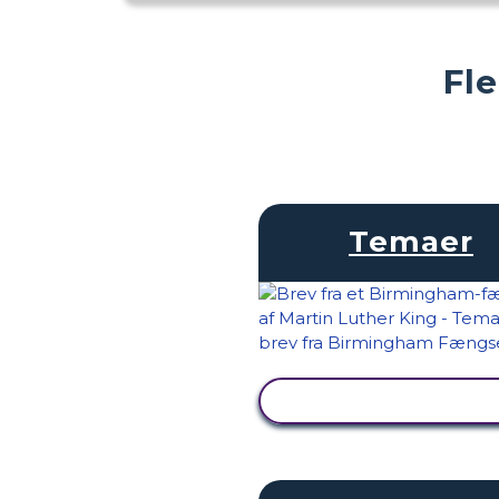
Fl
Temaer
SE AKTIVITET