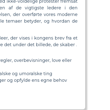
d ikke-voldelige protester fremsat
 af ​​de vigtigste ledere i den
lsen, der overførte vores moderne
rale temaer betyder, og hvordan de
eer, der vises i kongens brev fra et
e det under det billede, de skaber .
egler, overbevisninger, love eller
ralske og umoralske ting
nger og opfylde ens egne behov