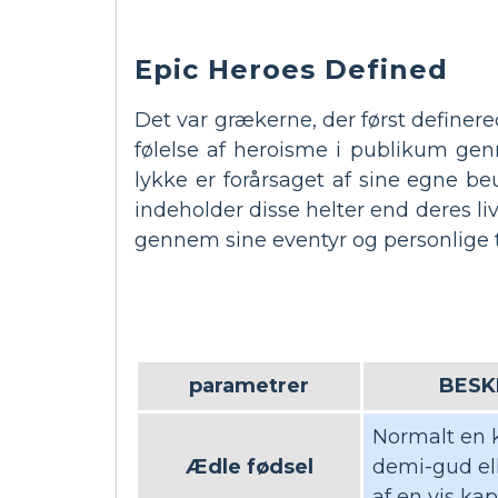
Epic Heroes Defined
Det var grækerne, der først defin
følelse af heroisme i publikum ge
lykke er forårsaget af sine egne 
indeholder disse helter end deres l
gennem sine eventyr og personlige t
parametrer
BESK
Normalt en k
Ædle fødsel
demi-gud el
af en vis kap