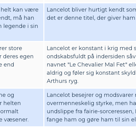
 helt kan være
Lancelot bliver hurtigt kendt so
endt, må han
det er denne titel, der giver ham
n legende i sin
er store
Lancelot er konstant i krig med 
r deres egen
ondskabsfuldt på indersiden såve
e end
navnet "Le Chevalier Mal Fet" ell
aldrig og føler sig konstant sky
Arthurs ryg.
ne og
Lancelot besejrer og modsvarer
r helten
overmenneskelig styrke, men ha
normalt
undslippe fra fairie-sorceressen,
e væsener.
fange ham og gøre ham til sin el