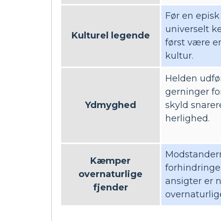
Før en episk
universelt k
Kulturel legende
først være e
kultur.
Helden udfør
gerninger fo
Ydmyghed
skyld snarer
herlighed.
Modstander
Kæmper
forhindringe
overnaturlige
ansigter er 
fjender
overnaturlig