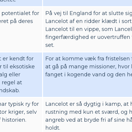
 potentialet for
På vej til England for at slutte s
ret på deres
Lancelot af en ridder klædt i sor
Lancelot til en vippe, som Lance
fingerfærdighed er uovertruffen 
set.
t er kendt for
For at komme væk fra fristelsen 
r til eksotiske
at gå på mange missioner, hvor
lg eller
fanget i kogende vand og den hel
regel at
dskab.
ar typisk ry for
Lancelot er så dygtig i kamp, ​​at
or kriger, selv
rustning med kun et sværd, og ha
​​historien.
angreb ved at bryde fri af sine h
holdt.