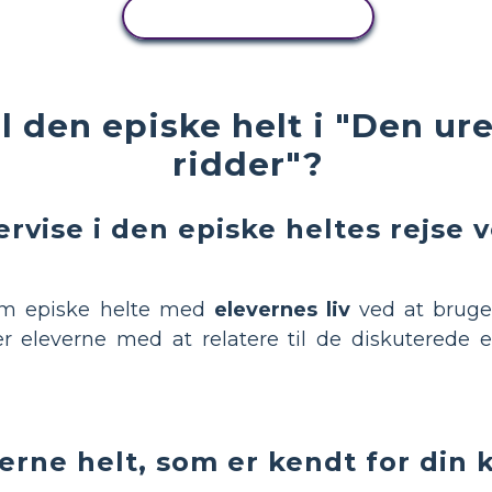
KOPIER AKTIVITET
il den episke helt i "Den u
ridder"?
rvise i den episke heltes rejse
om episke helte med
elevernes liv
ved at brug
er eleverne med at relatere til de diskuterede
rne helt, som er kendt for din 