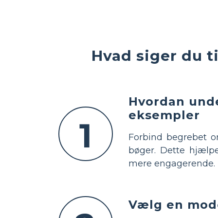
Hvad siger du t
Hvordan unde
eksempler
1
Forbind begrebet 
bøger. Dette hjælp
mere engagerende.
Vælg en mode