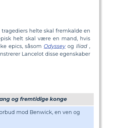
e tragediers helte skal fremkalde en
pisk helt skal være en mand, hvis
ske epics, såsom
Odyssey
og
Iliad
,
onstrerer Lancelot disse egenskaber
ang og fremtidige konge
 forbud mod Benwick, en ven og