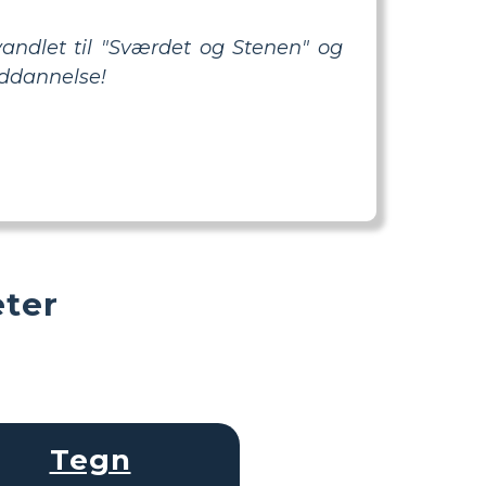
rvandlet til "Sværdet og Stenen" og
uddannelse!
eter
Tegn