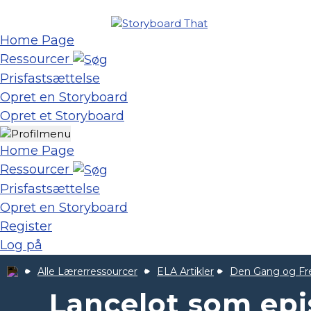
Home Page
Ressourcer
Prisfastsættelse
Opret en Storyboard
Opret et Storyboard
Home Page
Ressourcer
Prisfastsættelse
Opret en Storyboard
Register
Log på
Alle Lærerressourcer
ELA Artikler
Den Gang og Fr
Lancelot som epi