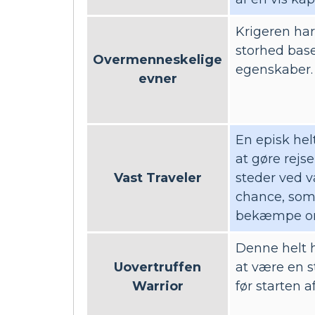
Krigeren har
storhed base
Overmenneskelige
egenskaber.
evner
En episk hel
at gøre rejse
Vast Traveler
steder ved va
chance, som 
bekæmpe on
Denne helt h
Uovertruffen
at være en st
Warrior
før starten af 