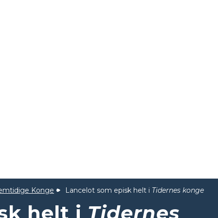
emtidige Konge
Lancelot som episk helt i
Tidernes konge
sk helt i
Tidernes