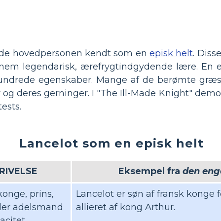
erede hovedpersonen kendt som en
episk helt
. Diss
nnem legendarisk, ærefrygtindgydende lære. En e
beundrede egenskaber. Mange af de berømte græ
iv og deres gerninger. I "The Ill-Made Knight" dem
ests.
Lancelot som en episk helt
RIVELSE
Eksempel fra
den eng
onge, prins,
Lancelot er søn af fransk konge
ler adelsmand
allieret af kong Arthur.
acitet.