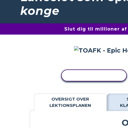
konge
Slut dig til millioner 
KOPIER AKTIVITET
OVERSIGT OVER
LEKTIONSPLANEN
KL
O