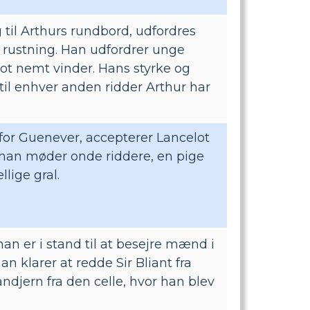
ig til Arthurs rundbord, udfordres
t rustning. Han udfordrer unge
lot nemt vinder. Hans styrke og
til enhver anden ridder Arthur har
for Guenever, accepterer Lancelot
 han møder onde riddere, en pige
lige gral.
 han er i stand til at besejre mænd i
n klarer at redde Sir Bliant fra
åndjern fra den celle, hvor han blev