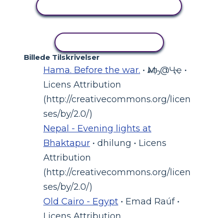
SE AKTIVITET
KOPIER AKTIVITET
Billede Tilskrivelser
Hama. Before the war.
• Ӎѧҧ@Ҷҿ •
Licens Attribution
(http://creativecommons.org/licen
ses/by/2.0/)
Nepal - Evening lights at
Bhaktapur
• dhilung • Licens
Attribution
(http://creativecommons.org/licen
ses/by/2.0/)
Old Cairo - Egypt
• Emad Raúf •
Licens Attribution