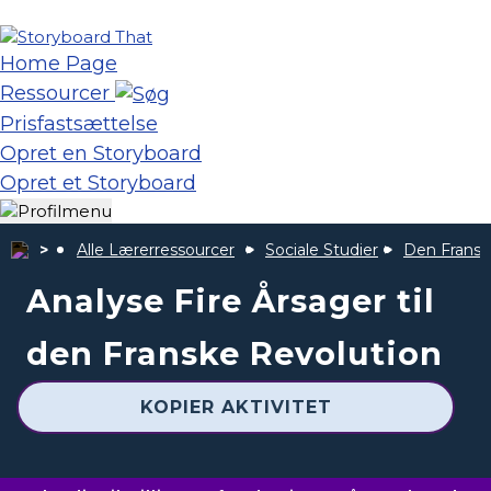
Home Page
Ressourcer
Prisfastsættelse
Opret en Storyboard
Opret et Storyboard
Alle Lærerressourcer
Sociale Studier
Den Fransk
Analyse Fire Årsager til
den Franske Revolution
KOPIER AKTIVITET