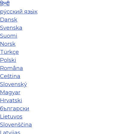
हिन्दी
ру́сский язы́к
Dansk
Svenska
Suomi
Norsk
Türkçe
Polski
Româna
Ceština
Slovenský
Magyar
Hrvatski
български
Lietuvos
Slovenščina
Latvijas