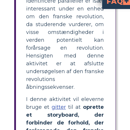
FAQ
identificere paralleller er især
interessant under en enhed
Hvad er de fire vigtigste årsager til den franske revolution, som eleverne bør kende?
fire vigtigste årsager til den franske rev
og sprednin
, der udfordrer den 
Hvordan kan elever forbinde årsager
, der ligner det pre-revolutio
ved hjælp af en story
Hvad er en effektiv undervisningsaktivitet til at lære om årsagerne til 
diagram eller
, der forbinder hver af de fire årsager til den fransk
Hvorfor er det vigtigt for eleve
At sammenligne historiske revolutioner med moderne begivenheder hjælper elever med at 
kritisk tænkning
og forstå, hvordan fortidens begivenheder kan informere nutidige og fre
Hvordan kan lærere støtte en lektion om årsage
med de fire årsager allerede opført, og vejlede eleverne
om den franske revolution,
da studerende vurderer, om
visse omstændigheder i
verden potentielt kan
forårsage en revolution.
Hensigten med denne
aktivitet er at afslutte
undersøgelsen af den franske
revolutions
åbningssekvenser.
I denne aktivitet vil eleverne
bruge et
gitter
til at
oprette
et storyboard, der
forbinder de forhold, der