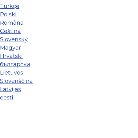
Türkçe
Polski
Româna
Ceština
Slovenský
Magyar
Hrvatski
български
Lietuvos
Slovenščina
Latvijas
eesti