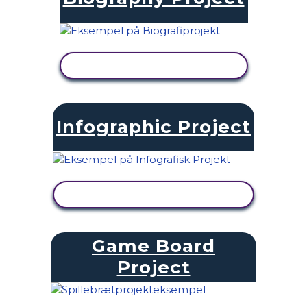
SE AKTIVITET
Infographic Project
SE AKTIVITET
Game Board
Project