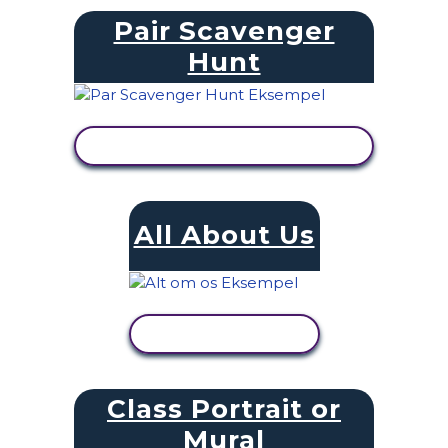
Pair Scavenger
Hunt
SE AKTIVITET
All About Us
SE AKTIVITET
Class Portrait or
Mural