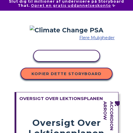
Slut dig til millioner af undervisere på Storyboard
That.
Opret en gratis uddannelseskonto
✨
Flere Muligheder
KOPIER AKTIVITET
KOPIER DETTE STORYBOARD
OVERSIGT OVER LEKTIONSPLANEN
Oversigt Over
Lektionsplanen