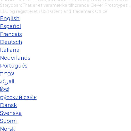
StoryboardThat er et varemærke tilhørende
Clever Prototypes ,
LLC
og registreret i US Patent and Trademark Office
English
Español
Français
Deutsch
Italiana
Nederlands
Português
עברית
العَرَبِيَّة
हिन्दी
ру́сский язы́к
Dansk
Svenska
Suomi
Norsk