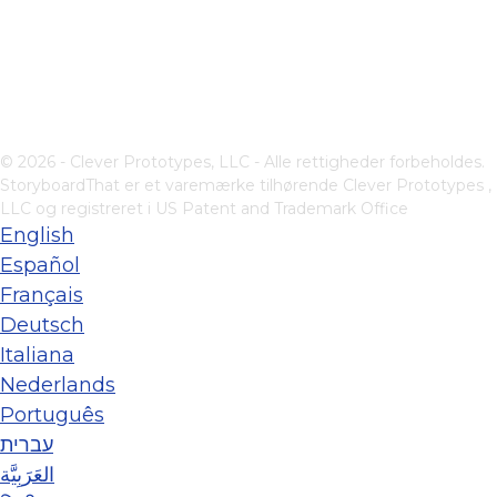
© 2026 - Clever Prototypes, LLC - Alle rettigheder forbeholdes.
StoryboardThat er et varemærke tilhørende
Clever Prototypes ,
LLC
og registreret i US Patent and Trademark Office
English
Español
Français
Deutsch
Italiana
Nederlands
Português
עברית
العَرَبِيَّة