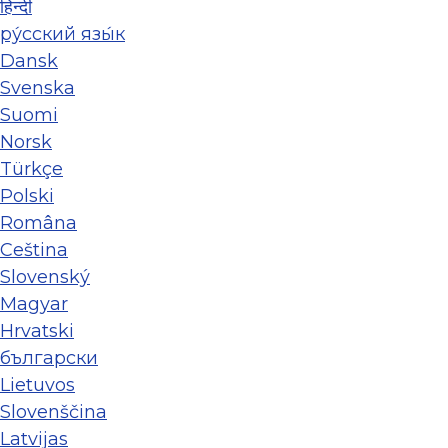
हिन्दी
ру́сский язы́к
Dansk
Svenska
Suomi
Norsk
Türkçe
Polski
Româna
Ceština
Slovenský
Magyar
Hrvatski
български
Lietuvos
Slovenščina
Latvijas