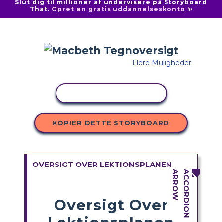
Slut dig til millioner af undervisere på Storyboard
That.
Opret en gratis uddannelseskonto
✨
Flere Muligheder
KOPIER AKTIVITET
KOPIER DETTE STORYBOARD
OVERSIGT OVER LEKTIONSPLANEN
Oversigt Over
Lektionsplanen