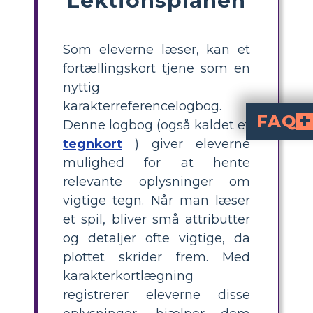
Som eleverne læser, kan et
fortællingskort tjene som en
nyttig
karakterreferencelogbog.
FAQ
Denne logbog (også kaldet et
tegnkort
) giver eleverne
Hvordan ændrer Macbeths karakter si
Macbeths karakter gennemgår en dramatisk transformation i stykket. I begyndelsen er han en tapper og hæderlig s
Hvad motiverer Lady Macbeth til at skubbe Macbeth mod hans jagt på m
Lady Macbeths primære motivation er hendes egen ambition og ønske om magt, både for sig selv og sin mand. Hun er nådesløs i sin ja
Hvordan ændrer Macbeths karakter si
Macbeths karakter gennemgår en dybtgående transformation i stykket. I starten er han en ædel og tapp
Hvilke typer arbejdsarkaktiviteter kan 
Arbejdsark kan designes til at opmuntre eleverne til at udforske karakterernes handlinger, motiva
mulighed for at hente
relevante oplysninger om
vigtige tegn. Når man læser
et spil, bliver små attributter
og detaljer ofte vigtige, da
plottet skrider frem. Med
karakterkortlægning
registrerer eleverne disse