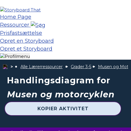
Home Page
Ressourcer
Prisfastsættelse
Opret en Storyboard
Opret et Storyboard
Alle Lærerressourcer
Grader 3-5
Musen og Moto
Handlingsdiagram for
Musen og motorcyklen
KOPIER AKTIVITET