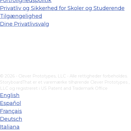
Fortrolighedspolitik
Privatliv og Sikkerhed for Skoler og Studerende
Tilgængelighed
Dine Privatlivsvalg
© 2026 - Clever Prototypes, LLC - Alle rettigheder forbeholdes.
StoryboardThat er et varemærke tilhørende
Clever Prototypes ,
LLC
og registreret i US Patent and Trademark Office
English
Español
Français
Deutsch
Italiana