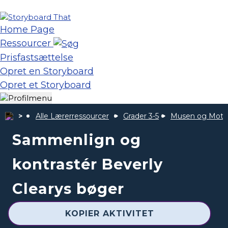
Home Page
Ressourcer
Prisfastsættelse
Opret en Storyboard
Opret et Storyboard
Alle Lærerressourcer
Grader 3-5
Musen og Moto
Sammenlign og
kontrastér Beverly
Clearys bøger
KOPIER AKTIVITET