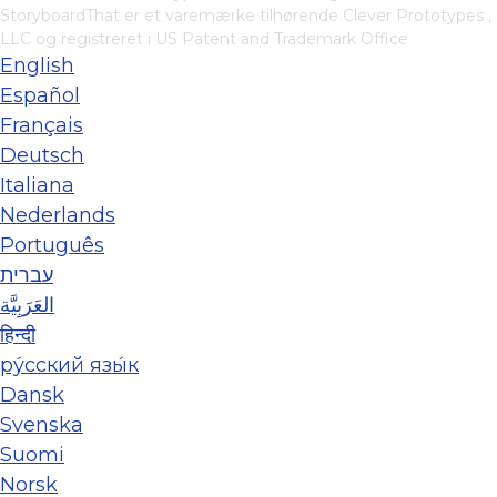
StoryboardThat er et varemærke tilhørende
Clever Prototypes ,
LLC
og registreret i US Patent and Trademark Office
English
Español
Français
Deutsch
Italiana
Nederlands
Português
עברית
العَرَبِيَّة
हिन्दी
ру́сский язы́к
Dansk
Svenska
Suomi
Norsk