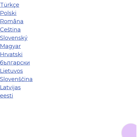
Türkçe
Polski
Româna
Ceština
Slovenský
Magyar
Hrvatski
български
Lietuvos
Slovenščina
Latvijas
eesti