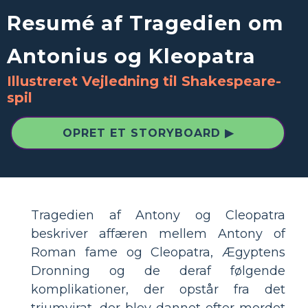
Resumé af Tragedien om
Antonius og Kleopatra
Illustreret Vejledning til Shakespeare-
spil
OPRET ET STORYBOARD ▶
Tragedien af ​​Antony og Cleopatra
beskriver affæren mellem Antony of
Roman fame og Cleopatra, Ægyptens
Dronning og de deraf følgende
komplikationer, der opstår fra det