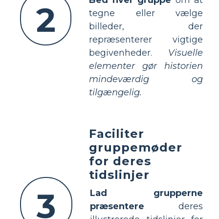
Bed hver gruppe
om at
2
tegne eller vælge
billeder, der
repræsenterer vigtige
begivenheder.
Visuelle
elementer gør historien
mindeværdig og
tilgængelig.
Faciliter
gruppemøder
for deres
tidslinjer
3
Lad grupperne
præsentere
deres