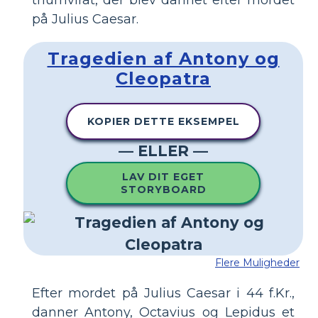
triumvirat, der blev dannet efter mordet
på Julius Caesar.
Tragedien af ​​Antony og
Cleopatra
KOPIER DETTE EKSEMPEL
— ELLER —
LAV DIT EGET
STORYBOARD
Flere Muligheder
Efter mordet på Julius Caesar i 44 f.Kr.,
danner Antony, Octavius ​​og Lepidus et