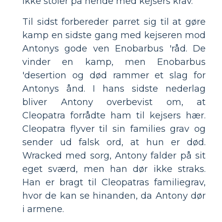
ikke stoler på hende med kejsers krav.
Til sidst forbereder parret sig til at gøre
kamp en sidste gang med kejseren mod
Antonys gode ven Enobarbus 'råd. De
vinder en kamp, ​​men Enobarbus
'desertion og død rammer et slag for
Antonys ånd. I hans sidste nederlag
bliver Antony overbevist om, at
Cleopatra forrådte ham til kejsers hær.
Cleopatra flyver til sin families grav og
sender ud falsk ord, at hun er død.
Wracked med sorg, Antony falder på sit
eget sværd, men han dør ikke straks.
Han er bragt til Cleopatras familiegrav,
hvor de kan se hinanden, da Antony dør
i armene.