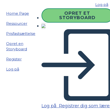
Log på
OPRET ET
Home Page
STORYBOARD
Ressourcer
Prisfastsættelse
Opret en
Storyboard
Register
Log på
Log på
Registrer dig som lære