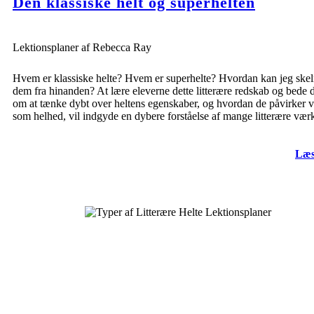
Den klassiske helt og superhelten
Lektionsplaner af Rebecca Ray
Hvem er klassiske helte? Hvem er superhelte? Hvordan kan jeg ske
dem fra hinanden? At lære eleverne dette litterære redskab og bede
om at tænke dybt over heltens egenskaber, og hvordan de påvirker 
som helhed, vil indgyde en dybere forståelse af mange litterære værk
Læs