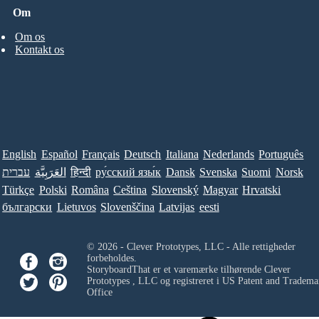
Om
Om os
Kontakt os
English
Español
Français
Deutsch
Italiana
Nederlands
Português
עברית
العَرَبِيَّة
हिन्दी
ру́сский язы́к
Dansk
Svenska
Suomi
Norsk
Türkçe
Polski
Româna
Ceština
Slovenský
Magyar
Hrvatski
български
Lietuvos
Slovenščina
Latvijas
eesti
© 2026 - Clever Prototypes, LLC - Alle rettigheder
forbeholdes.
StoryboardThat er et varemærke tilhørende
Clever
Prototypes , LLC
og registreret i US Patent and Tradema
Office