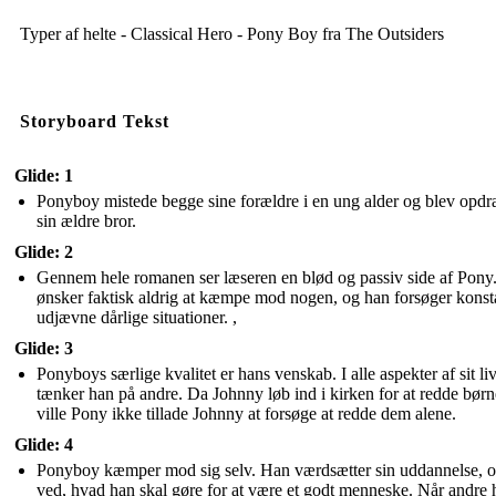
Typer af helte - Classical Hero - Pony Boy fra The Outsiders
Storyboard Tekst
Glide: 1
Ponyboy mistede begge sine forældre i en ung alder og blev opdra
sin ældre bror.
Glide: 2
Gennem hele romanen ser læseren en blød og passiv side af Pony
ønsker faktisk aldrig at kæmpe mod nogen, og han forsøger konsta
udjævne dårlige situationer. ,
Glide: 3
Ponyboys særlige kvalitet er hans venskab. I alle aspekter af sit li
tænker han på andre. Da Johnny løb ind i kirken for at redde børn
ville Pony ikke tillade Johnny at forsøge at redde dem alene.
Glide: 4
Ponyboy kæmper mod sig selv. Han værdsætter sin uddannelse, 
ved, hvad han skal gøre for at være et godt menneske. Når andre 