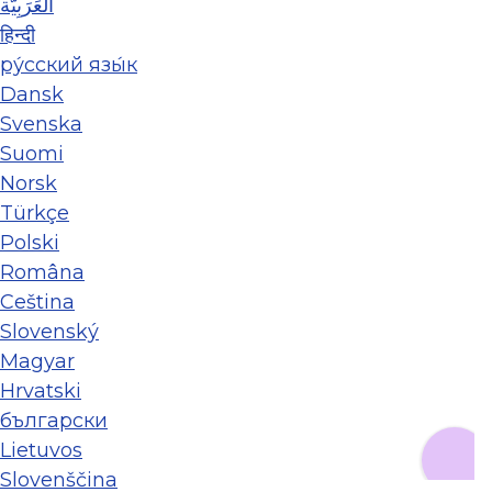
العَرَبِيَّة
हिन्दी
ру́сский язы́к
Dansk
Svenska
Suomi
Norsk
Türkçe
Polski
Româna
Ceština
Slovenský
Magyar
Hrvatski
български
Lietuvos
Slovenščina