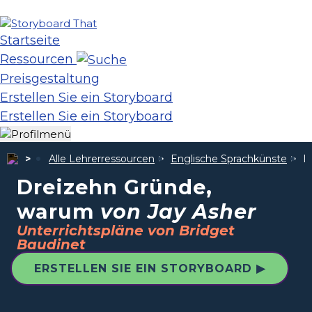
Startseite
Ressourcen
Preisgestaltung
Erstellen Sie ein Storyboard
Erstellen Sie ein Storyboard
Alle Lehrerressourcen
Englische Sprachkünste
D
Dreizehn Gründe,
warum
von Jay Asher
Unterrichtspläne von Bridget
Baudinet
ERSTELLEN SIE EIN STORYBOARD ▶